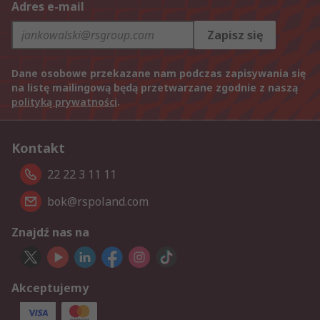
Adres e-mail
Zapisz się
Dane osobowe przekazane nam podczas zapisywania się
na listę mailingową będą przetwarzane zgodnie z naszą
polityką prywatności
.
Kontakt
22 22 3 11 11
bok@rspoland.com
Znajdź nas na
Akceptujemy