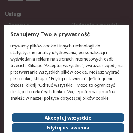
Usługi
Dostawa
Śledzenie przesyłek
Reklamacje i zwroty
Rejestracja
Szanujemy Twoją prywatność
Pomoc
Używamy plików cookie i innych technologii do
statystycznej analizy użytkowania, personalizacji i
Aspekty prawne
wyświetlania reklam na stronach internetowych osób
trzecich. Klikając "Akceptuj wszystkie", wyrażasz zgodę na
Bezpieczeństwo e-
Polityka dotycząca
przetwarzanie wszystkich plików cookie. Możesz wybrać
maila
plików cookie
pliki cookie, klikając "Edytuj ustawienia". Jeśli tego nie
Polityka prywatności
Użytkowanie witryny
chcesz, kliknij "Odrzuć wszystkie". Może to ograniczyć
Zastrzeżenia prawne
Warunki Sprzedaży
dostęp do niektórych funkcji. Więcej informacji można
znaleźć w naszej
polityce dotyczącej plików cookie
.
O firmie RS
Akceptuj wszystkie
Grupa RS
Kontakt
O firmie RS
RS na świecie
Edytuj ustawienia