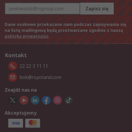
Zapisz się
Dane osobowe przekazane nam podczas zapisywania się
na listę mailingową będą przetwarzane zgodnie z naszą
polityką prywatności
.
Kontakt
22 22 3 11 11
bok@rspoland.com
Znajdź nas na
Akceptujemy