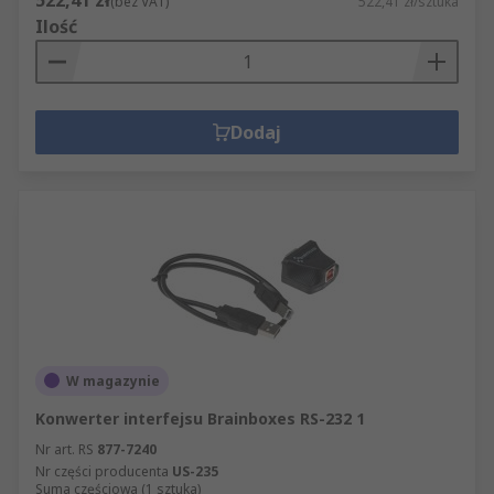
(bez VAT)
522,41 zł/sztuka
Ilość
Dodaj
W magazynie
Konwerter interfejsu Brainboxes RS-232 1
Nr art. RS
877-7240
Nr części producenta
US-235
Suma częściowa (1 sztuka)