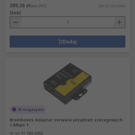
289,26 zł
(bez VAT)
289,26 zł/sztuka
Ilość
Dodaj
W magazynie
Brainboxes Adapter serwera urządzeń szeregowych
1 Mbps 1
Nr art. RS
703-3252