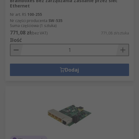
Brainboxes Bez zarządzania Zasilanie przez sieć
Ethernet
Nr art. RS
100-255
Nr części producenta
SW-535
Suma częściowa (1 sztuka)
771,08 zł
(bez VAT)
771,08 zł/sztuka
Ilość
Dodaj