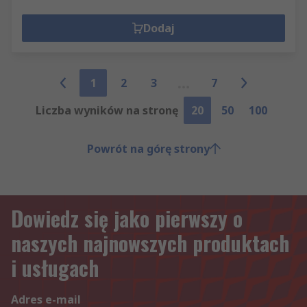
Dodaj
1
2
3
7
Liczba wyników na stronę
20
50
100
Powrót na górę strony
Dowiedz się jako pierwszy o
naszych najnowszych produktach
i usługach
Adres e-mail