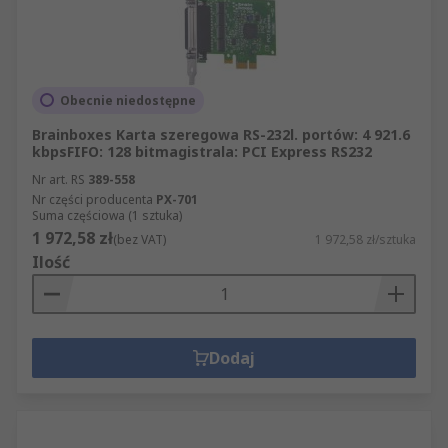
Obecnie niedostępne
Brainboxes Karta szeregowa RS-232l. portów: 4 921.6
kbpsFIFO: 128 bitmagistrala: PCI Express RS232
Nr art. RS
389-558
Nr części producenta
PX-701
Suma częściowa (1 sztuka)
1 972,58 zł
(bez VAT)
1 972,58 zł/sztuka
Ilość
Dodaj