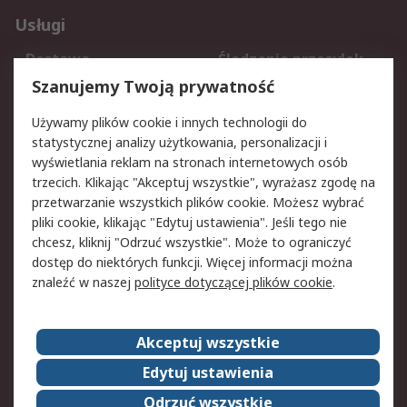
Usługi
Dostawa
Śledzenie przesyłek
Reklamacje i zwroty
Rejestracja
Szanujemy Twoją prywatność
Pomoc
Używamy plików cookie i innych technologii do
statystycznej analizy użytkowania, personalizacji i
Aspekty prawne
wyświetlania reklam na stronach internetowych osób
trzecich. Klikając "Akceptuj wszystkie", wyrażasz zgodę na
Bezpieczeństwo e-
Polityka dotycząca
przetwarzanie wszystkich plików cookie. Możesz wybrać
maila
plików cookie
pliki cookie, klikając "Edytuj ustawienia". Jeśli tego nie
Polityka prywatności
Użytkowanie witryny
chcesz, kliknij "Odrzuć wszystkie". Może to ograniczyć
Zastrzeżenia prawne
Warunki Sprzedaży
dostęp do niektórych funkcji. Więcej informacji można
znaleźć w naszej
polityce dotyczącej plików cookie
.
O firmie RS
Akceptuj wszystkie
Grupa RS
Kontakt
O firmie RS
RS na świecie
Edytuj ustawienia
Kariera
Nagrody dla RS
Odrzuć wszystkie