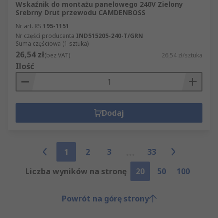
Wskaźnik do montażu panelowego 240V Zielony
Srebrny Drut przewodu CAMDENBOSS
Nr art. RS
195-1151
Nr części producenta
IND515205-240-T/GRN
Suma częściowa (1 sztuka)
26,54 zł
(bez VAT)
26,54 zł/sztuka
Ilość
Dodaj
1
2
3
33
Liczba wyników na stronę
20
50
100
Powrót na górę strony