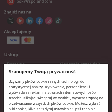
bok@rspoland.com
Znajdź nas na
Akceptujemy
Usługi
Dostawa
Śledzenie przesyłek
Reklamacje i zwroty
Rejestracja
Szanujemy Twoją prywatność
Pomoc
Używamy plików cookie i innych technologii do
statystycznej analizy użytkowania, personalizacji i
Aspekty prawne
wyświetlania reklam na stronach internetowych osób
trzecich. Klikając "Akceptuj wszystkie", wyrażasz zgodę na
Bezpieczeństwo e-
Polityka dotycząca
przetwarzanie wszystkich plików cookie. Możesz wybrać
maila
plików cookie
pliki cookie, klikając "Edytuj ustawienia". Jeśli tego nie