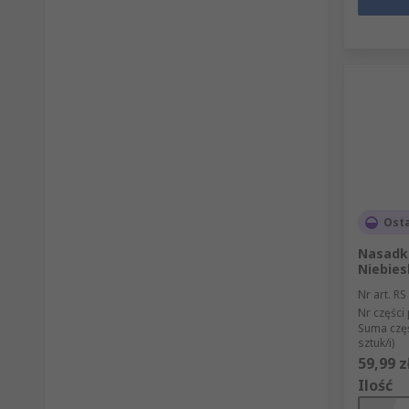
Ost
Nasadk
Niebies
Nr art. RS
Nr części
Suma czę
sztuk/i)
59,99 z
Ilość