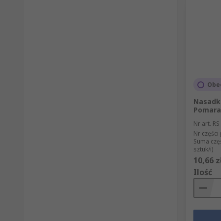
Obe
Nasadk
Pomara
Nr art. RS
Nr części
Suma czę
sztuk/i)
10,66 z
Ilość