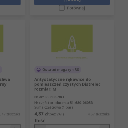
Porównaj
Ostatni magazyn RS
zliwa
Antystatyczne rękawice do
rny
pomieszczeń czystych Distrelec
rozmiar: M
Nr art. RS
608-983
Nr części producenta
51-680-0605B
Suma częściowa (1 para)
4,87 zł
,47 zł/sztuka
(bez VAT)
4,87 zł/sztuka
Ilość