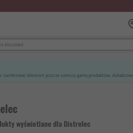
óc zaoferować klientom jeszcze szerszą gamę produktów, zlokalizowan
relec
ukty wyświetlane dla Distrelec