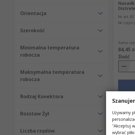
Nasadk
Distrel
Orientacja
Nr art. RS
Nr części
Szerokość
Suma częś
Minimalna temperatura
84,45 z
robocza
Ilość
Maksymalna temperatura
robocza
Rodzaj Konektora
Szanuje
Używamy pli
Rozstaw Żył
personaliza
"Akceptuj w
Liczba rzędów
wybrać pliki