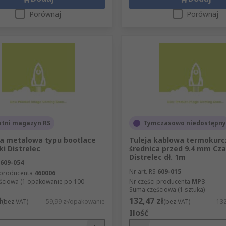
Porównaj
Porównaj
atni magazyn RS
Tymczasowo niedostępny
a metalowa typu bootlace
Tuleja kablowa termokurc
ki Distrelec
średnica przed 9.4 mm Cza
Distrelec dł. 1m
609-054
Nr art. RS
609-015
 producenta
460006
ściowa (1 opakowanie po 100
Nr części producenta
MP3
Suma częściowa (1 sztuka)
ł
132,47 zł
(bez VAT)
59,99 zł/opakowanie
(bez VAT)
132
Ilość