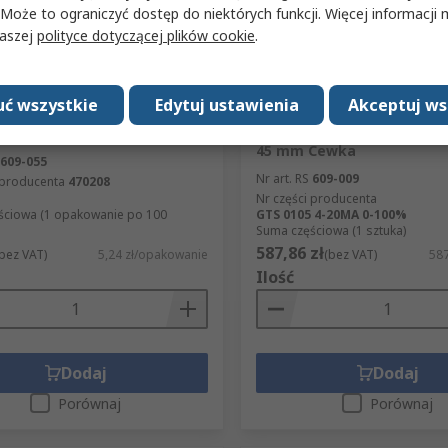
 Może to ograniczyć dostęp do niektórych funkcji. Więcej informacji
naszej
polityce dotyczącej plików cookie
.
cnie niedostępne
Tymczasowo niedostępny
ć wszystkie
Edytuj ustawienia
Akceptuj ws
a metalowa typu bootlace
Analogowy miernik panel
ki Distrelec
wysokość wycięcia: 45 mm 
45 mm Cewka
609-055
Nr art. RS
609-009
 producenta
470208
Nr części producenta
ściowa (1 opakowanie po 100
GTS 0105 4-20MA 0-100%
Suma częściowa (1 sztuka)
587,86 zł
bez VAT)
5,24 zł/opakowanie
(bez VAT)
587
Ilość
Dodaj
Dodaj
Porównaj
Porównaj