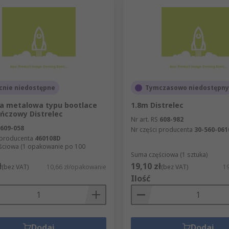
cnie niedostępne
Tymczasowo niedostępny
a metalowa typu bootlace
1.8m Distrelec
ńczowy Distrelec
Nr art. RS
608-982
609-058
Nr części producenta
30-560-061
 producenta
460108D
ściowa (1 opakowanie po 100
Suma częściowa (1 sztuka)
ł
19,10 zł
(bez VAT)
10,66 zł/opakowanie
(bez VAT)
19
Ilość
Dodaj
Dodaj