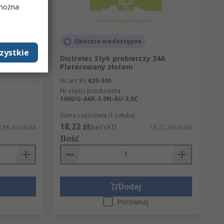
 można
Obecnie niedostępne
zystkie
owy M
Distrelec Styk probierczy 24A
Distrelec
Platerowany złotem
Nr art. RS
629-595
Nr części producenta
1060/G-A6X-3.0N-AU-3.0C
Suma częściowa (1 sztuka)
18,22 zł
,86 zł/sztuka
(bez VAT)
18,22 zł/sztuka
Ilość
Dodaj
Porównaj