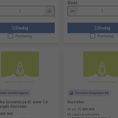
Ilość
Dodaj
Dodaj
Porównaj
Porównaj
cnie niedostępne
Ostatni magazyn RS
a lutownicza śr. wew 1.3
Distrelec
ądz Distrelec
Nr art. RS
609-043
609-066
Nr części producenta