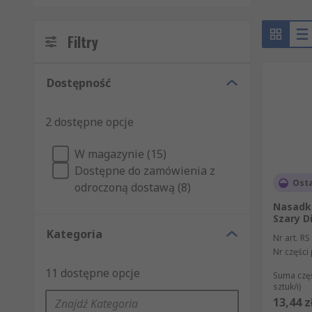
Filtry
Dostępność
2 dostępne opcje
W magazynie (15)
Dostępne do zamówienia z
Ost
odroczoną dostawą (8)
Nasadk
Szary D
Kategoria
Nr art. RS
Nr części
11 dostępne opcje
Suma czę
sztuk/i)
13,44 z