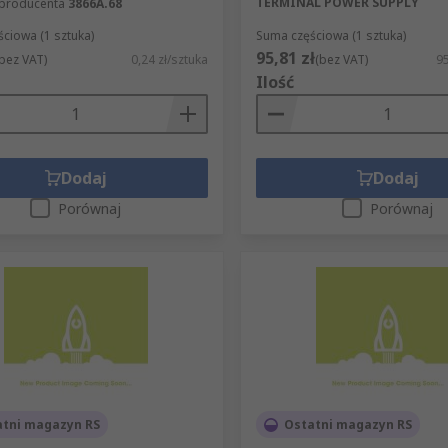
TERMINAL POWER SUPPLY
 producenta
3866A.68
ciowa (1 sztuka)
Suma częściowa (1 sztuka)
95,81 zł
bez VAT)
0,24 zł/sztuka
(bez VAT)
95
Ilość
Dodaj
Dodaj
Porównaj
Porównaj
atni magazyn RS
Ostatni magazyn RS