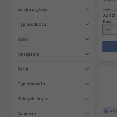
Nr części
Liczba styków
Suma częś
0,24 zł
(
Ilość
Typ produktu
Kolor
Natężenie
Seria
Typ montażu
Pokrycie styku
Ost
Napięcie