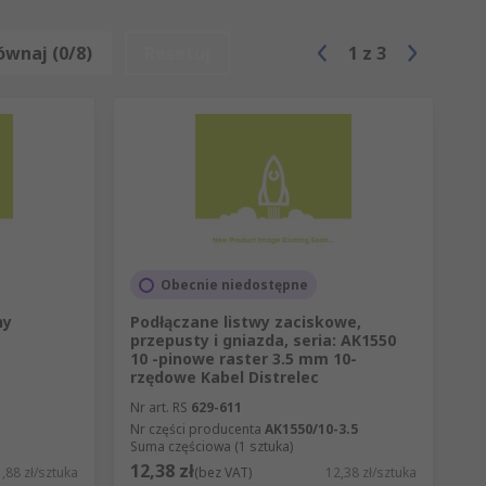
ównaj (0/8)
Resetuj
1
z
3
Obecnie niedostępne
ny
Podłączane listwy zaciskowe,
przepusty i gniazda, seria: AK1550
10 -pinowe raster 3.5 mm 10-
rzędowe Kabel Distrelec
Nr art. RS
629-611
Nr części producenta
AK1550/10-3.5
Suma częściowa (1 sztuka)
12,38 zł
,88 zł/sztuka
(bez VAT)
12,38 zł/sztuka