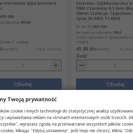
a metalowa typu bootlace
Distrelec Szybkozłączka 
ec
3903 Czerwony 6.3 mm dłu
20mm Izolacja: Częściowo
609-068
Cyna 20 AWG 17 AWG
 producenta
4950D
Nr art. RS
609-044
Nr części producenta
3903
Suma częściowa (1 opakowanie p
ciowa (1 sztuka)
sztuk/i)
ł
41,86 zł
(bez VAT)
84,45 zł/sztuka
(bez VAT)
41,86 z
Ilość
Dodaj
Dodaj
Porównaj
Porównaj
my Twoją prywatność
ków cookie i innych technologii do statystycznej analizy użytkowani
cji i wyświetlania reklam na stronach internetowych osób trzecich. Kl
szystkie", wyrażasz zgodę na przetwarzanie wszystkich plików cook
 cookie, klikając "Edytuj ustawienia". Jeśli tego nie chcesz, kliknij "Od