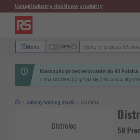
Usługi
Industry Hub
Nowe produkty
Menu
MPN
Nastąpiło przekierowanie do RS Polska
Firma Distrelec połączyła się z RS Group, aby m
/
Zakupy według marki
/
Distrelec
Dist
Distrelec
58 Prod