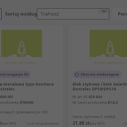
Sortuj według
Trafność
Por
atni magazyn RS
Obecnie niedostępne
a metalowa typu bootlace
Blok stykowy i blok świetl
istrelec
Distrelec DPS9/DPS10
609-061
Nr art. RS
629-604
 producenta
470509D
Nr części producenta
B12LS
ściowa (1 opakowanie po 100
Suma częściowa (1 sztuka)
ł
21,88 zł
(bez VAT)
13,44 zł/opakowanie
(bez VAT)
21