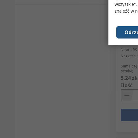
wszystkie".
znaleźć w 
Obe
Odrzu
Nasadk
Niebies
Nr art. RS
Nr części
Suma czę
sztuk/i)
5,24 zł
(
Ilość