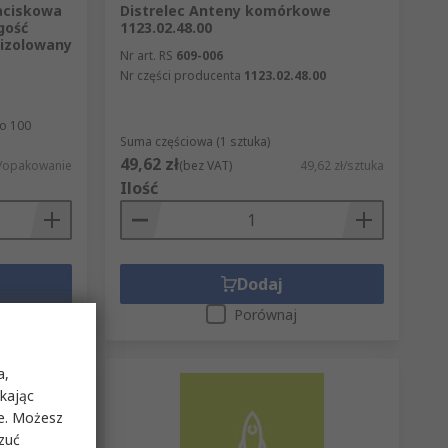
zaciskowa
Distrelec Anteny komórkowe
gość
1123.02.48.00
 izolowany
Nr art. RS
609-006
Nr części producenta
1123.02.48.00
o 100
Suma częściowa (1 sztuka)
49,62 zł
ł/opakowanie
(bez VAT)
49,62 zł/sztuka
Ilość
Dodaj
Porównaj
a,
ikając
ie. Możesz
rzuć