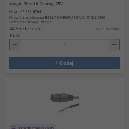
winylu Sheath Czarny, 25V
Nr art. RS
283-6764
Nr części producenta
BS13/13-H05VVF3G1.00-C13/2.50M
Suma częściowa (1 sztuka)
44,55 zł
(bez VAT)
44,55 zł/sztuka
Ilość
Dodaj
Ostatni magazyn RS