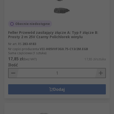
Obecnie niedostępne
Feller Przewód zasilający złącze A: Typ F złącze B:
Prosty 2 m 25V Czarny Polichlorek winylu
Nr art. RS
283-6183
Nr części producenta
VII-H05VVF3G0.75-C13/2M.EGB
Suma częściowa (1 sztuka)
17,85 zł
(bez VAT)
17,85 zł/sztuka
Ilość
Dodaj