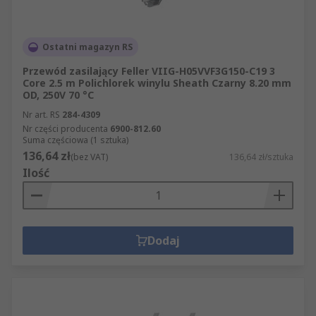
Ostatni magazyn RS
Przewód zasilający Feller VIIG-H05VVF3G150-C19 3
Core 2.5 m Polichlorek winylu Sheath Czarny 8.20 mm
OD, 250V 70 °C
Nr art. RS
284-4309
Nr części producenta
6900-812.60
Suma częściowa (1 sztuka)
136,64 zł
(bez VAT)
136,64 zł/sztuka
Ilość
Dodaj