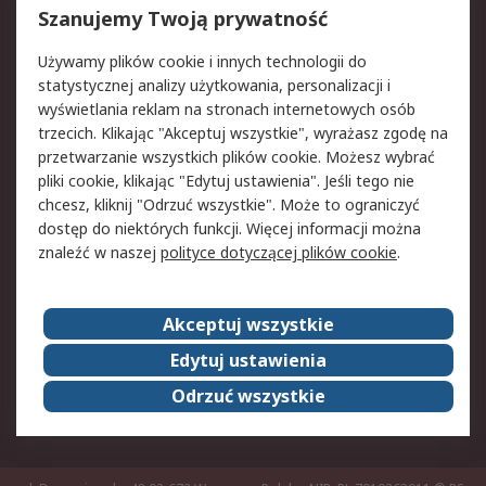
Reklamacje i zwroty
Rejestracja
Szanujemy Twoją prywatność
Pomoc
Używamy plików cookie i innych technologii do
statystycznej analizy użytkowania, personalizacji i
Aspekty prawne
wyświetlania reklam na stronach internetowych osób
trzecich. Klikając "Akceptuj wszystkie", wyrażasz zgodę na
Bezpieczeństwo e-
Polityka dotycząca
przetwarzanie wszystkich plików cookie. Możesz wybrać
maila
plików cookie
pliki cookie, klikając "Edytuj ustawienia". Jeśli tego nie
Polityka prywatności
Użytkowanie witryny
chcesz, kliknij "Odrzuć wszystkie". Może to ograniczyć
Zastrzeżenia prawne
Warunki Sprzedaży
dostęp do niektórych funkcji. Więcej informacji można
znaleźć w naszej
polityce dotyczącej plików cookie
.
O firmie RS
Akceptuj wszystkie
Grupa RS
Kontakt
O firmie RS
RS na świecie
Edytuj ustawienia
Kariera
Nagrody dla RS
Odrzuć wszystkie
ESG