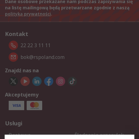
Dane osobowe przekazane nam podczas zapisywania się
na listę mailingową będą przetwarzane zgodnie z naszą
polityką prywatności
.
Kontakt
22 22 3 11 11
bok@rspoland.com
Znajdź nas na
Akceptujemy
Usługi
Dostawa
Śledzenie przesyłek