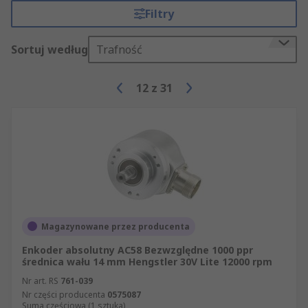
Filtry
Sortuj według
Trafność
12
z
31
Magazynowane przez producenta
Enkoder absolutny AC58 Bezwzględne 1000 ppr
średnica wału 14 mm Hengstler 30V Lite 12000 rpm
Nr art. RS
761-039
Nr części producenta
0575087
Suma częściowa (1 sztuka)