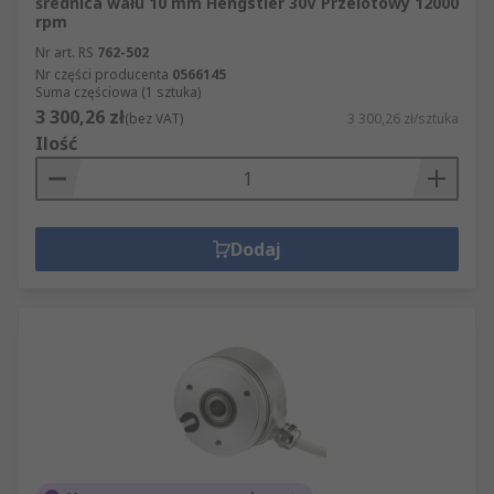
średnica wału 10 mm Hengstler 30V Przelotowy 12000
rpm
Nr art. RS
762-502
Nr części producenta
0566145
Suma częściowa (1 sztuka)
3 300,26 zł
(bez VAT)
3 300,26 zł/sztuka
Ilość
Dodaj