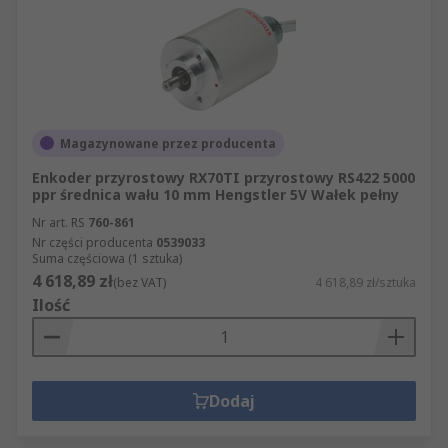
Magazynowane przez producenta
Enkoder przyrostowy RX70TI przyrostowy RS422 5000
ppr średnica wału 10 mm Hengstler 5V Wałek pełny
Nr art. RS
760-861
Nr części producenta
0539033
Suma częściowa (1 sztuka)
4 618,89 zł
(bez VAT)
4 618,89 zł/sztuka
Ilość
Dodaj