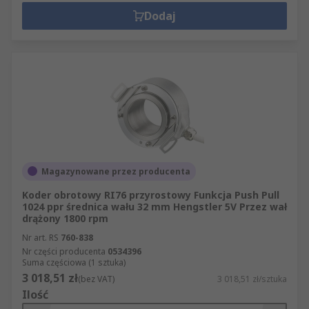
Dodaj
Magazynowane przez producenta
Koder obrotowy RI76 przyrostowy Funkcja Push Pull
1024 ppr średnica wału 32 mm Hengstler 5V Przez wał
drążony 1800 rpm
Nr art. RS
760-838
Nr części producenta
0534396
Suma częściowa (1 sztuka)
3 018,51 zł
(bez VAT)
3 018,51 zł/sztuka
Ilość