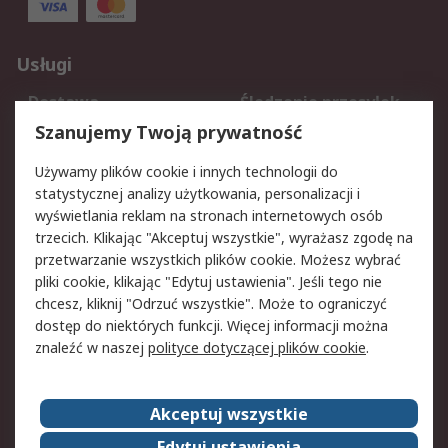
Usługi
Dostawa
Śledzenie przesyłek
Reklamacje i zwroty
Rejestracja
Szanujemy Twoją prywatność
Pomoc
Używamy plików cookie i innych technologii do
statystycznej analizy użytkowania, personalizacji i
Aspekty prawne
wyświetlania reklam na stronach internetowych osób
trzecich. Klikając "Akceptuj wszystkie", wyrażasz zgodę na
Bezpieczeństwo e-
Polityka dotycząca
przetwarzanie wszystkich plików cookie. Możesz wybrać
maila
plików cookie
pliki cookie, klikając "Edytuj ustawienia". Jeśli tego nie
Polityka prywatności
Użytkowanie witryny
chcesz, kliknij "Odrzuć wszystkie". Może to ograniczyć
Zastrzeżenia prawne
Warunki Sprzedaży
dostęp do niektórych funkcji. Więcej informacji można
znaleźć w naszej
polityce dotyczącej plików cookie
.
O firmie RS
Akceptuj wszystkie
Grupa RS
Kontakt
O firmie RS
RS na świecie
Edytuj ustawienia