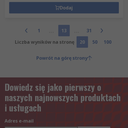
Dodaj
1
13
31
Liczba wyników na stronę
20
50
100
Powrót na górę strony
Dowiedz się jako pierwszy o
naszych najnowszych produktach
i usługach
Adres e-mail