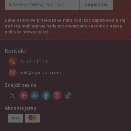
Zapisz się
Dane osobowe przekazane nam podczas zapisywania się
na listę mailingową będą przetwarzane zgodnie z naszą
polityką prywatności
.
Kontakt
22 22 3 11 11
bok@rspoland.com
Znajdź nas na
Akceptujemy