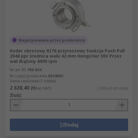
Magazynowane przez producenta
Koder obrotowy RI76 przyrostowy Funkcja Push Pull
2048 ppr średnica wału 42 mm Hengstler 30V Przez
wał drążony 6000 rpm
Nr art. RS
760-834
Nr części producenta
0534092
Suma częściowa (1 sztuka)
2 638,40 zł
(bez VAT)
2 638,40 zł/sztuka
Ilość
Dodaj