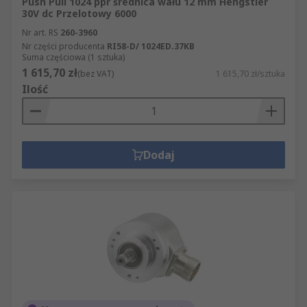
Push Pull 1024 ppr średnica wału 12 mm Hengstler
30V dc Przelotowy 6000
Nr art. RS
260-3960
Nr części producenta
RI58-D/ 1024ED.37KB
Suma częściowa (1 sztuka)
1 615,70 zł
(bez VAT)
1 615,70 zł/sztuka
Ilość
Dodaj