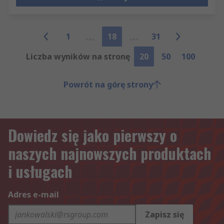
1
18
31
Liczba wyników na stronę
20
50
100
Powrót na górę strony
Dowiedz się jako pierwszy o
naszych najnowszych produktach
i usługach
Adres e-mail
Zapisz się