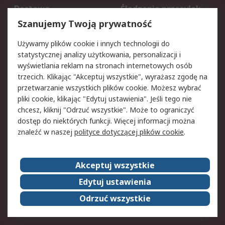
Dostawa
Śledzenie przesyłek
Reklamacje i zwroty
Rejestracja
Szanujemy Twoją prywatność
Pomoc
Używamy plików cookie i innych technologii do
statystycznej analizy użytkowania, personalizacji i
Aspekty prawne
wyświetlania reklam na stronach internetowych osób
trzecich. Klikając "Akceptuj wszystkie", wyrażasz zgodę na
Bezpieczeństwo e-
Polityka dotycząca
przetwarzanie wszystkich plików cookie. Możesz wybrać
maila
plików cookie
pliki cookie, klikając "Edytuj ustawienia". Jeśli tego nie
Polityka prywatności
Użytkowanie witryny
chcesz, kliknij "Odrzuć wszystkie". Może to ograniczyć
Zastrzeżenia prawne
Warunki Sprzedaży
dostęp do niektórych funkcji. Więcej informacji można
znaleźć w naszej
polityce dotyczącej plików cookie
.
O firmie RS
Akceptuj wszystkie
Grupa RS
Kontakt
O firmie RS
RS na świecie
Edytuj ustawienia
Kariera
Nagrody dla RS
Odrzuć wszystkie
ESG