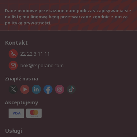
Dane osobowe przekazane nam podczas zapisywania się
na listę mailingową będą przetwarzane zgodnie z naszą
polityką prywatności
.
Kontakt
22 22 3 11 11
bok@rspoland.com
Znajdź nas na
Akceptujemy
Usługi