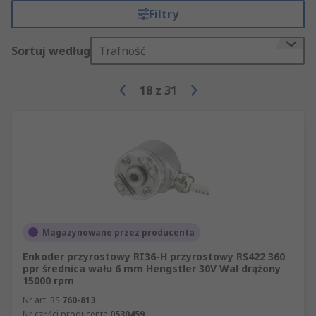
Filtry
Sortuj według
Trafność
18
z
31
Magazynowane przez producenta
Enkoder przyrostowy RI36-H przyrostowy RS422 360
ppr średnica wału 6 mm Hengstler 30V Wał drążony
15000 rpm
Nr art. RS
760-813
Nr części producenta
0530459