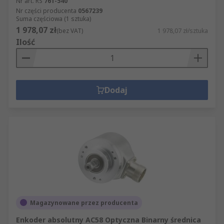
Nr art. RS
761-540
Nr części producenta
0567239
Suma częściowa (1 sztuka)
1 978,07 zł
(bez VAT)
1 978,07 zł/sztuka
Ilość
Dodaj
Magazynowane przez producenta
Enkoder absolutny AC58 Optyczna Binarny średnica