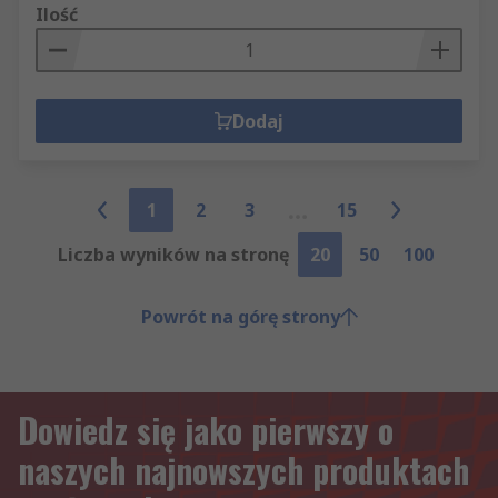
Ilość
Dodaj
1
2
3
15
Liczba wyników na stronę
20
50
100
Powrót na górę strony
Dowiedz się jako pierwszy o
naszych najnowszych produktach