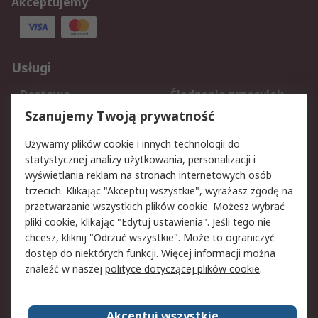
Akceptujemy
Usługi
Dostawa
Śledzenie przesyłek
Reklamacje i zwroty
Rejestracja
Szanujemy Twoją prywatność
Pomoc
Używamy plików cookie i innych technologii do
statystycznej analizy użytkowania, personalizacji i
Aspekty prawne
wyświetlania reklam na stronach internetowych osób
trzecich. Klikając "Akceptuj wszystkie", wyrażasz zgodę na
Bezpieczeństwo e-
Polityka dotycząca
przetwarzanie wszystkich plików cookie. Możesz wybrać
maila
plików cookie
pliki cookie, klikając "Edytuj ustawienia". Jeśli tego nie
Polityka prywatności
Użytkowanie witryny
chcesz, kliknij "Odrzuć wszystkie". Może to ograniczyć
Zastrzeżenia prawne
Warunki Sprzedaży
dostęp do niektórych funkcji. Więcej informacji można
znaleźć w naszej
polityce dotyczącej plików cookie
.
O firmie RS
Akceptuj wszystkie
Grupa RS
Kontakt