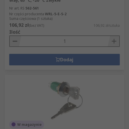
Way, 65 °C, -20 °C Zwykłe
Nr art. RS
562-561
Nr części producenta
WRL-5-E-S-2
Suma częściowa (1 sztuka)
106,92 zł
(bez VAT)
106,92 zł/sztuka
Ilość
Dodaj
W magazynie