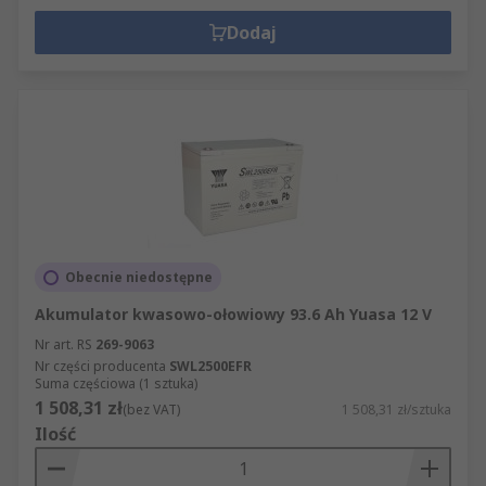
Dodaj
Obecnie niedostępne
Akumulator kwasowo-ołowiowy 93.6 Ah Yuasa 12 V
Nr art. RS
269-9063
Nr części producenta
SWL2500EFR
Suma częściowa (1 sztuka)
1 508,31 zł
(bez VAT)
1 508,31 zł/sztuka
Ilość