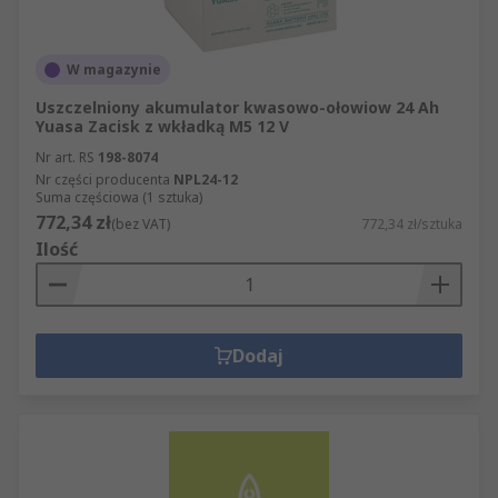
W magazynie
Uszczelniony akumulator kwasowo-ołowiow 24 Ah
Yuasa Zacisk z wkładką M5 12 V
Nr art. RS
198-8074
Nr części producenta
NPL24-12
Suma częściowa (1 sztuka)
772,34 zł
(bez VAT)
772,34 zł/sztuka
Ilość
Dodaj