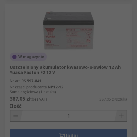
W magazynie
Uszczelniony akumulator kwasowo-ołowiow 12 Ah
Yuasa Faston F2 12 V
Nr art. RS
597-841
Nr części producenta
NP12-12
Suma częściowa (1 sztuka)
387,05 zł
(bez VAT)
387,05 zł/sztuka
Ilość
Dodaj