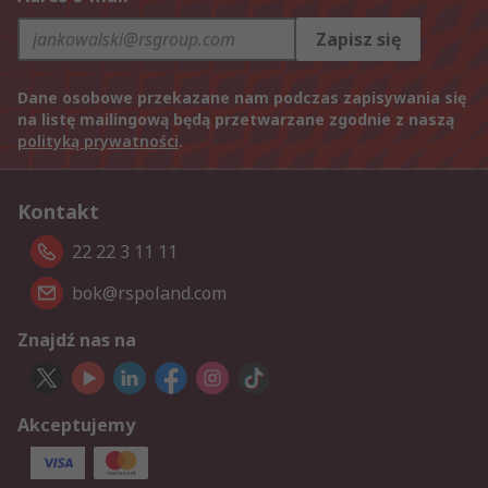
Zapisz się
Dane osobowe przekazane nam podczas zapisywania się
na listę mailingową będą przetwarzane zgodnie z naszą
polityką prywatności
.
Kontakt
22 22 3 11 11
bok@rspoland.com
Znajdź nas na
Akceptujemy