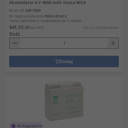
Akumulator 6 V 4000 mAh Yuasa NiCd
Nr art. RS
246-5909
Nr części producenta
5DH4-0F4/LS
Suma częściowa (1 opakowanie po 5 sztuk/i)
641,52 zł
(bez VAT)
641,52 zł/opakowanie
Ilość
Dodaj
W magazynie