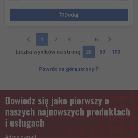
Dodaj
1
2
3
6
Liczba wyników na stronę
20
50
100
Powrót na górę strony
Dowiedz się jako pierwszy o
naszych najnowszych produktach
i usługach
Adres e-mail