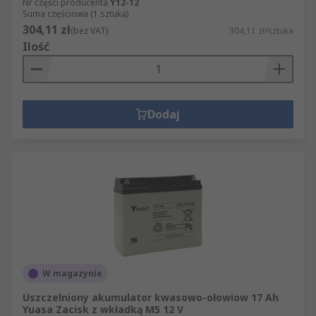
Nr części producenta
Y12-12
Suma częściowa (1 sztuka)
304,11 zł
(bez VAT)
304,11 zł/sztuka
Ilość
Dodaj
W magazynie
Uszczelniony akumulator kwasowo-ołowiow 17 Ah
Yuasa Zacisk z wkładką M5 12 V