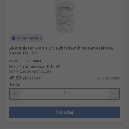
W magazynie
Akumulator 4 Ah 1.2 V Hybryda niklowo-metalowa
Yuasa IEC 285
Nr art. RS
675-5683
Nr części producenta
1DH4-0T
Suma częściowa (1 sztuka)
49,82 zł
(bez VAT)
49,82 zł/sztuka
Ilość
Dodaj