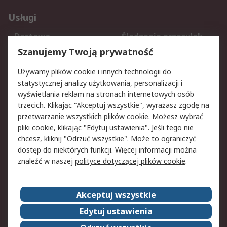
Usługi
Dostawa
Śledzenie przesyłek
Reklamacje i zwroty
Rejestracja
Szanujemy Twoją prywatność
Pomoc
Używamy plików cookie i innych technologii do
statystycznej analizy użytkowania, personalizacji i
Aspekty prawne
wyświetlania reklam na stronach internetowych osób
trzecich. Klikając "Akceptuj wszystkie", wyrażasz zgodę na
Bezpieczeństwo e-
Polityka dotycząca
przetwarzanie wszystkich plików cookie. Możesz wybrać
maila
plików cookie
pliki cookie, klikając "Edytuj ustawienia". Jeśli tego nie
Polityka prywatności
Użytkowanie witryny
chcesz, kliknij "Odrzuć wszystkie". Może to ograniczyć
Zastrzeżenia prawne
Warunki Sprzedaży
dostęp do niektórych funkcji. Więcej informacji można
znaleźć w naszej
polityce dotyczącej plików cookie
.
O firmie RS
Akceptuj wszystkie
Grupa RS
Kontakt
O firmie RS
RS na świecie
Edytuj ustawienia
Kariera
Nagrody dla RS