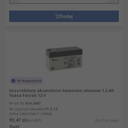
Dodaj
W magazynie
Uszczelniony akumulator kwasowo-ołowiow 1.2 Ah
Yuasa Faston 12 V
Nr art. RS
614-2447
Nr części producenta
Y1.2-12
Suma częściowa (1 sztuka)
93,47 zł
(bez VAT)
93,47 zł/sztuka
Ilość