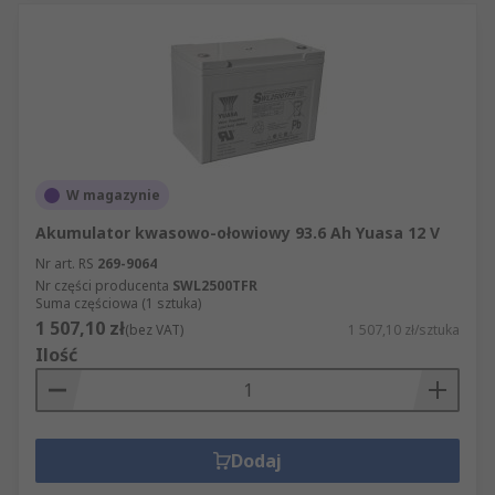
W magazynie
Akumulator kwasowo-ołowiowy 93.6 Ah Yuasa 12 V
Nr art. RS
269-9064
Nr części producenta
SWL2500TFR
Suma częściowa (1 sztuka)
1 507,10 zł
(bez VAT)
1 507,10 zł/sztuka
Ilość
Dodaj