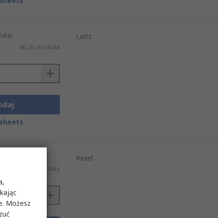
sheets
tuka)
Leitz
-
46,26 zł/sztuka
odaj
sheets
tuka)
Rexel
-
14,72 zł/sztuka
a,
ikając
ie. Możesz
rzuć