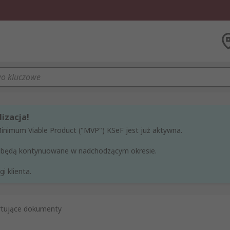
izacja!
Minimum Viable Product ("MVP") KSeF jest już aktywna.
ne będą kontynuowane w nadchodzącym okresie.
i klienta.
rtujące dokumenty