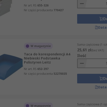
Nr art. RS
655-326
Nr części producenta
770427
D
Data
Suma częściowa (1 sz
W magazynie
25,61 zł
(bez VAT)
Taca do korespondencji A4
Ilość
Niebieski Podstawka
Polistyren Leitz
Nr art. RS
652-397
Nr części producenta
52270035
D
Data
Suma częściowa (1 o
W magazynie