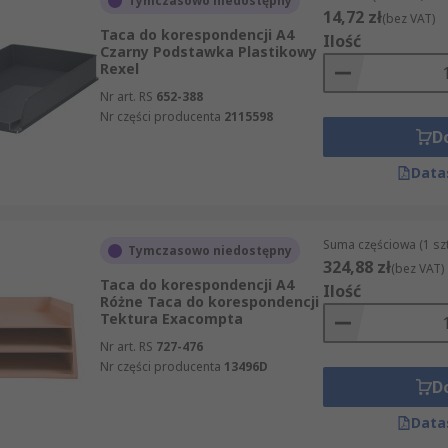
Tymczasowo niedostępny
14,72 zł
(bez VAT)
Taca do korespondencji A4
Ilość
Czarny Podstawka Plastikowy
Rexel
Nr art. RS
652-388
Nr części producenta
2115598
D
Data
Suma częściowa (1 sz
Tymczasowo niedostępny
324,88 zł
(bez VAT)
Taca do korespondencji A4
Ilość
Różne Taca do korespondencji
Tektura Exacompta
Nr art. RS
727-476
Nr części producenta
13496D
D
Data