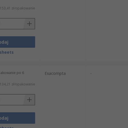
153,41 zł/opakowanie
odaj
sheets
pakowanie po 6
Exacompta
-
134,21 zł/opakowanie
odaj