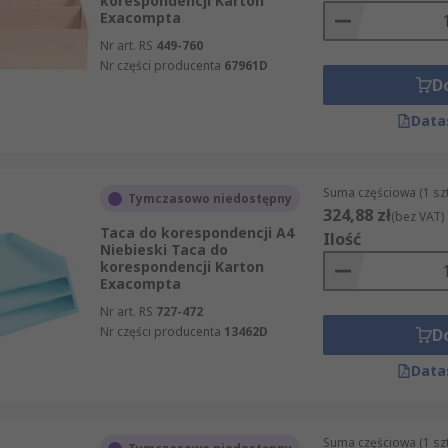
korespondencji Karton
Exacompta
Nr art. RS
449-760
Nr części producenta
67961D
D
Data
Suma częściowa (1 sz
Tymczasowo niedostępny
324,88 zł
(bez VAT)
Taca do korespondencji A4
Ilość
Niebieski Taca do
korespondencji Karton
Exacompta
Nr art. RS
727-472
Nr części producenta
13462D
D
Data
Suma częściowa (1 sz