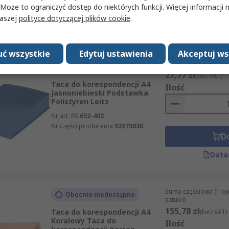
 Może to ograniczyć dostęp do niektórych funkcji. Więcej informacji
D
naszej
polityce dotyczącej plików cookie
.
Data
ć wszystkie
Edytuj ustawienia
Akceptuj ws
Suma częściowa (1 sz
W magazynie
27,77 zł
(bez VAT)
Taca do korespondencji A4
Ilość
Jasnoniebieski Podstawka
Polistyren Leitz
Nr art. RS
652-402
Nr części producenta
52275030
D
Data
Suma częściowa (1 o
Obecnie niedostępne
sztuk/i)
155,78 zł
Taca do korespondencji A4
(bez VAT)
Koralowy Taca do
Ilość