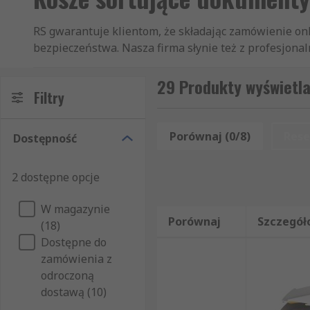
RS gwarantuje klientom, że składając zamówienie on
bezpieczeństwa. Nasza firma słynie też z profesjonal
na dokumenty, a także innych artykułów z działów Me
rynku. Oferujemy szybką dostawę, dzięki czemu zamów
29 Produkty wyświetl
Filtry
wtedy, gdy ich Państwo potrzebują. Naszym Klientom
dokumenty. Niezależnie od tego, czy kupują Państwo 
kategorii Sortowniki listów i półki na dokumenty zo
Porównaj (0/8)
Rese
Dostępność
pilne. Oprócz artykułów z sekcji Sortowniki listów 
pomiarowe i bezpieczeństwa. W skład naszej oferty 
2 dostępne opcje
działów Artykuły biurowe i Artykuły biurowe. Wszys
Państwo znaleźć nikogo gotowego dostarczyć hurtową
W magazynie
potrzebne artykuły z kategorii Sortowniki listów i 
Porównaj
Szczegół
(18)
także błyskawiczną dostawę. Jeśli odwiedzą Państwo 
Dostępne do
zamówienia był maksymalnie prosty i klarowny.
zamówienia z
odroczoną
dostawą (10)