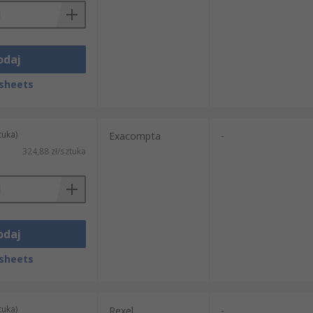
odaj
sheets
tuka)
Exacompta
-
324,88 zł/sztuka
odaj
sheets
tuka)
Rexel
-