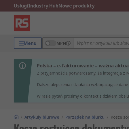
Usługi
Industry Hub
Nowe produkty
Menu
MPN
Polska – e-fakturowanie – ważna aktual
Z przyjemnością potwierdzamy, że integracja z 
Dalsze ulepszenia i działania wzbogacające da
W razie pytań prosimy o kontakt z działem obsług
/
Artykuły biurowe
/
Porządek na biurku
/
Kosze so
Kosze sortujące dokumenty