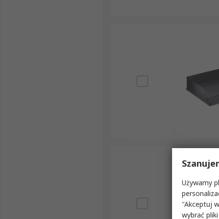
Szanuje
Używamy pli
personaliza
"Akceptuj w
wybrać pliki