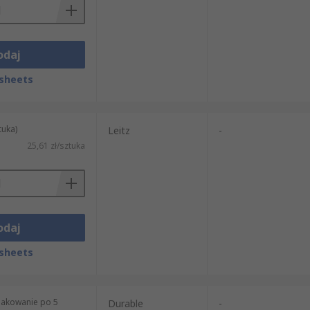
odaj
sheets
tuka)
Leitz
-
25,61 zł/sztuka
odaj
sheets
pakowanie po 5
Durable
-