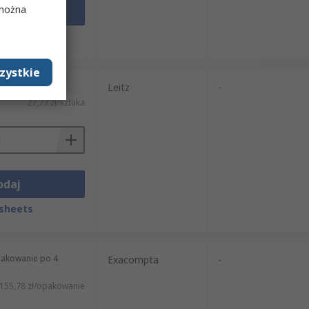
 można
odaj
sheets
zystkie
tuka)
Leitz
-
27,77 zł/sztuka
odaj
sheets
pakowanie po 4
Exacompta
-
155,78 zł/opakowanie