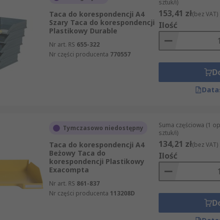
sztuk/i)
153,41 zł
Taca do korespondencji A4
(bez VAT)
Szary Taca do korespondencji
Ilość
Plastikowy Durable
Nr art. RS
655-322
Nr części producenta
770557
D
Data
Suma częściowa (1 o
Tymczasowo niedostępny
sztuk/i)
134,21 zł
Taca do korespondencji A4
(bez VAT)
Beżowy Taca do
Ilość
korespondencji Plastikowy
Exacompta
Nr art. RS
861-837
Nr części producenta
113208D
D