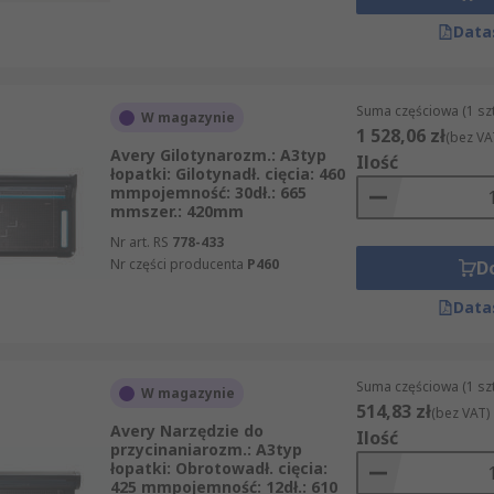
Data
Suma częściowa (1 sz
W magazynie
1 528,06 zł
(bez VA
Avery Gilotynarozm.: A3typ
Ilość
łopatki: Gilotynadł. cięcia: 460
mmpojemność: 30dł.: 665
mmszer.: 420mm
Nr art. RS
778-433
Nr części producenta
P460
D
Data
Suma częściowa (1 sz
W magazynie
514,83 zł
(bez VAT)
Avery Narzędzie do
Ilość
przycinaniarozm.: A3typ
łopatki: Obrotowadł. cięcia:
425 mmpojemność: 12dł.: 610