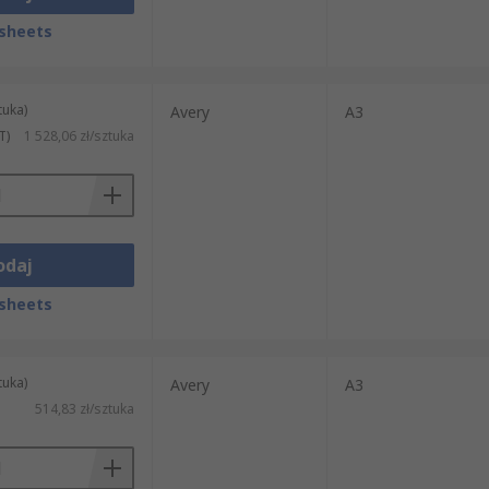
sheets
tuka)
Avery
A3
T)
1 528,06 zł/sztuka
odaj
sheets
tuka)
Avery
A3
514,83 zł/sztuka