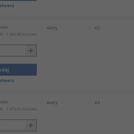
sheets
tuka)
Avery
A2
T)
1 896,68 zł/sztuka
odaj
sheets
tuka)
Avery
A4
T)
1 673,53 zł/sztuka