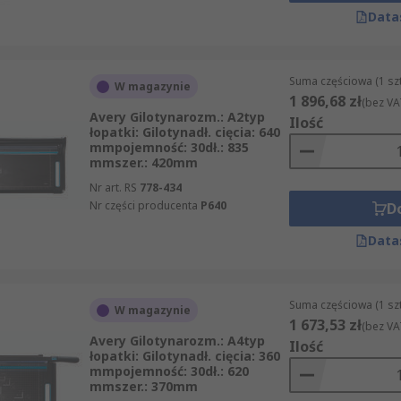
Data
Suma częściowa (1 sz
W magazynie
1 896,68 zł
(bez VA
Avery Gilotynarozm.: A2typ
Ilość
łopatki: Gilotynadł. cięcia: 640
mmpojemność: 30dł.: 835
mmszer.: 420mm
Nr art. RS
778-434
Nr części producenta
P640
D
Data
Suma częściowa (1 sz
W magazynie
1 673,53 zł
(bez VA
Avery Gilotynarozm.: A4typ
Ilość
łopatki: Gilotynadł. cięcia: 360
mmpojemność: 30dł.: 620
mmszer.: 370mm