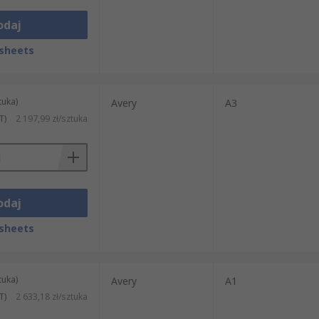
odaj
sheets
tuka)
Avery
A3
T)
2 197,99 zł/sztuka
odaj
sheets
tuka)
Avery
A1
T)
2 633,18 zł/sztuka