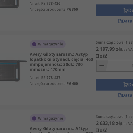
Nr art. RS
778-436
Nr części producenta
PG360
D
Data
Suma częściowa (1 sz
W magazynie
2 197,99 zł
(bez VA
Avery Gilotynarozm.: A3typ
Ilość
łopatki: Gilotynadł. cięcia: 460
mmpojemność: 30dł.: 730
mmszer.: 470mm
Nr art. RS
778-437
Nr części producenta
PG460
D
Data
Suma częściowa (1 sz
W magazynie
2 633,18 zł
(bez VA
Avery Gilotynarozm.: A1typ
Ilość