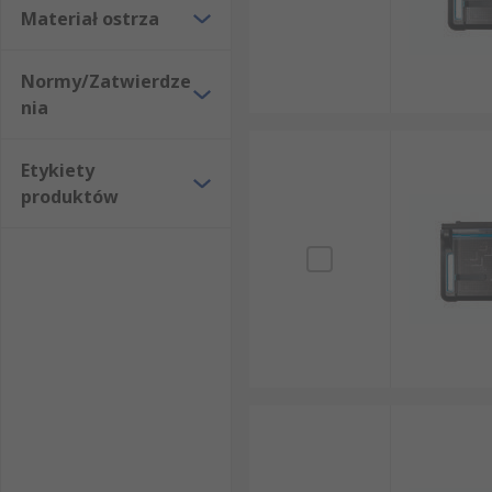
Materiał ostrza
Normy/Zatwierdze
nia
Etykiety
produktów