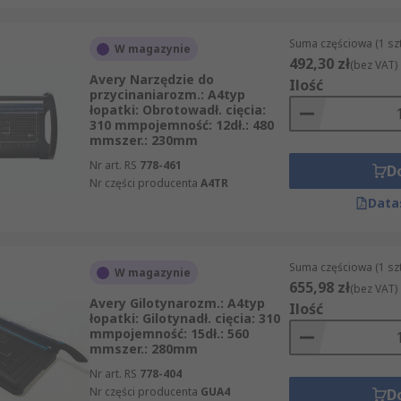
Suma częściowa (1 sz
W magazynie
492,30 zł
(bez VAT)
Avery Narzędzie do
Ilość
przycinaniarozm.: A4typ
łopatki: Obrotowadł. cięcia:
310 mmpojemność: 12dł.: 480
mmszer.: 230mm
Nr art. RS
778-461
D
Nr części producenta
A4TR
Data
Suma częściowa (1 sz
W magazynie
655,98 zł
(bez VAT)
Avery Gilotynarozm.: A4typ
Ilość
łopatki: Gilotynadł. cięcia: 310
mmpojemność: 15dł.: 560
mmszer.: 280mm
Nr art. RS
778-404
Nr części producenta
GUA4
D