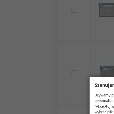
Szanuje
Używamy pli
personaliza
"Akceptuj w
wybrać pliki