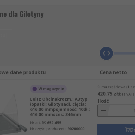
ści naszych produktów i usług, niezależnie od tego czy kup
ogą Państwo zamówić także inne produkty z grupy Urządzen
ne dla Gilotyny
rupy Urządzenia informatyczne, pomiarowe i bezpieczeństwa 
odukty dostarczamy Państwu w sposób błyskawiczny i profes
zukiwania do konkretnej marki artykułów z kategorii Gilo
tuj
akże według jego nazwy, producenta czy dostępności w maga
zne, pomiarowe i bezpieczeństwa, wybieramy tylko te artyku
ujemy też produkty wytwarzane bezpośrednio przez RS, któ
, gdy to możliwe, staramy się błyskawicznie dostarczyć Pań
owe dane produktu
Cena netto
Suma częściowa (1 sz
W magazynie
420,75 zł
(bez VAT)
Leitz Obcinakrozm.: A3typ
Ilość
łopatki: Gilotynadł. cięcia:
616.00 mmpojemność: 10dł.:
616.00 mmszer.: 346mm
Nr art. RS
652-655
Nr części producenta
90200000
D