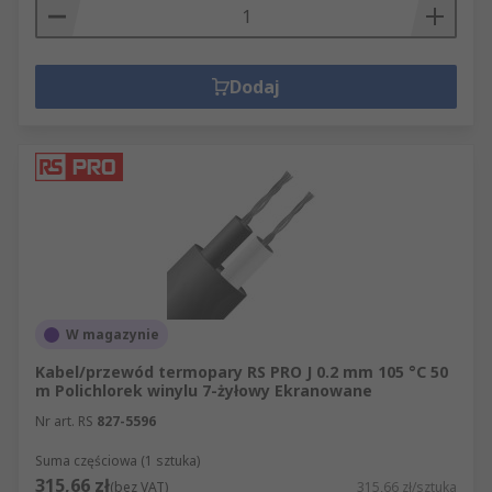
Dodaj
W magazynie
Kabel/przewód termopary RS PRO J 0.2 mm 105 °C 50
m Polichlorek winylu 7-żyłowy Ekranowane
Nr art. RS
827-5596
Suma częściowa (1 sztuka)
315,66 zł
(bez VAT)
315,66 zł/sztuka