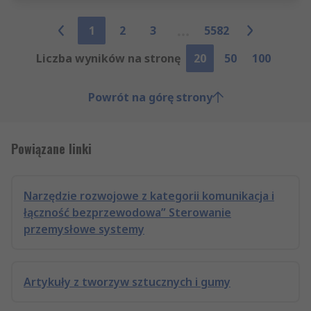
1
2
3
5582
Liczba wyników na stronę
20
50
100
Powrót na górę strony
Powiązane linki
Narzędzie rozwojowe z kategorii komunikacja i
łączność bezprzewodowa” Sterowanie
przemysłowe systemy
Artykuły z tworzyw sztucznych i gumy