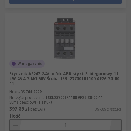
W magazynie
Stycznik AF26Z 24V ac/dc ABB styki: 3-biegunowy 11
kW 45 A 3 NO 60V Śruba 1SBL237001R1100 AF26-30-00-
11
Nr art. RS
764-9009
Nr części producenta
1SBL237001R1100 AF26-30-00-11
Suma częściowa (1 sztuka)
397,89 zł
(bez VAT)
397,89 zł/sztuka
Ilość