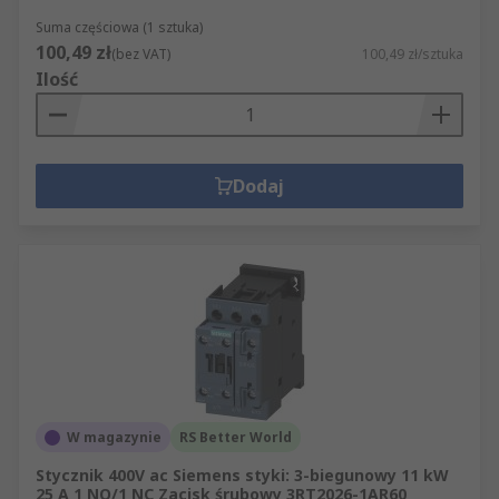
Suma częściowa (1 sztuka)
100,49 zł
(bez VAT)
100,49 zł/sztuka
Ilość
Dodaj
W magazynie
RS Better World
Stycznik 400V ac Siemens styki: 3-biegunowy 11 kW
25 A 1 NO/1 NC Zacisk śrubowy 3RT2026-1AR60