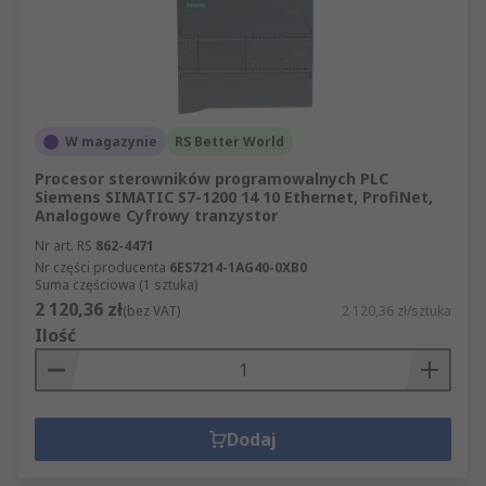
W magazynie
RS Better World
Procesor sterowników programowalnych PLC
Siemens SIMATIC S7-1200 14 10 Ethernet, ProfiNet,
Analogowe Cyfrowy tranzystor
Nr art. RS
862-4471
Nr części producenta
6ES7214-1AG40-0XB0
Suma częściowa (1 sztuka)
2 120,36 zł
(bez VAT)
2 120,36 zł/sztuka
Ilość
Dodaj