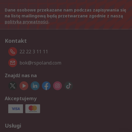
Dane osobowe przekazane nam podczas zapisywania się
na listę mailingową będą przetwarzane zgodnie z naszą
polityką prywatności
.
Kontakt
22 22 3 11 11
bok@rspoland.com
Znajdź nas na
Akceptujemy
Usługi