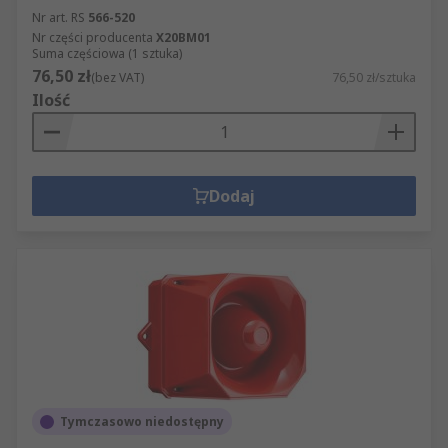
Nr art. RS
566-520
Nr części producenta
X20BM01
Suma częściowa (1 sztuka)
76,50 zł
(bez VAT)
76,50 zł/sztuka
Ilość
Dodaj
Tymczasowo niedostępny