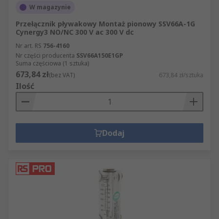
W magazynie
Przełącznik pływakowy Montaż pionowy SSV66A-1G
Cynergy3 NO/NC 300 V ac 300 V dc
Nr art. RS
756-4160
Nr części producenta
SSV66A150E1GP
Suma częściowa (1 sztuka)
673,84 zł
(bez VAT)
673,84 zł/sztuka
Ilość
Dodaj