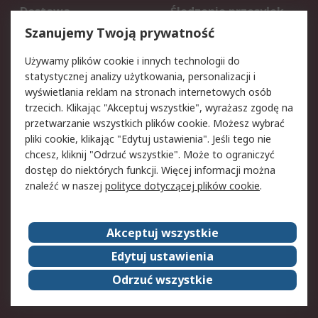
Dostawa
Śledzenie przesyłek
Reklamacje i zwroty
Rejestracja
Szanujemy Twoją prywatność
Pomoc
Używamy plików cookie i innych technologii do
statystycznej analizy użytkowania, personalizacji i
Aspekty prawne
wyświetlania reklam na stronach internetowych osób
trzecich. Klikając "Akceptuj wszystkie", wyrażasz zgodę na
Bezpieczeństwo e-
Polityka dotycząca
przetwarzanie wszystkich plików cookie. Możesz wybrać
maila
plików cookie
pliki cookie, klikając "Edytuj ustawienia". Jeśli tego nie
Polityka prywatności
Użytkowanie witryny
chcesz, kliknij "Odrzuć wszystkie". Może to ograniczyć
Zastrzeżenia prawne
Warunki Sprzedaży
dostęp do niektórych funkcji. Więcej informacji można
znaleźć w naszej
polityce dotyczącej plików cookie
.
O firmie RS
Akceptuj wszystkie
Grupa RS
Kontakt
O firmie RS
RS na świecie
Edytuj ustawienia
Kariera
Nagrody dla RS
Odrzuć wszystkie
ESG