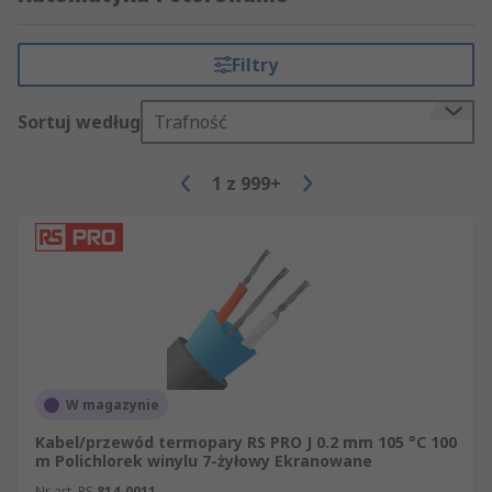
Filtry
Sortuj według
Trafność
1
z
999+
W magazynie
Kabel/przewód termopary RS PRO J 0.2 mm 105 °C 100
m Polichlorek winylu 7-żyłowy Ekranowane
Nr art. RS
814-0011