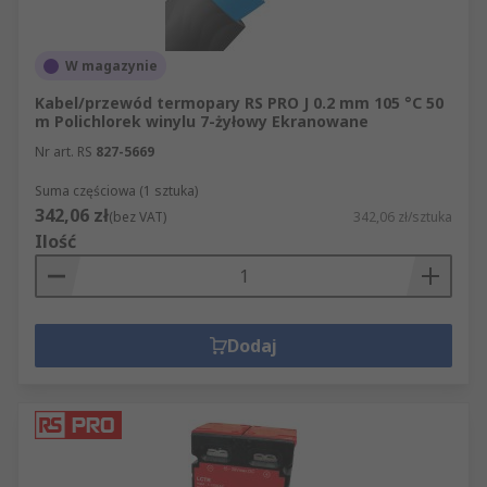
W magazynie
Kabel/przewód termopary RS PRO J 0.2 mm 105 °C 50
m Polichlorek winylu 7-żyłowy Ekranowane
Nr art. RS
827-5669
Suma częściowa (1 sztuka)
342,06 zł
(bez VAT)
342,06 zł/sztuka
Ilość
Dodaj