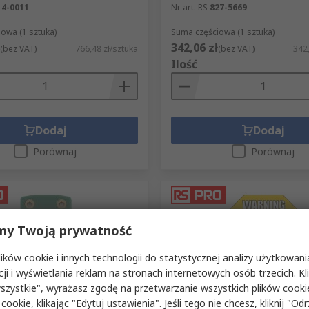
14-0011
Nr art. RS
827-5669
owa (1 sztuka)
Suma częściowa (1 sztuka)
342,06 zł
(bez VAT)
766,48 zł/sztuka
(bez VAT)
342,
Ilość
Dodaj
Dodaj
Porównaj
Porównaj
my Twoją prywatność
ków cookie i innych technologii do statystycznej analizy użytkowani
cji i wyświetlania reklam na stronach internetowych osób trzecich. Kl
szystkie", wyrażasz zgodę na przetwarzanie wszystkich plików cook
azynie
W magazynie
 cookie, klikając "Edytuj ustawienia". Jeśli tego nie chcesz, kliknij "Od