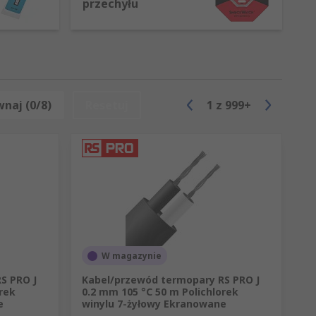
przechyłu
naj (0/8)
Resetuj
1
z
999+
W magazynie
S PRO J
Kabel/przewód termopary RS PRO J
rek
0.2 mm 105 °C 50 m Polichlorek
e
winylu 7-żyłowy Ekranowane