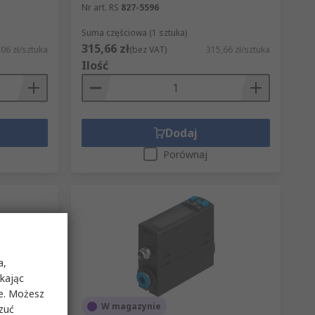
Nr art. RS
827-5596
Suma częściowa (1 sztuka)
315,66 zł
06 zł/sztuka
(bez VAT)
315,66 zł/sztuka
Ilość
Dodaj
Porównaj
a,
ikając
ie. Możesz
W magazynie
rzuć