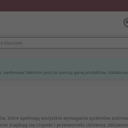
óc zaoferować klientom jeszcze szerszą gamę produktów, zlokalizowan
w, które spełniają wszystkie wymagania systemów automat
cie znajdują się czujniki i przetworniki ciśnienia, zbliżeni