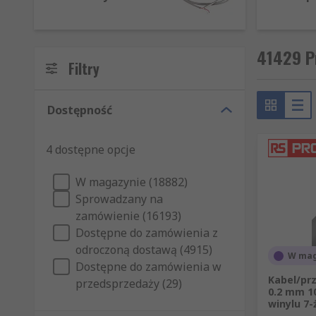
korygowania problemów, aby poprawić wydajność.
41429 Pr
Filtry
Dostępność
4 dostępne opcje
W magazynie (18882)
Sprowadzany na
zamówienie (16193)
Dostępne do zamówienia z
odroczoną dostawą (4915)
W mag
Dostępne do zamówienia w
Kabel/pr
przedsprzedaży (29)
0.2 mm 10
winylu 7