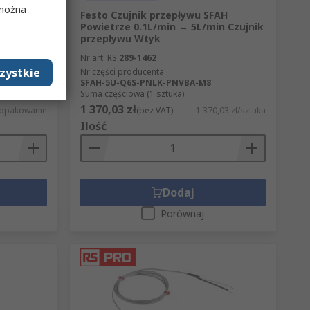
 można
paczce
Festo Czujnik przepływu SFAH
Powietrze 0.1L/min → 5L/min Czujnik
przepływu Wtyk
Nr art. RS
289-1462
zystkie
Nr części producenta
SFAH-5U-Q6S-PNLK-PNVBA-M8
0 sztuk/i)
Suma częściowa (1 sztuka)
1 370,03 zł
/opakowanie
(bez VAT)
1 370,03 zł/sztuka
Ilość
Dodaj
Porównaj