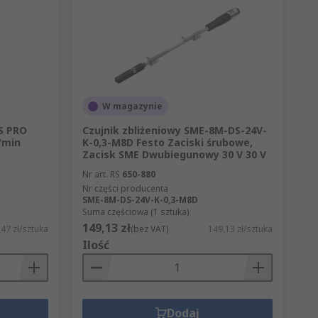
W magazynie
S PRO
Czujnik zbliżeniowy SME-8M-DS-24V-
/min
K-0,3-M8D Festo Zaciski śrubowe,
Zacisk SME Dwubiegunowy 30 V 30 V
Nr art. RS
650-880
Nr części producenta
SME-8M-DS-24V-K-0,3-M8D
Suma częściowa (1 sztuka)
149,13 zł
47 zł/sztuka
(bez VAT)
149,13 zł/sztuka
Ilość
Dodaj