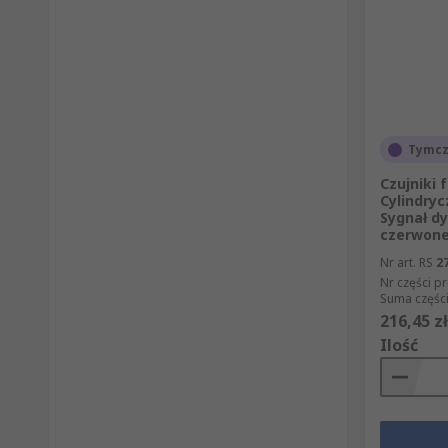
Tymcz
Czujniki 
Cylindry
Sygnał dy
czerwon
Nr art. RS
2
Nr części p
Suma części
216,45 zł
Ilość