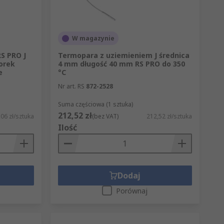
W magazynie
S PRO J
Termopara z uziemieniem J średnica
lorek
4 mm długość 40 mm RS PRO do 350
e
°C
Nr art. RS
872-2528
Suma częściowa (1 sztuka)
212,52 zł
06 zł/sztuka
(bez VAT)
212,52 zł/sztuka
Ilość
Dodaj
Porównaj