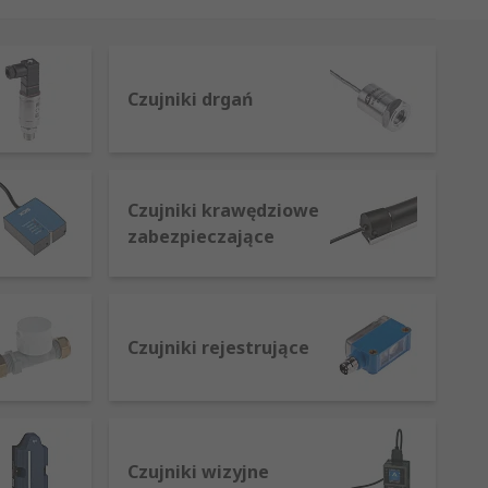
Czujniki drgań
ł wyjściowy. Oto kilka przykładów typów
Czujniki krawędziowe
zabezpieczające
Czujniki rejestrujące
i energia elektryczna jest zamieniana
Czujniki wizyjne