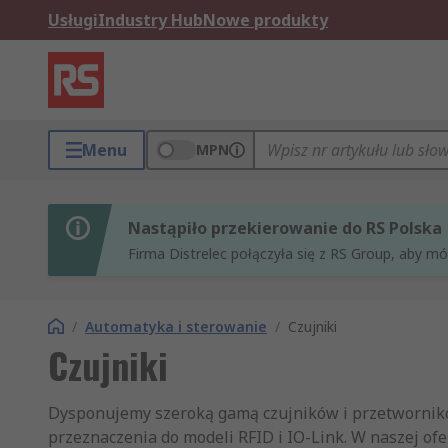
Usługi
Industry Hub
Nowe produkty
Menu
MPN
Nastąpiło przekierowanie do RS Polska
Firma Distrelec połączyła się z RS Group, aby m
/
Automatyka i sterowanie
/
Czujniki
Czujniki
Dysponujemy szeroką gamą czujników i przetwornikó
przeznaczenia do modeli RFID i IO-Link. W naszej ofer