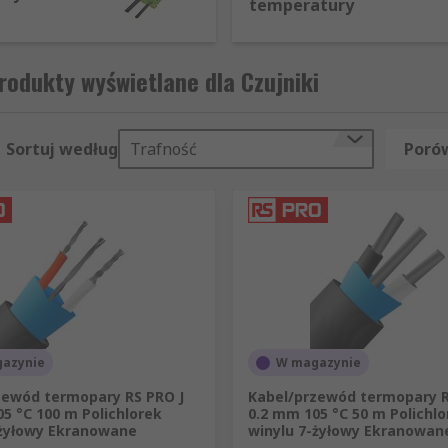
temperatury
odukty wyświetlane dla Czujniki
Sortuj według
Trafność
Porów
azynie
W magazynie
zewód termopary RS PRO J
Kabel/przewód termopary R
5 °C 100 m Polichlorek
0.2 mm 105 °C 50 m Polichlo
-żyłowy Ekranowane
winylu 7-żyłowy Ekranowan