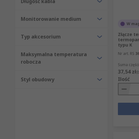
Długość kabla
Monitorowanie medium
W mag
Złącze t
Typ akcesorium
termopar
typu K
Maksymalna temperatura
Nr art. RS
3
robocza
Suma części
37,54 zł
(
Ilość
Styl obudowy