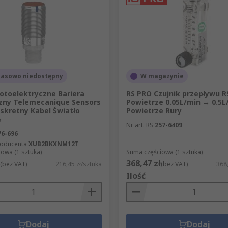
asowo niedostępny
W magazynie
fotoelektryczne Bariera
RS PRO Czujnik przepływu R
czny Telemecanique Sensors
Powietrze 0.05L/min → 0.5L
skretny Kabel Światło
Powietrze Rury
e
Nr art. RS
257-6409
76-696
roducenta
XUB2BKXNM12T
owa (1 sztuka)
Suma częściowa (1 sztuka)
368,47 zł
(bez VAT)
216,45 zł/sztuka
(bez VAT)
368,
Ilość
Dodaj
Dodaj