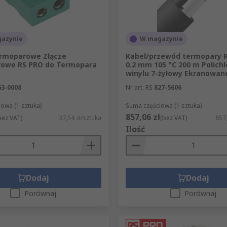
azynie
W magazynie
ermoparowe Złącze
Kabel/przewód termopary R
owe RS PRO do Termopara
0.2 mm 105 °C 200 m Polich
winylu 7-żyłowy Ekranowan
63-0008
Nr art. RS
827-5606
owa (1 sztuka)
Suma częściowa (1 sztuka)
857,06 zł
bez VAT)
37,54 zł/sztuka
(bez VAT)
857,
Ilość
Dodaj
Dodaj
Porównaj
Porównaj