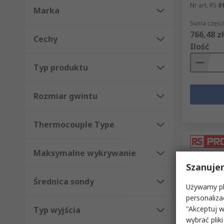
Nr art. RS
8
Marka
Suma części
766,48 zł
Cechy
Ilość
Typ produktu
Rozmiar gwintu
Thermocouple Type
Maksymalne wykrywanie
Szanuje
Średnica sondy
Używamy pli
personaliza
"Akceptuj w
Typ wyjścia
W mag
wybrać pliki