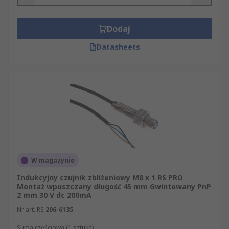
podłączenia,
styl obudowy, rozmiar gwintu, typ montażu i
Dodaj
materiał obudowy,
Datasheets
klasa IP, temperatura pracy, ekranowanie
oraz normy i zatwierdzenia.
Przed montażem należy sprawdzić kartę
katalogową czujnika, wymagany odstęp od innych
elementów, zalecenia dotyczące ekranowania
oraz kompatybilność wyjścia z wejściem
sterownika PLC lub modułu I/O. Czujniki o
podobnym zasięgu nie muszą być zamienne,
ponieważ mogą różnić się technologią detekcji,
W magazynie
częstotliwością przełączania, strefą martwą,
Indukcyjny czujnik zbliżeniowy M8 x 1 RS PRO
odpornością środowiskową i sposobem
Montaż wpuszczany długość 45 mm Gwintowany PnP
2 mm 30 V dc 200mA
podłączenia.
Nr art. RS
206-6135
Oferta RS
Suma częściowa (1 sztuka)