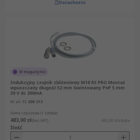
napięcie i dopuszczalne warunki środowiskowe.
Datasheets
Na co zwrócić uwagę przy wyborze
czujników zbliżeniowych?
technologia czujnika: indukcyjna,
pojemnościowa, ultradźwiękowa,
magnetyczna lub inna,
zakres wykrywania i maksymalne
W magazynie
wykrywanie dla danego obiektu,
Indukcyjny czujnik zbliżeniowy M18 RS PRO Montaż
typ wyjścia, np. PNP, NPN, analogowe albo
wpuszczany długość 52 mm Gwintowany PnP 5 mm
2-żyłowe,
30 V dc 200mA
funkcja wyjścia i typ wyjścia
Nr art. RS
208-213
przełączającego,
Suma częściowa (1 sztuka)
napięcie zasilania, prąd przełączania i
483,00 zł
(bez VAT)
483,00 zł/sztuka
częstotliwość przełączania,
Ilość
typ złącza, długość kabla i sposób