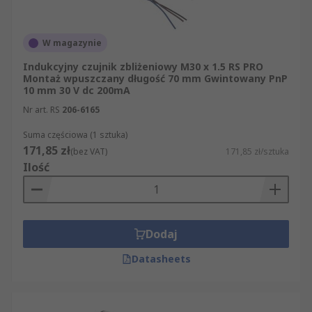
automatyka produkcyjna, utrzymanie ruchu
i modernizacja układów sterowania.
W magazynie
W aplikacjach, w których obiekt ma być
Indukcyjny czujnik zbliżeniowy M30 x 1.5 RS PRO
Montaż wpuszczany długość 70 mm Gwintowany PnP
wykrywany optycznie, warto porównać również
10 mm 30 V dc 200mA
czujniki fotoelektryczne
. Do integracji z
Nr art. RS
206-6165
maszyną lub sterownikiem PLC przydatne mogą
być produkty z kategorii podłączanie czujników.
Suma częściowa (1 sztuka)
Przy montażu i regulacji stanowiska sprawdź
171,85 zł
(bez VAT)
171,85 zł/sztuka
także
akcesoria do czujników
, takie jak uchwyty,
Ilość
elementy mocujące i osprzęt instalacyjny.
Rodzaje czujników zbliżeniowych
Dodaj
Czujniki indukcyjne są przeznaczone głównie do
Datasheets
wykrywania obiektów metalowych. Występują w
obudowach gwintowanych, cylindrycznych i
blokowych, często z montażem wpuszczanym lub