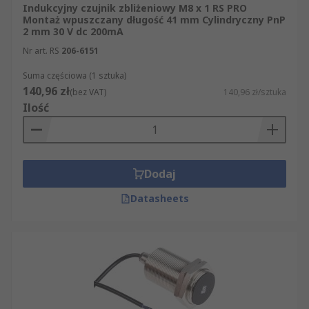
Indukcyjny czujnik zbliżeniowy M8 x 1 RS PRO
Montaż wpuszczany długość 41 mm Cylindryczny PnP
Zastosowania czujników zbliżeniowych
2 mm 30 V dc 200mA
Nr art. RS
206-6151
Czujniki zbliżeniowe wykorzystuje się wszędzie
tam, gdzie położenie elementu ma być
Suma częściowa (1 sztuka)
140,96 zł
wykrywane bez styku mechanicznego. Dzięki
(bez VAT)
140,96 zł/sztuka
Ilość
temu sprawdzają się przy dużej liczbie cykli,
ograniczonej przestrzeni montażowej i pracy w
zautomatyzowanych procesach.
wykrywanie obecności detali na
Dodaj
przenośnikach i liniach montażowych,
Datasheets
kontrola położenia elementów maszyn,
osłon, suwaków i uchwytów,
sygnalizacja krańcowych pozycji siłowników
i mechanizmów,
detekcja części metalowych w obrabiarkach,
robotyce i pakowaniu,