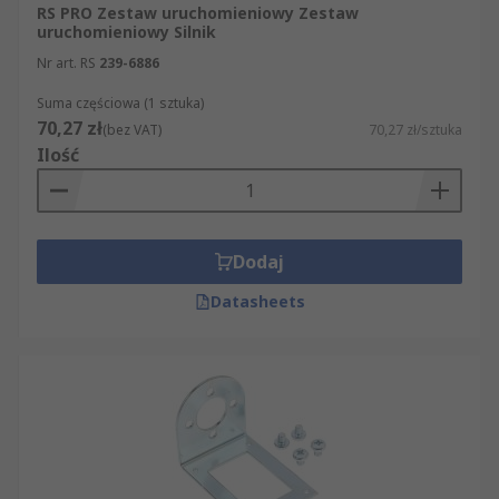
bezpieczeństwa są wymagane przy filtrach
RS PRO Zestaw uruchomieniowy Zestaw
uruchomieniowy Silnik
EMI w celu zmniejszenia ryzyka pożaru i
porażenia prądem.
Nr art. RS
239-6886
Suma częściowa (1 sztuka)
Zastosowania
70,27 zł
(bez VAT)
70,27 zł/sztuka
Ilość
Elektroniczne instrumenty muzyczne
Płyty główne
Koncentratory USB
Dodaj
Drukarki
Datasheets
Sprzęt do komunikacji audio i video