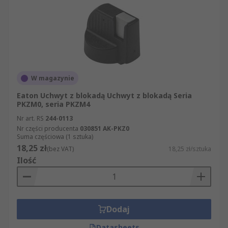
W magazynie
Eaton Uchwyt z blokadą Uchwyt z blokadą Seria
PKZM0, seria PKZM4
Nr art. RS
244-0113
Nr części producenta
030851 AK-PKZ0
Suma częściowa (1 sztuka)
18,25 zł
(bez VAT)
18,25 zł/sztuka
Ilość
Dodaj
Datasheets