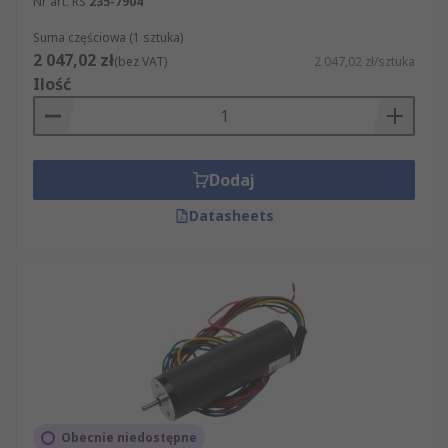
Nr art. RS
235-7904
Suma częściowa (1 sztuka)
2 047,02 zł
(bez VAT)
2 047,02 zł/sztuka
Ilość
Dodaj
Datasheets
Obecnie niedostępne