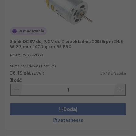
W magazynie
Silnik DC 3V dc, 7.2 V dc Z przekładnią 22356rpm 24.6
W 2.3 mm 107.3 g.cm RS PRO
Nr art. RS
238-9721
Suma częściowa (1 sztuka)
36,19 zł
(bez VAT)
36,19 zł/sztuka
Ilość
Dodaj
Datasheets