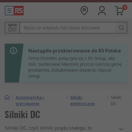
0
MPN
Nastąpiło przekierowanie do RS Polska
Firma Distrelec połączyła się z RS Group, aby
móc zaoferować klientom jeszcze szerszą gamę
produktów, zlokalizowane wsparcie i lepsze
usługi.
/
Automatyka i
/
Silniki
/
Silniki
sterowanie
elektryczne
DC
Silniki DC
Silniki DC, czyli silniki prądu stałego, to