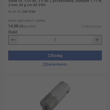
Silnik DC 1.5V dc, 3 V dc Z przekładnią 7800rpm 1.71 W
2 mm 20 g.cm RS PRO
Nr art. RS
238-9709
Suma częściowa (1 sztuka)
14,98 zł
(bez VAT)
14,98 zł/sztuka
Ilość
Dodaj
Datasheets