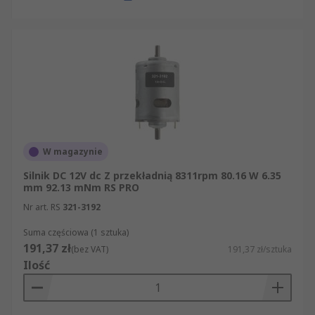
parametrów ułatwia porównanie modeli pod
kątem napięcia zasilania, mocy znamionowej,
prędkości wyjściowej, momentu obrotowego i
przełożenia.
Jeśli szukasz napędu do projektu OEM,
modernizacji maszyny albo budowy nowego
układu sterowania, sprawdź ofertę RS i wybierz
silnik DC dopasowany do wymagań technicznych
Twojej aplikacji.
W magazynie
Silnik DC 12V dc Z przekładnią 8311rpm 80.16 W 6.35
mm 92.13 mNm RS PRO
Nr art. RS
321-3192
Suma częściowa (1 sztuka)
191,37 zł
(bez VAT)
191,37 zł/sztuka
Ilość