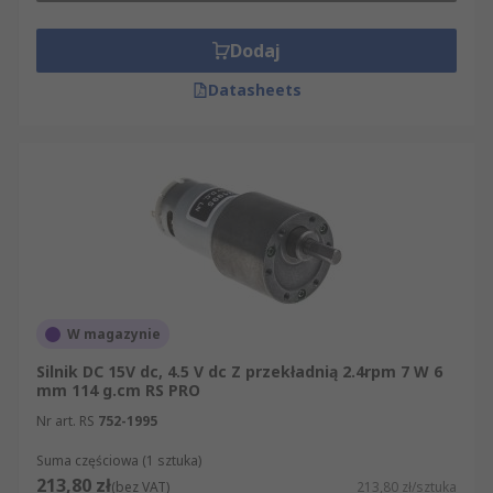
Dodaj
Datasheets
W magazynie
Silnik DC 15V dc, 4.5 V dc Z przekładnią 2.4rpm 7 W 6
mm 114 g.cm RS PRO
Nr art. RS
752-1995
Suma częściowa (1 sztuka)
213,80 zł
(bez VAT)
213,80 zł/sztuka