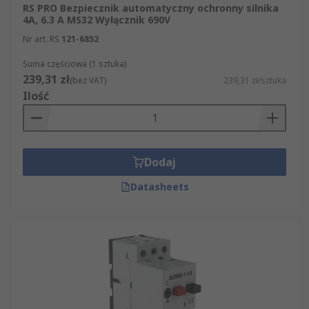
RS PRO Bezpiecznik automatyczny ochronny silnika
asynchronicznych. Może być również stosowana
4A, 6.3 A MS32 Wyłącznik 690V
do wyłączników automatycznych (urządzeń
Nr art. RS
121-6852
służących do zatrzymywania prądu elektrycznego
jako środek bezpieczeństwa) oraz silników w
Suma częściowa (1 sztuka)
różnych zastosowaniach napędowych takich jak
239,31 zł
(bez VAT)
239,31 zł/sztuka
napędy silnikowe pomp, wentylatorów,
Ilość
sprężarek, młynów i kruszarek.
Dodaj
Datasheets