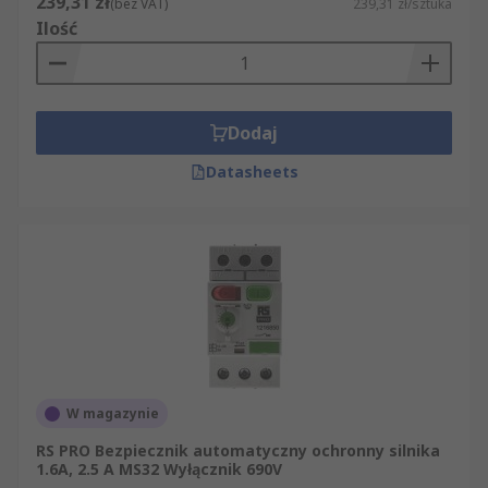
239,31 zł
(bez VAT)
239,31 zł/sztuka
Ilość
Dodaj
Datasheets
W magazynie
RS PRO Bezpiecznik automatyczny ochronny silnika
1.6A, 2.5 A MS32 Wyłącznik 690V