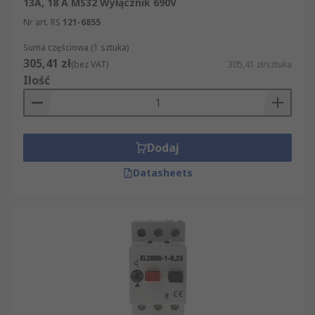
13A, 18 A MS32 Wyłącznik 690V
Nr art. RS
121-6855
Suma częściowa (1 sztuka)
305,41 zł
(bez VAT)
305,41 zł/sztuka
Ilość
Dodaj
Datasheets