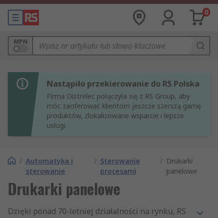
0
MPN
Nastąpiło przekierowanie do RS Polska
Firma Distrelec połączyła się z RS Group, aby
móc zaoferować klientom jeszcze szerszą gamę
produktów, zlokalizowane wsparcie i lepsze
usługi.
/
Automatyka i
/
Sterowanie
/
Drukarki
sterowanie
procesami
panelowe
Drukarki panelowe
Dzięki ponad 70-letniej działalności na rynku, RS