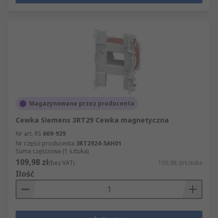
Klasyfikacje te są wyrażone jako numery AC, od
AC-1 do AC-4. Stosowane są również inne systemy
klasyfikacji.Zastosowanie styczników obejmuje
silniki rozruchowe, zapewnianie sterowania
piecami, sterowanie prędkością bardzo dużych
silników i inne aplikacje na dużą skalę
Magazynowane przez producenta
Cewka Siemens 3RT29 Cewka magnetyczna
Nr art. RS
669-929
Nr części producenta
3RT2924-5AH01
Suma częściowa (1 sztuka)
109,98 zł
(bez VAT)
109,98 zł/sztuka
Ilość