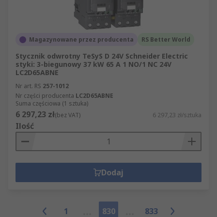
Magazynowane przez producenta
RS Better World
Stycznik odwrotny TeSyS D 24V Schneider Electric
styki: 3-biegunowy 37 kW 65 A 1 NO/1 NC 24V
LC2D65ABNE
Nr art. RS
257-1012
Nr części producenta
LC2D65ABNE
Suma częściowa (1 sztuka)
6 297,23 zł
(bez VAT)
6 297,23 zł/sztuka
Ilość
Dodaj
1
830
833