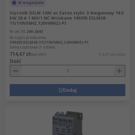
W magazynie
Stycznik DILM 120V ac Eaton styki: 3-biegunowy 18.5
kW 38 A 1 NO/1 NC Wciskane 199295 DILM38-
11(110V50HZ,120V60HZ)-PI
Nr art. RS
240-2843
Nr części producenta
199295 DILM38-11(110V50HZ,120V60HZ)-PI
Suma częściowa (1 sztuka)
714,67 zł
(bez VAT)
714,67 zł/sztuka
Ilość
Dodaj