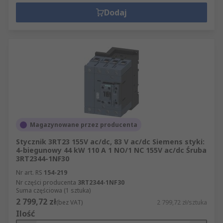
Dodaj
Magazynowane przez producenta
Stycznik 3RT23 155V ac/dc, 83 V ac/dc Siemens styki:
4-biegunowy 44 kW 110 A 1 NO/1 NC 155V ac/dc Śruba
3RT2344-1NF30
Nr art. RS
154-219
Nr części producenta
3RT2344-1NF30
Suma częściowa (1 sztuka)
2 799,72 zł
(bez VAT)
2 799,72 zł/sztuka
Ilość