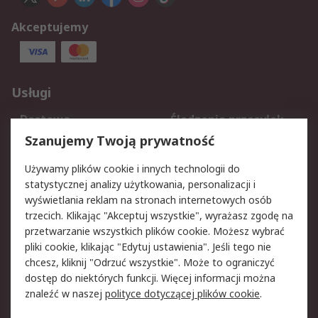
Akceptujemy
Usługi
Dostawa
Śledzenie przesyłek
Reklamacje i zwroty
Rejestracja
Szanujemy Twoją prywatność
Pomoc
Używamy plików cookie i innych technologii do
statystycznej analizy użytkowania, personalizacji i
Aspekty prawne
wyświetlania reklam na stronach internetowych osób
trzecich. Klikając "Akceptuj wszystkie", wyrażasz zgodę na
Bezpieczeństwo e-
Polityka dotycząca
przetwarzanie wszystkich plików cookie. Możesz wybrać
maila
plików cookie
pliki cookie, klikając "Edytuj ustawienia". Jeśli tego nie
Polityka prywatności
Użytkowanie witryny
chcesz, kliknij "Odrzuć wszystkie". Może to ograniczyć
Zastrzeżenia prawne
Warunki Sprzedaży
dostęp do niektórych funkcji. Więcej informacji można
znaleźć w naszej
polityce dotyczącej plików cookie
.
O firmie RS