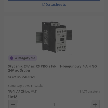
Datasheets
W magazynie
Stycznik 24V ac RS PRO styki: 1-biegunowy 4 A 4 NO
24V ac Śruba
Nr art. RS
250-8869
Suma częściowa (1 sztuka)
184,77 zł
(bez VAT)
184,77 zł/sztuka
Ilość