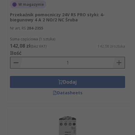
skalę, są one przełącznikami, które mogą być
W magazynie
sterowane zdalnie, są one zaprojektowane
Przekaźnik pomocniczy 24V RS PRO styki: 4-
specjalnie do przełączania dużej ilości energii
biegunowy 4 A 2 NO/2 NC Śruba
elektrycznej przez styki. Jeśli urządzenie jest w
Nr art. RS
284-2355
stanie przełączyć prąd o natężeniu większym niż
Suma częściowa (1 sztuka)
15 A, to jest ono stycznikiem. Urządzenia te są
142,08 zł
(bez VAT)
142,08 zł/sztuka
również wyposażone w cewki o wysokim
Ilość
napięciu, co jest rzadkością w przypadku
przekaźników.
Dodaj
Datasheets