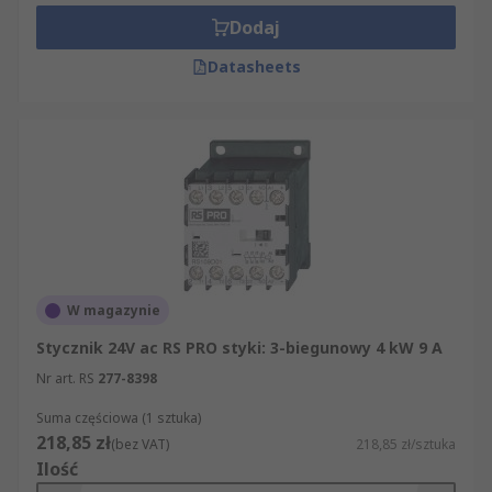
Dodaj
Datasheets
W magazynie
Stycznik 24V ac RS PRO styki: 3-biegunowy 4 kW 9 A
Nr art. RS
277-8398
Suma częściowa (1 sztuka)
218,85 zł
(bez VAT)
218,85 zł/sztuka
Ilość