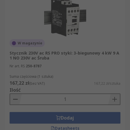
W magazynie
Stycznik 230V ac RS PRO styki: 3-biegunowy 4 kW 9 A
1 NO 230V ac Śruba
Nr art. RS
250-8787
Suma częściowa (1 sztuka)
167,22 zł
(bez VAT)
167,22 zł/sztuka
Ilość
Dodaj
Datasheets