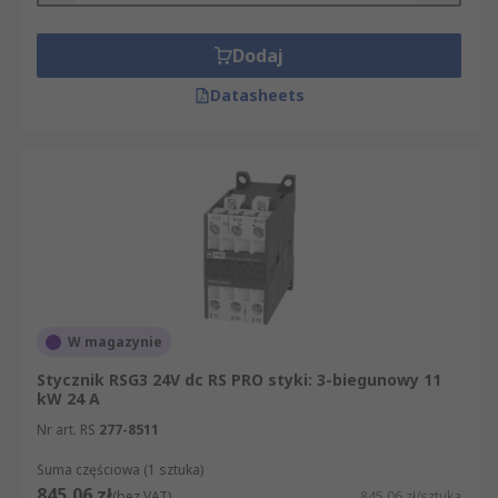
Dodaj
Datasheets
W magazynie
Stycznik RSG3 24V dc RS PRO styki: 3-biegunowy 11
kW 24 A
Nr art. RS
277-8511
Suma częściowa (1 sztuka)
845,06 zł
(bez VAT)
845,06 zł/sztuka