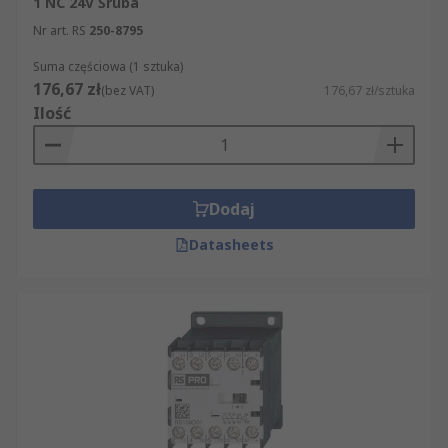
1 NC 24V Śruba
Nr art. RS
250-8795
Suma częściowa (1 sztuka)
176,67 zł
(bez VAT)
176,67 zł/sztuka
Ilość
Dodaj
Datasheets