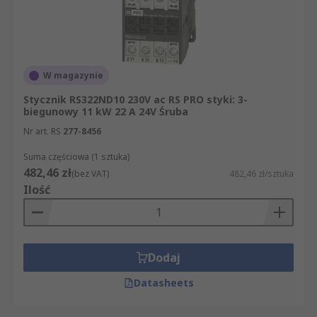
W magazynie
Stycznik RS322ND10 230V ac RS PRO styki: 3-
biegunowy 11 kW 22 A 24V Śruba
Nr art. RS
277-8456
Suma częściowa (1 sztuka)
482,46 zł
(bez VAT)
482,46 zł/sztuka
Ilość
Dodaj
Datasheets