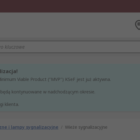
izacja!
Minimum Viable Product ("MVP") KSeF jest już aktywna.
ne będą kontynuowane w nadchodzącym okresie.
i klienta.
zne i lampy sygnalizacyjne
/
Wieże sygnalizacyjne