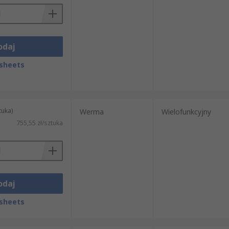
odaj
sheets
tuka)
Werma
Wielofunkcyjny
755,55 zł/sztuka
odaj
sheets