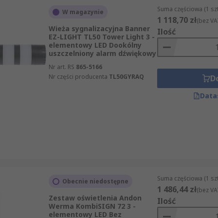
Suma częściowa (1 sz
W magazynie
1 118,70 zł
(bez VA
Wieża sygnalizacyjna Banner
Ilość
EZ-LIGHT TL50 Tower Light 3 -
elementowy LED Dookólny
uszczelniony alarm dźwiękowy
Nr art. RS
865-5166
Nr części producenta
TL50GYRAQ
D
Data
Suma częściowa (1 sz
Obecnie niedostępne
1 486,44 zł
(bez VA
Zestaw oświetlenia Andon
Ilość
Werma KombiSIGN 72 3 -
elementowy LED Bez