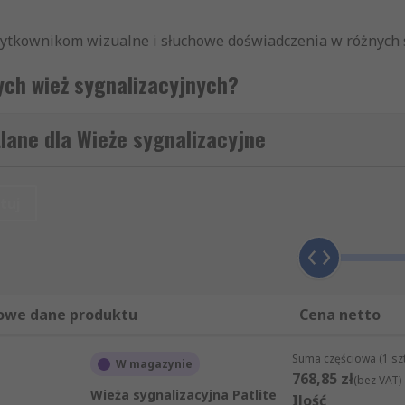
użytkownikom wizualne i słuchowe doświadczenia w różnych s
ych wież sygnalizacyjnych?
ajczęściej używane w środowisku przemysłowym. wskazując,
lane dla Wieże sygnalizacyjne
szyny, brak materiału, wezwać personel techniczny i awaria
.
tuj
 sygnalizacyjnych obejmuje warianty wież obrotowych z je
więkowe. Ten zakres wstępnie skonfigurowanych wież obroto
owe dane produktu
Cena netto
Suma częściowa (1 sz
W magazynie
768,85 zł
(bez VAT)
Wieża sygnalizacyjna Patlite
Ilość