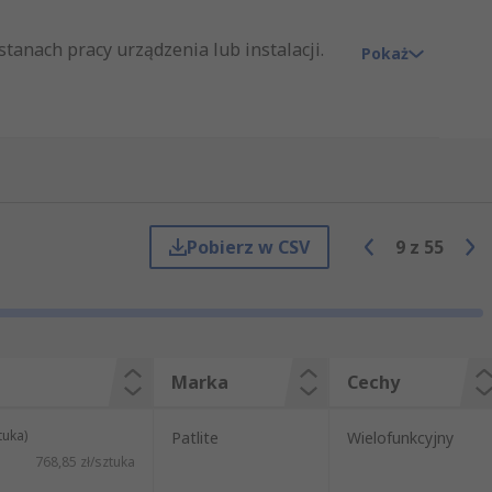
tanach pracy urządzenia lub instalacji.
Pokaż
 co w danym momencie dzieje się z
 sygnalizacji. Następuje to poprzez
Pobierz w CSV
9
z
55
dnym lub wieloma światłami, różne kolory
wych obejmuje również wieże, które dają
Marka
Cechy
tuka)
Patlite
Wielofunkcyjny
768,85 zł/sztuka