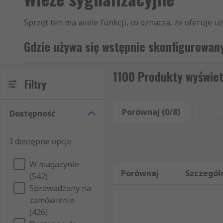
Sprzęt ten ma wiele funkcji, co oznacza, że oferuje 
Gdzie używa się wstępnie skonfigurowan
Wstępnie skonfigurowane wieże sygnalizacyjne są n
1100 Produkty wyświet
maszyną. Na przykład: uruchomienie i zatrzymanie ma
Filtry
miganie, miganie danego koloru lub alarm dźwiękowy
Porównaj (0/8)
Rese
Dostępność
Nasza bogata oferta wstępnie skonfigurowanych wież
soczewek, różne typy żarówek, efekty świetlne i dź
tylko sygnały wizualne.
3 dostępne opcje
W magazynie
Porównaj
Szczegół
(542)
Sprowadzany na
zamówienie
(426)