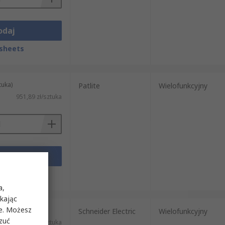
odaj
sheets
tuka)
Patlite
Wielofunkcyjny
951,89 zł/sztuka
odaj
sheets
a,
ikając
ie. Możesz
tuka)
Schneider Electric
Wielofunkcyjny
rzuć
785,50 zł/sztuka