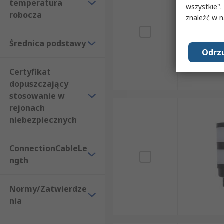
temperatura
wszystkie".
robocza
znaleźć w 
Średnica podstawy
Odrzu
Certyfikat
dopuszczający
stosowanie w
rejonach
niebezpiecznych
ConnectionCableLe
ngth
Normy/Zatwierdze
nia