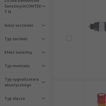
Liczba Elementów
ŚwietlnychCONTEX
T N
Kolor soczewki
Typ żarówki
Efekt świetlny
Typ montażu
Typ sygnalizatora
akustycznego
Typ złącza