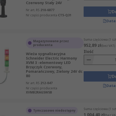
Czerwony Stały 24V
Nr art. RS
210-6877
D
Nr części producenta
CT5-Q31
Data
Suma częściowa (1 sz
Magazynowane przez
952,89 zł
producenta
(bez VAT)
Ilość
Wieża sygnalizacyjna
Schneider Electric Harmony
XVM 3 -elementowy LED
Brzęczyk Czerwony,
Pomarańczowy, Zielony 24V dc
80
D
Nr art. RS
212-047
Data
Nr części producenta
XVMB2RAGSWSB
Suma częściowa (1 sz
Tymczasowo niedostępny
1 004,40 zł
(bez VA