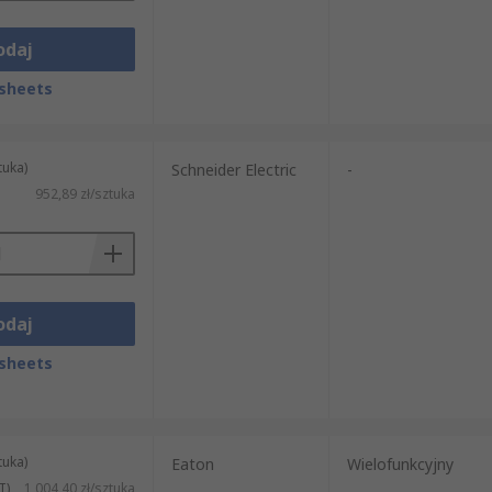
odaj
sheets
tuka)
Schneider Electric
-
952,89 zł/sztuka
odaj
sheets
tuka)
Eaton
Wielofunkcyjny
T)
1 004,40 zł/sztuka