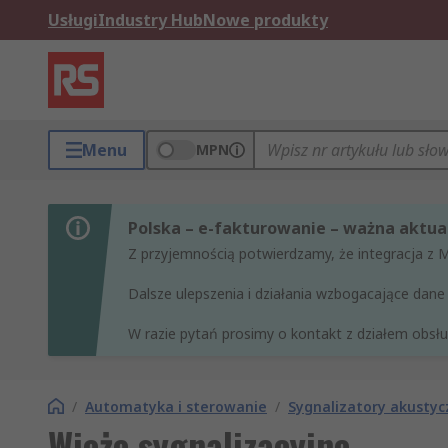
Usługi
Industry Hub
Nowe produkty
Menu
MPN
Polska – e-fakturowanie – ważna aktual
Z przyjemnością potwierdzamy, że integracja z 
Dalsze ulepszenia i działania wzbogacające da
W razie pytań prosimy o kontakt z działem obsług
/
Automatyka i sterowanie
/
Sygnalizatory akustyc
Wieże sygnalizacyjne