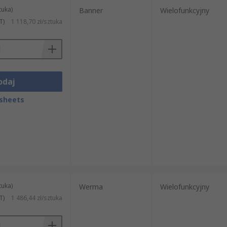
tuka)
Banner
Wielofunkcyjny
T)
1 118,70 zł/sztuka
odaj
sheets
tuka)
Werma
Wielofunkcyjny
T)
1 486,44 zł/sztuka