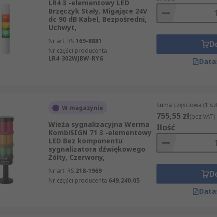
LR4 3 -elementowy LED
Brzęczyk Stały, Migające 24V
dc 90 dB Kabel, Bezpośredni,
Uchwyt,
Nr art. RS
169-8881
D
Nr części producenta
LR4-302WJBW-RYG
Data
Suma częściowa (1 sz
W magazynie
755,55 zł
(bez VAT)
Wieża sygnalizacyjna Werma
Ilość
KombiSIGN 71 3 -elementowy
LED Bez komponentu
sygnalizatora dźwiękowego
Żółty, Czerwony,
Nr art. RS
218-1969
D
Nr części producenta
649.240.05
Data