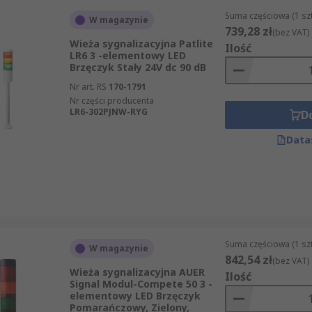
Suma częściowa (1 sz
W magazynie
739,28 zł
(bez VAT)
Wieża sygnalizacyjna Patlite
Ilość
LR6 3 -elementowy LED
Brzęczyk Stały 24V dc 90 dB
Nr art. RS
170-1791
Nr części producenta
LR6-302PJNW-RYG
D
Data
Suma częściowa (1 sz
W magazynie
842,54 zł
(bez VAT)
Wieża sygnalizacyjna AUER
Ilość
Signal Modul-Compete 50 3 -
elementowy LED Brzęczyk
Pomarańczowy, Zielony,