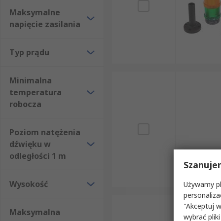
Maksymalne
napięcie zasilania
Typ prądu
Minimalna
temperatura
robocza
Poziom natężenia
dźwięku w
odległości 1 m
Szanuje
Wysokość
Używamy pli
personaliza
"Akceptuj w
Maksymalna
wybrać pliki