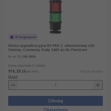
W magazynie
Wieża sygnalizacyjna RS PRO 2 -elementowy LED
Zielony, Czerwony Stały 240V ac/dc Pierścień
Nr art. RS
190-2859
Suma częściowa (1 sztuka)
916,28 zł
(bez VAT)
916,28 zł/sztuka
Ilość
Dodaj
Datasheets