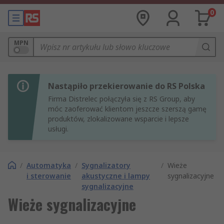
0
MPN
Nastąpiło przekierowanie do RS Polska
Firma Distrelec połączyła się z RS Group, aby
móc zaoferować klientom jeszcze szerszą gamę
produktów, zlokalizowane wsparcie i lepsze
usługi.
/
Automatyka
/
Sygnalizatory
/
Wieże
i sterowanie
akustyczne i lampy
sygnalizacyjne
sygnalizacyjne
Wieże sygnalizacyjne