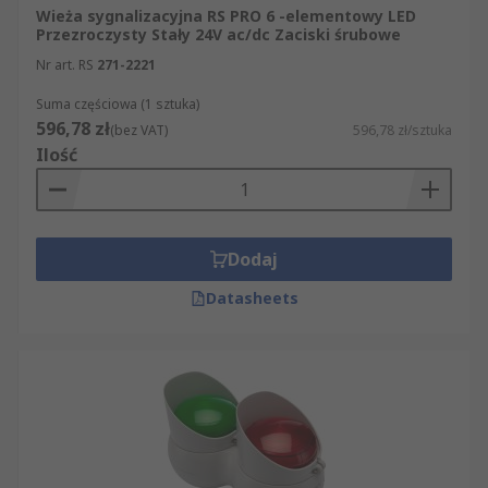
Wieża sygnalizacyjna RS PRO 6 -elementowy LED
Przezroczysty Stały 24V ac/dc Zaciski śrubowe
Nr art. RS
271-2221
Suma częściowa (1 sztuka)
596,78 zł
(bez VAT)
596,78 zł/sztuka
Ilość
Dodaj
Datasheets