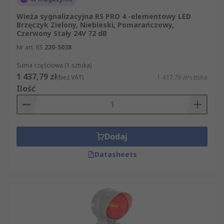
Nasza bogata oferta wstępnie skonfigurowanych
wież sygnalizacyjnych obejmuje warianty wież
Wieża sygnalizacyjna RS PRO 4 -elementowy LED
obrotowych z jednym lub wieloma światłami,
Brzęczyk Zielony, Niebieski, Pomarańczowy,
Czerwony Stały 24V 72 dB
różne kolory soczewek, różne typy żarówek,
Nr art. RS
220-5038
efekty świetlne i dźwiękowe. Ten zakres
wstępnie skonfigurowanych wież obrotowych
Suma częściowa (1 sztuka)
obejmuje również wieże, które dają tylko sygnały
1 437,79 zł
(bez VAT)
1 437,79 zł/sztuka
wizualne.
Ilość
Dodaj
Datasheets