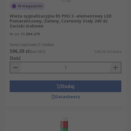
W magazynie
Wieża sygnalizacyjna RS PRO 3 -elementowy LED
Pomarańczowy, Zielony, Czerwony Stały 24V dc
Zaciski śrubowe
Nr art. RS
694-279
Suma częściowa (1 sztuka)
596,39 zł
(bez VAT)
596,39 zł/sztuka
Ilość
Dodaj
Datasheets