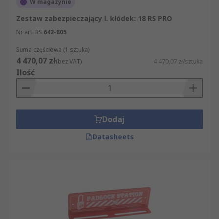
W magazynie
Zestaw zabezpieczający l. kłódek: 18 RS PRO
Nr art. RS
642-805
Suma częściowa (1 sztuka)
4 470,07 zł
(bez VAT)
4 470,07 zł/sztuka
Ilość
Dodaj
Datasheets