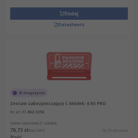
Dodaj
Datasheets
W magazynie
Zestaw zabezpieczający l. kłódek: 6 RS PRO
Nr art. RS
862-5256
Suma częściowa (1 sztuka)
76,73 zł
(bez VAT)
76,73 zł/sztuka
Ilość