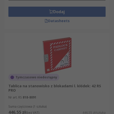
Dodaj
Datasheets
Tymczasowo niedostępny
Tablica na stanowisko z blokadami l. kłódek: 42 RS
PRO
Nr art. RS
818-8091
Suma częściowa (1 sztuka)
446,55 zł
(bez VAT)
446,55 zł/sztuka