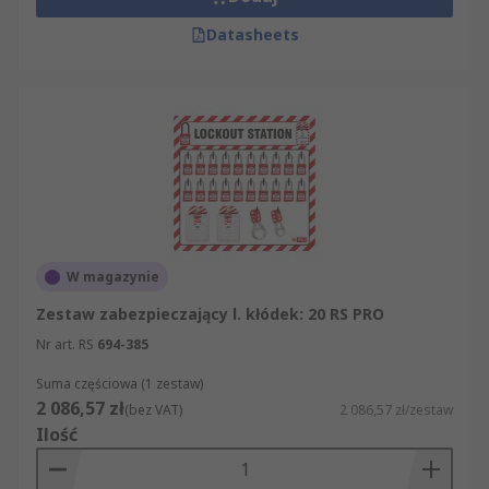
Datasheets
W magazynie
Zestaw zabezpieczający l. kłódek: 20 RS PRO
Nr art. RS
694-385
Suma częściowa (1 zestaw)
2 086,57 zł
(bez VAT)
2 086,57 zł/zestaw
Ilość