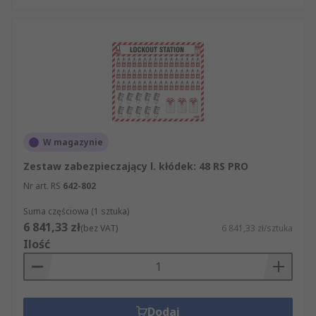
W magazynie
Zestaw zabezpieczający l. kłódek: 48 RS PRO
Nr art. RS
642-802
Suma częściowa (1 sztuka)
6 841,33 zł
(bez VAT)
6 841,33 zł/sztuka
Ilość
Dodaj