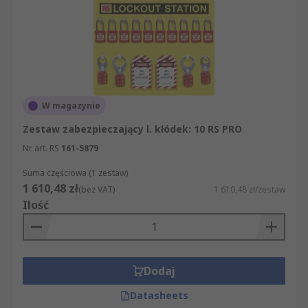
W magazynie
Zestaw zabezpieczający l. kłódek: 10 RS PRO
Nr art. RS
161-5879
Suma częściowa (1 zestaw)
1 610,48 zł
(bez VAT)
1 610,48 zł/zestaw
Ilość
Dodaj
Datasheets