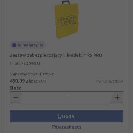
oferty. Oferujemy wyłącznie artykuły, które
pomyślnie przeszły rygorystyczne testy
bezpieczeństwa. Mogą więc Państwo spokojnie
robić zakupy, wiedząc, że naszym celem jest
zapewnienie Państwu najwyższej klasy
produktów i usług.
W magazynie
Zestaw zabezpieczający l. kłódek: 1 RS PRO
Nr art. RS
204-532
Suma częściowa (1 sztuka)
490,09 zł
(bez VAT)
490,09 zł/sztuka
Ilość
Dodaj
Datasheets