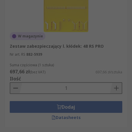
W magazynie
Zestaw zabezpieczający l. kłódek: 48 RS PRO
Nr art. RS
882-5939
Suma częściowa (1 sztuka)
697,66 zł
(bez VAT)
697,66 zł/sztuka
Ilość
Dodaj
Datasheets