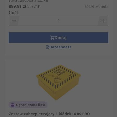
Suma częściowa (1 sztuka)
899,91 zł
(bez VAT)
899,91 zł/sztuka
Ilość
Dodaj
Datasheets
Ograniczona ilość
Zestaw zabezpieczający l. kłódek: 4 RS PRO