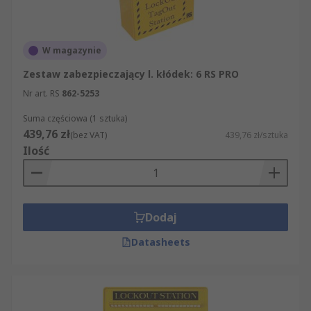
W magazynie
Zestaw zabezpieczający l. kłódek: 6 RS PRO
Nr art. RS
862-5253
Suma częściowa (1 sztuka)
439,76 zł
(bez VAT)
439,76 zł/sztuka
Ilość
Dodaj
Datasheets