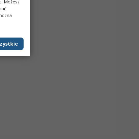
ie. Możesz
rzuć
 można
zystkie