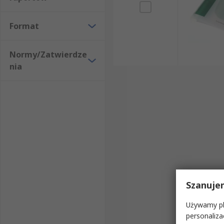
Format
Normy/Zatwierdze
nia
Szanuje
Używamy pli
personaliza