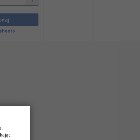
odaj
sheets
a,
ikając