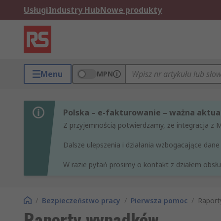
Usługi
Industry Hub
Nowe produkty
Menu
MPN
Polska – e-fakturowanie – ważna aktual
Z przyjemnością potwierdzamy, że integracja z 
Dalsze ulepszenia i działania wzbogacające da
W razie pytań prosimy o kontakt z działem obsług
/
Bezpieczeństwo pracy
/
Pierwsza pomoc
/
Raport
Raporty wypadków