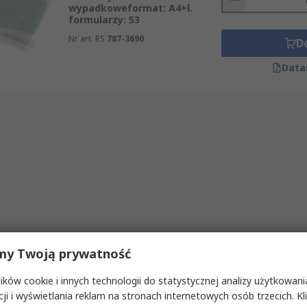
wypadkoweformat: A4+l.
formularzy: 53
Nr art. RS
787-3690
D
Data
my Twoją prywatność
ków cookie i innych technologii do statystycznej analizy użytkowani
cji i wyświetlania reklam na stronach internetowych osób trzecich. Kl