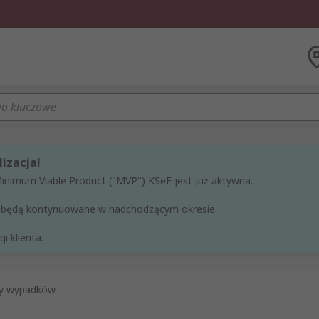
izacja!
Minimum Viable Product ("MVP") KSeF jest już aktywna.
ne będą kontynuowane w nadchodzącym okresie.
i klienta.
y wypadków