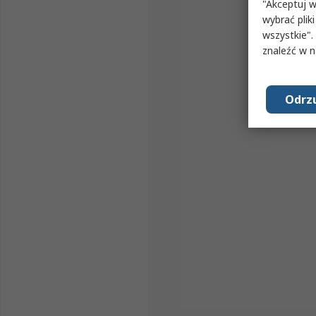
"Akceptuj w
wybrać pliki
wszystkie".
znaleźć w 
Odrzu