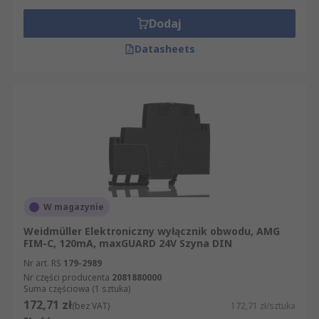
Dodaj
Datasheets
W magazynie
Weidmüller Elektroniczny wyłącznik obwodu, AMG
FIM-C, 120mA, maxGUARD 24V Szyna DIN
Nr art. RS
179-2989
Nr części producenta
2081880000
Suma częściowa (1 sztuka)
172,71 zł
(bez VAT)
172,71 zł/sztuka