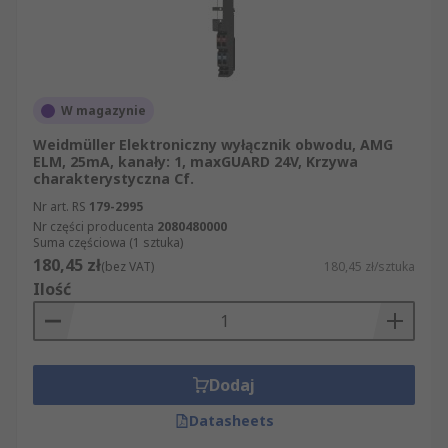
W magazynie
Weidmüller Elektroniczny wyłącznik obwodu, AMG
ELM, 25mA, kanały: 1, maxGUARD 24V, Krzywa
charakterystyczna Cf.
Nr art. RS
179-2995
Nr części producenta
2080480000
Suma częściowa (1 sztuka)
180,45 zł
(bez VAT)
180,45 zł/sztuka
Ilość
Dodaj
Datasheets