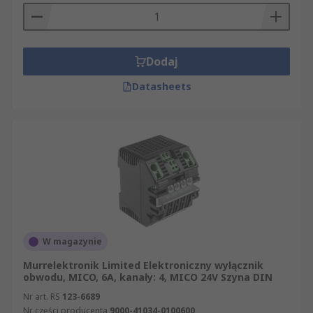
Dodaj
Datasheets
W magazynie
Murrelektronik Limited Elektroniczny wyłącznik
obwodu, MICO, 6A, kanały: 4, MICO 24V Szyna DIN
Nr art. RS
123-6689
Nr części producenta
9000-41034-0100600