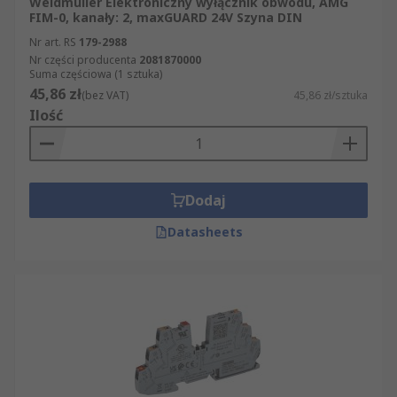
Weidmüller Elektroniczny wyłącznik obwodu, AMG
FIM-0, kanały: 2, maxGUARD 24V Szyna DIN
Nr art. RS
179-2988
Nr części producenta
2081870000
Suma częściowa (1 sztuka)
45,86 zł
(bez VAT)
45,86 zł/sztuka
Ilość
Dodaj
Datasheets