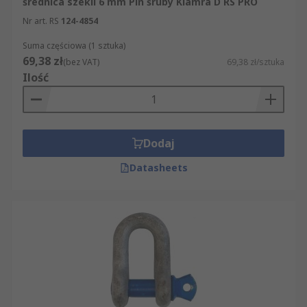
średnica szekli 6 mm Pin śruby Klamra D RS PRO
Nr art. RS
124-4854
Suma częściowa (1 sztuka)
69,38 zł
(bez VAT)
69,38 zł/sztuka
Ilość
Dodaj
Datasheets