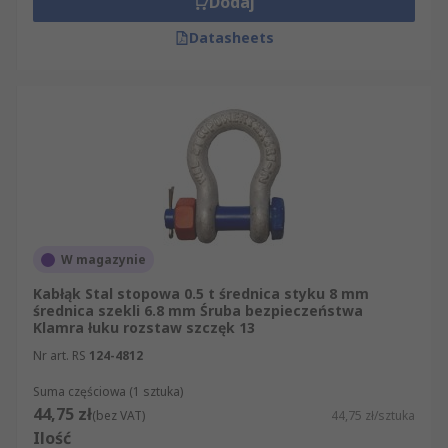
Dodaj
Datasheets
W magazynie
Kabłąk Stal stopowa 0.5 t średnica styku 8 mm
średnica szekli 6.8 mm Śruba bezpieczeństwa
Klamra łuku rozstaw szczęk 13
Nr art. RS
124-4812
Suma częściowa (1 sztuka)
44,75 zł
(bez VAT)
44,75 zł/sztuka
Ilość