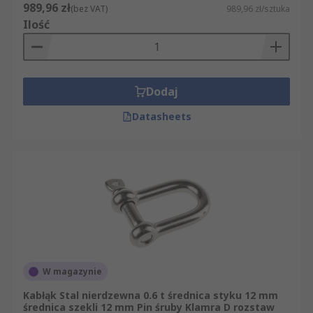
Dostępne są m.in. produkty RS PRO oraz
989,96 zł
(bez VAT)
989,96 zł/sztuka
rozwiązania marek Tractel, Ergodyne, CROSBY i
Ilość
Savigny.
Sprawdź dostępne modele, porównaj parametry i
zamów szekle dopasowane do obciążenia,
Dodaj
osprzętu i warunków pracy.
Datasheets
W magazynie
Kabłąk Stal nierdzewna 0.6 t średnica styku 12 mm
średnica szekli 12 mm Pin śruby Klamra D rozstaw