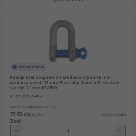
działania siły,
typ szekli: D albo łukowa,
typ styku: pin śruby, pin rozdzielający albo
śruba bezpieczeństwa,
średnica szekli, średnica styku, rozstaw i
szerokość szczęk,
materiał korpusu i odporność na warunki
środowiskowe,
W magazynie
wykończenie powierzchni, np. cynkowane,
Kabłąk Stal stopowa 2 t średnica styku 16 mm
galwanizowane lub polerowane,
średnica szekli 13 mm Pin śruby Klamra D rozstaw
szczęk 21 mm RS PRO
kompatybilność z hakiem, liną, łańcuchem,
Nr art. RS
zawiesiem lub śrubą oczkową,
124-4828
wymagane normy, zatwierdzenia i
Suma częściowa (1 sztuka)
79,82 zł
dokumentacja producenta.
(bez VAT)
79,82 zł/sztuka
Ilość
Przed użyciem należy sprawdzić stan korpusu i
pinu, brak odkształceń, zużycia, korozji oraz