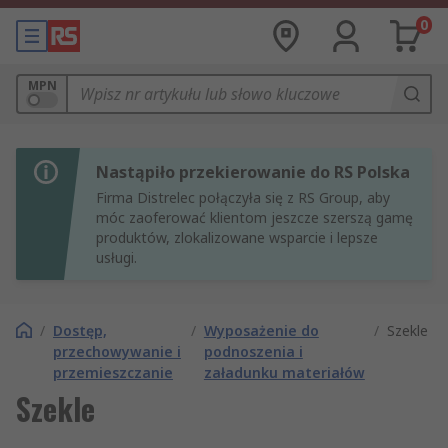
0
MPN
Nastąpiło przekierowanie do RS Polska
Firma Distrelec połączyła się z RS Group, aby
móc zaoferować klientom jeszcze szerszą gamę
produktów, zlokalizowane wsparcie i lepsze
usługi.
/
Dostęp,
/
Wyposażenie do
/
Szekle
przechowywanie i
podnoszenia i
przemieszczanie
załadunku materiałów
Szekle