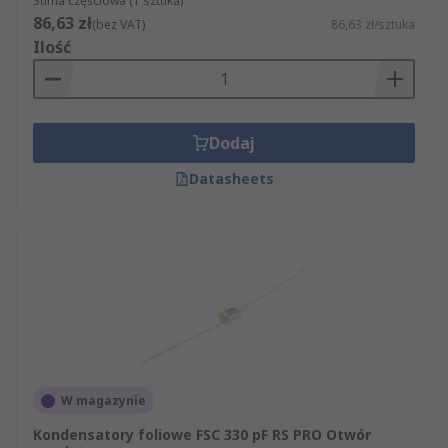
Suma częściowa (1 sztuka)
86,63 zł
(bez VAT)
86,63 zł/sztuka
Ilość
Dodaj
Datasheets
W magazynie
Kondensatory foliowe FSC 330 pF RS PRO Otwór