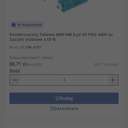
W magazynie
Kondensatory foliowe MRP440 8 μF RS PRO 440V ac
Zaciski śrubowe ±10 %
Nr art. RS
196-4797
Suma częściowa (1 sztuka)
88,71 zł
(bez VAT)
88,71 zł/sztuka
Ilość
Dodaj
Datasheets