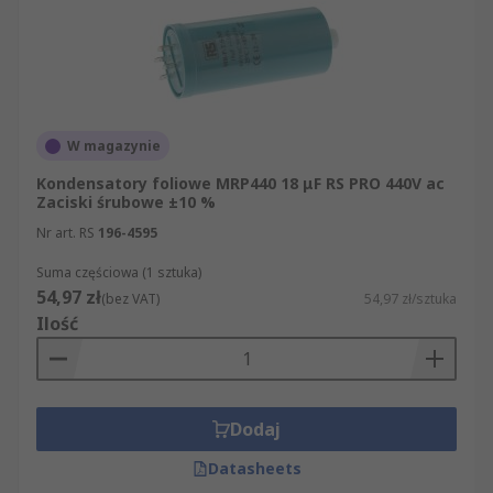
W magazynie
Kondensatory foliowe MRP440 18 μF RS PRO 440V ac
Zaciski śrubowe ±10 %
Nr art. RS
196-4595
Suma częściowa (1 sztuka)
54,97 zł
(bez VAT)
54,97 zł/sztuka
Ilość
Dodaj
Datasheets