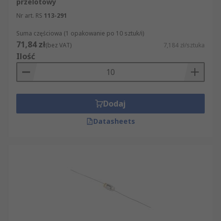
przelotowy
Nr art. RS
113-291
Suma częściowa (1 opakowanie po 10 sztuk/i)
71,84 zł
(bez VAT)
7,184 zł/sztuka
Ilość
Dodaj
Datasheets