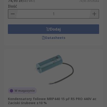
74,95 zł
(bez VAT)
74,95 zł/sztuka
RS
Ilość
RS oferuje szeroką gamę kondensatorów
foliowych do różnych zastosowań. W naszym
asortymencie znajdują się produkty własnej
Dodaj
marki RS PRO oraz kondensatory renomowanych
Datasheets
producentów (np. KEMET, WIMA, Panasonic).
Zapewniamy elementy do wszelkich aplikacji – od
niewielkich kondensatorów sygnałowych po duże
kondensatory do układów mocy.
Oprócz kondensatorów oferujemy również
akcesoria do kondensatorów
, które ułatwiają
montaż i zabezpieczenie kondensatorów w
układach.
W magazynie
Kondensatory foliowe MRP440 15 μF RS PRO 440V ac
Zaciski śrubowe ±10 %