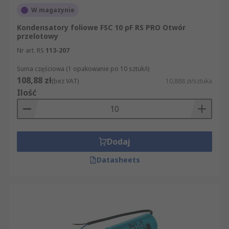
W magazynie
Kondensatory foliowe FSC 10 pF RS PRO Otwór
przelotowy
Nr art. RS
113-207
Suma częściowa (1 opakowanie po 10 sztuk/i)
108,88 zł
(bez VAT)
10,888 zł/sztuka
Ilość
Dodaj
Datasheets