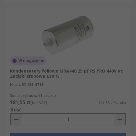
W magazynie
Kondensatory foliowe MRA440 25 μF RS PRO 440V ac
Zaciski śrubowe ±10 %
Nr art. RS
196-4719
Suma częściowa (1 sztuka)
181,55 zł
(bez VAT)
181,55 zł/sztuka
Ilość