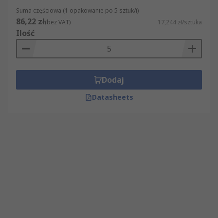
Suma częściowa (1 opakowanie po 5 sztuk/i)
86,22 zł
(bez VAT)
17,244 zł/sztuka
Ilość
Dodaj
Datasheets