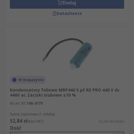
Dodaj
Datasheets
W magazynie
Kondensatory foliowe MRP440 5 μF RS PRO 440 V dc
440V ac Zaciski śrubowe ±10 %
Nr art. RS
196-4775
Suma częściowa (1 sztuka)
52,84 zł
(bez VAT)
52,84 zł/sztuka
Ilość