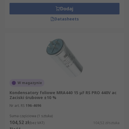
Dodaj
Datasheets
W magazynie
Kondensatory foliowe MRA440 15 μF RS PRO 440V ac
Zaciski śrubowe ±10 %
Nr art. RS
196-4696
Suma częściowa (1 sztuka)
104,52 zł
(bez VAT)
104,52 zł/sztuka