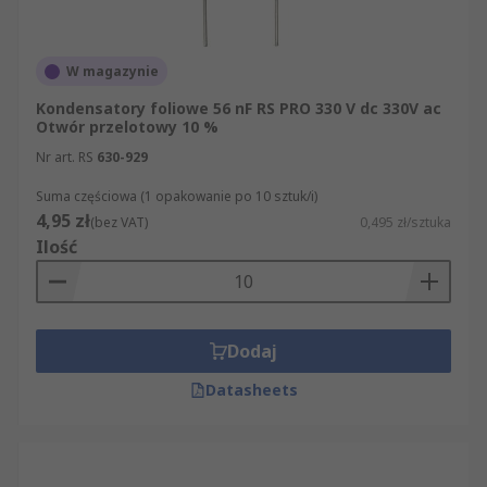
W magazynie
Kondensatory foliowe 56 nF RS PRO 330 V dc 330V ac
Otwór przelotowy 10 %
Nr art. RS
630-929
Suma częściowa (1 opakowanie po 10 sztuk/i)
4,95 zł
(bez VAT)
0,495 zł/sztuka
Ilość
Dodaj
Datasheets