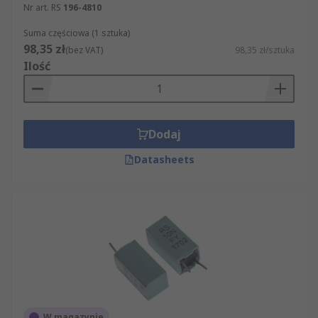
Nr art. RS
196-4810
Suma częściowa (1 sztuka)
98,35 zł
(bez VAT)
98,35 zł/sztuka
Ilość
Dodaj
Datasheets
W magazynie