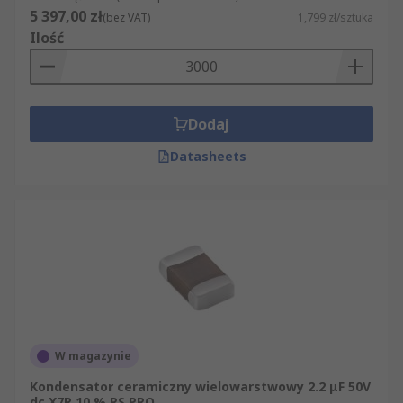
5 397,00 zł
(bez VAT)
1,799 zł/sztuka
Ilość
Dodaj
Datasheets
W magazynie
Kondensator ceramiczny wielowarstwowy 2.2 μF 50V
dc X7R 10 % RS PRO