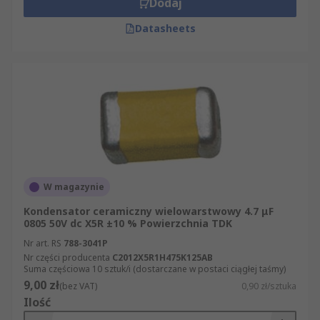
Dodaj
Datasheets
W magazynie
Kondensator ceramiczny wielowarstwowy 4.7 μF
0805 50V dc X5R ±10 % Powierzchnia TDK
Nr art. RS
788-3041P
Nr części producenta
C2012X5R1H475K125AB
Suma częściowa 10 sztuk/i (dostarczane w postaci ciągłej taśmy)
9,00 zł
(bez VAT)
0,90 zł/sztuka
Ilość