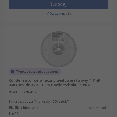
Dodaj
Datasheets
Tymczasowo niedostępny
Kondensator ceramiczny wielowarstwowy 4.7 nF
0603 16V dc X7R ±10 % Powierzchnia RS PRO
Nr art. RS
770-4150
Suma częściowa (1 rolka po 4000 sztuk/i)
96,00 zł
(bez VAT)
0,024 zł/sztuka
Ilość