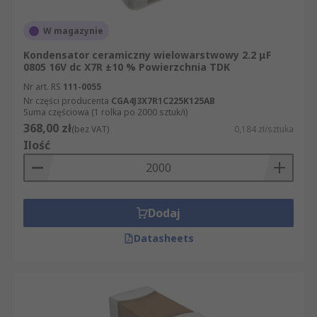
W magazynie
Kondensator ceramiczny wielowarstwowy 2.2 μF
0805 16V dc X7R ±10 % Powierzchnia TDK
Nr art. RS
111-0055
Nr części producenta
CGA4J3X7R1C225K125AB
Suma częściowa (1 rolka po 2000 sztuk/i)
368,00 zł
(bez VAT)
0,184 zł/sztuka
Ilość
Dodaj
Datasheets