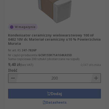
W magazynie
Kondensator ceramiczny wielowarstwowy 100 nF
0402 10V dc Materiał ceramiczny ±10 % Powierzchnia
Murata
Nr art. RS
247-7826P
Nr części producenta
GCM155R71A104KA55D
Suma częściowa 200 sztuk/i (dostarczane na szpuli)
9,40 zł
(bez VAT)
0,047 zł/sztuka
Ilość
Dodaj
Datasheets