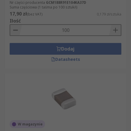
Nr części producenta
GCM188R91E104KA37D
Suma częściowa (1 taśma po 100 sztuk/i)
17,90 zł
(bez VAT)
0,179 zł/sztuka
Ilość
Dodaj
Datasheets
W magazynie