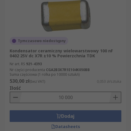
Tymczasowo niedostępny
Kondensator ceramiczny wielowarstwowy 100 nF
0402 25V dc X7R ±10 % Powierzchnia TDK
Nr art. RS
921-4393
Nr części producenta
CGA2B3X7R1E104K050BB
Suma częściowa (1 rolka po 10000 sztuk/i)
530,00 zł
(bez VAT)
0,053 zł/sztuka
Ilość
Dodaj
Datasheets