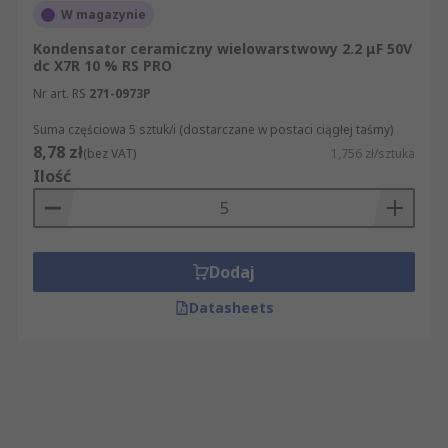
W magazynie
Kondensator ceramiczny wielowarstwowy 2.2 μF 50V
dc X7R 10 % RS PRO
Nr art. RS
271-0973P
Suma częściowa 5 sztuk/i (dostarczane w postaci ciągłej taśmy)
8,78 zł
(bez VAT)
1,756 zł/sztuka
Ilość
Dodaj
Datasheets