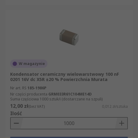
W magazynie
Kondensator ceramiczny wielowarstwowy 100 nF
0201 16V dc X5R ±20 % Powierzchnia Murata
Nr art. RS
185-1986P
Nr części producenta
GRM033R61C104ME14D
Suma częściowa 1000 sztuk/i (dostarczane na szpuli)
12,00 zł
(bez VAT)
0,012 zł/sztuka
Ilość