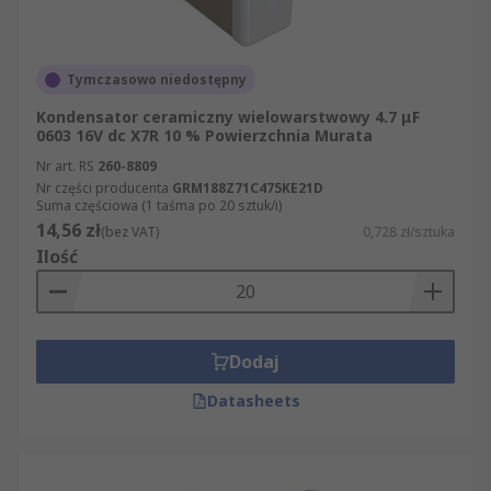
Tymczasowo niedostępny
Kondensator ceramiczny wielowarstwowy 4.7 μF
0603 16V dc X7R 10 % Powierzchnia Murata
Nr art. RS
260-8809
Nr części producenta
GRM188Z71C475KE21D
Suma częściowa (1 taśma po 20 sztuk/i)
14,56 zł
(bez VAT)
0,728 zł/sztuka
Ilość
Dodaj
Datasheets