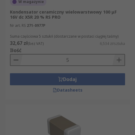
W magazynie
wsparcie dla Twoich aplikacji. Dzięki bogatej
ofercie RS możesz mieć pewność, że dobierzesz
Kondensator ceramiczny wielowarstwowy 100 μF
16V dc X5R 20 % RS PRO
trwały kondensator ceramiczny idealnie
spełniający wymagania Twojego układu.
Nr art. RS
271-0977P
Suma częściowa 5 sztuk/i (dostarczane w postaci ciągłej taśmy)
32,67 zł
(bez VAT)
6,534 zł/sztuka
Ilość
Dodaj
Datasheets