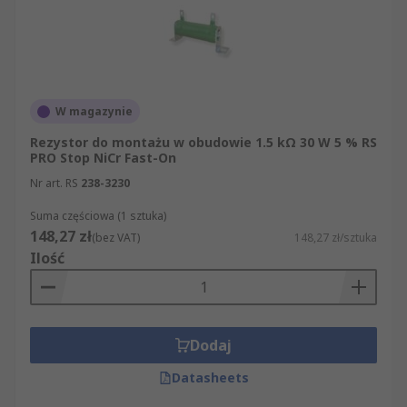
W magazynie
Rezystor do montażu w obudowie 1.5 kΩ 30 W 5 % RS
PRO Stop NiCr Fast-On
Nr art. RS
238-3230
Suma częściowa (1 sztuka)
148,27 zł
(bez VAT)
148,27 zł/sztuka
Ilość
Dodaj
Datasheets