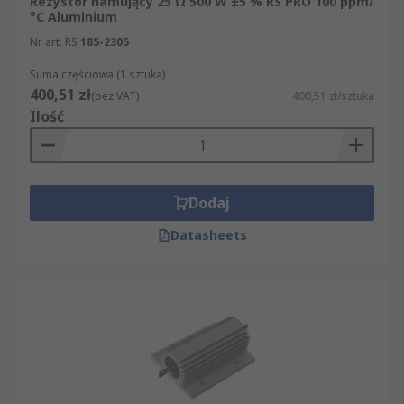
Rezystor hamujący 25 Ω 500 W ±5 % RS PRO 100 ppm/
°C Aluminium
Nr art. RS
185-2305
Suma częściowa (1 sztuka)
400,51 zł
(bez VAT)
400,51 zł/sztuka
Ilość
Dodaj
Datasheets