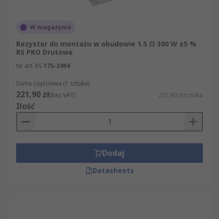
W magazynie
Rezystor do montażu w obudowie 1.5 Ω 300 W ±5 %
RS PRO Drutowe
Nr art. RS
175-2494
Suma częściowa (1 sztuka)
221,90 zł
(bez VAT)
221,90 zł/sztuka
Ilość
Dodaj
Datasheets