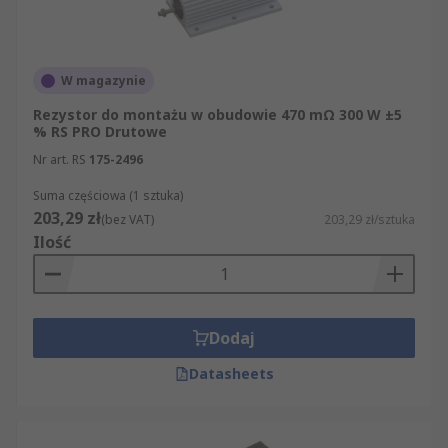
utraty ciepła i chłodzenia, ze względu na niski
temperaturowy współczynnik rezystancji. Innymi
słowy, jego rezystancja pozostaje niemal taka
sama (stała) w szerokim zakresie temperatury.
W magazynie
Rezystor do montażu w obudowie 470 mΩ 300 W ±5
% RS PRO Drutowe
Nr art. RS
175-2496
Suma częściowa (1 sztuka)
203,29 zł
(bez VAT)
203,29 zł/sztuka
Ilość
Dodaj
Datasheets