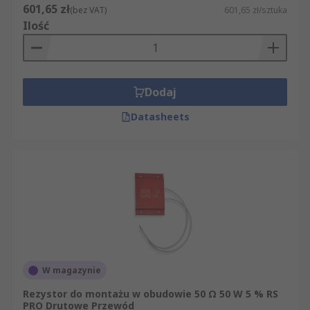
601,65 zł
(bez VAT)
601,65 zł/sztuka
Ilość
Dodaj
Datasheets
W magazynie
Rezystor do montażu w obudowie 50 Ω 50 W 5 % RS
PRO Drutowe Przewód