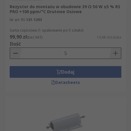
Rezystor do montażu w obudowie 39 Ω 50 W ±5 % RS
PRO +100 ppm/°C Drutowe Osiowe
Nr art. RS
131-1293
Suma częściowa (1 opakowanie po 5 sztuk/i)
99,90 zł
(bez VAT)
19,98 zł/sztuka
Ilość
Dodaj
Datasheets