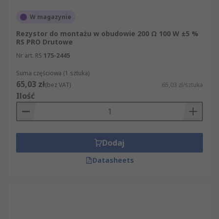
W magazynie
Rezystor do montażu w obudowie 200 Ω 100 W ±5 %
RS PRO Drutowe
Nr art. RS
175-2445
Suma częściowa (1 sztuka)
65,03 zł
(bez VAT)
65,03 zł/sztuka
Ilość
Dodaj
Datasheets