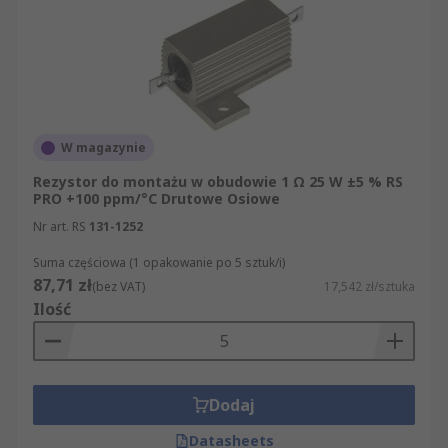
W magazynie
Rezystor do montażu w obudowie 1 Ω 25 W ±5 % RS
PRO +100 ppm/°C Drutowe Osiowe
Nr art. RS
131-1252
Suma częściowa (1 opakowanie po 5 sztuk/i)
87,71 zł
(bez VAT)
17,542 zł/sztuka
Ilość
Dodaj
Datasheets