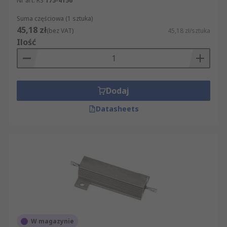
Nr art. RS
175-4156
Suma częściowa (1 sztuka)
45,18 zł
(bez VAT)
45,18 zł/sztuka
Ilość
Dodaj
Datasheets
W magazynie