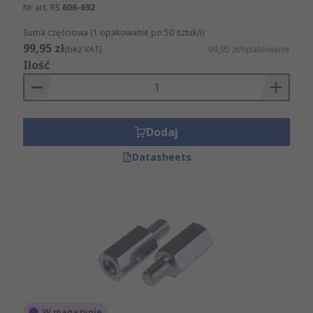
kształtu i wykończenia powierzchni. Dostępne są
Nr art. RS
606-692
produkty RS PRO oraz rozwiązania marek Wurth
Suma częściowa (1 opakowanie po 50 sztuk/i)
Elektronik, Essentra, HARWIN i Samtec.
99,95 zł
(bez VAT)
99,95 zł/opakowanie
Ilość
Zobacz inne
elementy złączne i mocujące
.
Sprawdź dostępne modele, porównaj parametry i
zamów tuleję dystansową dopasowaną do
Dodaj
zastosowania.
Datasheets
W magazynie