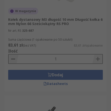
montaż i mocowanie płytek drukowanych
PCB,
W magazynie
elektronika użytkowa i sprzęt biurowy,
Kołek dystansowy M3 długość 10 mm Długość kołka 6
mm Nylon 66 Sześciokątny RS PRO
urządzenia telekomunikacyjne i sprzęt
Nr art. RS
sieciowy,
325-687
obudowy i szafy elektroniczne,
Suma częściowa (1 opakowanie po 50 sztuk/i)
83,61 zł
(bez VAT)
83,61 zł/opakowanie
konstrukcje wymagające izolacji
Ilość
elektrycznej między elementami.
W praktyce serwisowej tuleje dystansowe stosuje
się również przy modernizacji i naprawie
Dodaj
urządzeń elektronicznych, gdzie zastąpienie
pojedynczego elementu mocującego jest prostsze
Datasheets
i tańsze niż wymiana całego zestawu
montażowego. Sprawdzają się także przy
prototypowaniu, gdy konstruktor testuje różne
warianty rozstawu płytek przed ustaleniem