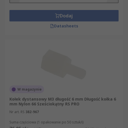
rozmiar gwintu A i gwintu B,
długość całkowita i długość kołka
Dodaj
montażowego,
Datasheets
materiał wykonania (mosiądz, stal, stal
nierdzewna, nylon, aluminium),
kształt korpusu (sześciokątny lub okrągły),
wykończenie powierzchni (np. nikiel, cynk),
średnica zewnętrzna i głębokość otworu,
zgodność z normami i certyfikatami (np.
RoHS, EN 61340).
W magazynie
Przy doborze materiału warto uwzględnić, czy
Kołek dystansowy M3 długość 6 mm Długość kołka 6
tuleja ma przewodzić prąd, czy izolować
mm Nylon 66 Sześciokątny RS PRO
elementy elektrycznie – materiały metalowe
Nr art. RS
382-967
utrzymują przewodność obwodu i odprowadzają
ciepło, natomiast tworzywa takie jak nylon
Suma częściowa (1 opakowanie po 50 sztuk/i)