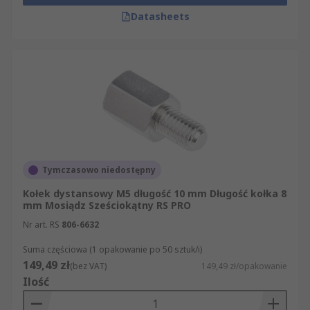
jak nikiel czy cynk, które dodatkowo zwiększają
Datasheets
odporność na korozję w środowiskach o większej
wilgotności.
Sprawdź również
zestawy elementów
dystansowych
lub
uchwyty dystansowe
.
Na co zwrócić uwagę przy wyborze tulei
dystansowych?
Tymczasowo niedostępny
Dobór tulei dystansowej wymaga zestawienia
kilku parametrów, tak aby element pasował do
Kołek dystansowy M5 długość 10 mm Długość kołka 8
mm Mosiądz Sześciokątny RS PRO
otworów montażowych i zapewnił odpowiednią
wytrzymałość połączenia.
Nr art. RS
806-6632
Suma częściowa (1 opakowanie po 50 sztuk/i)
Zwróć zatem uwagę na:
149,49 zł
(bez VAT)
149,49 zł/opakowanie
Ilość
rodzaj tulei (żeńsko-żeńska, żeńsko-męska,
męsko-męska),