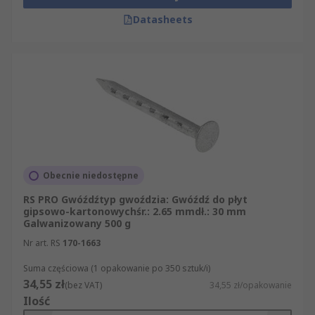
Datasheets
Obecnie niedostępne
RS PRO Gwóźdźtyp gwoździa: Gwóźdź do płyt
gipsowo-kartonowychśr.: 2.65 mmdł.: 30 mm
Galwanizowany 500 g
Nr art. RS
170-1663
Suma częściowa (1 opakowanie po 350 sztuk/i)
34,55 zł
(bez VAT)
34,55 zł/opakowanie
Ilość