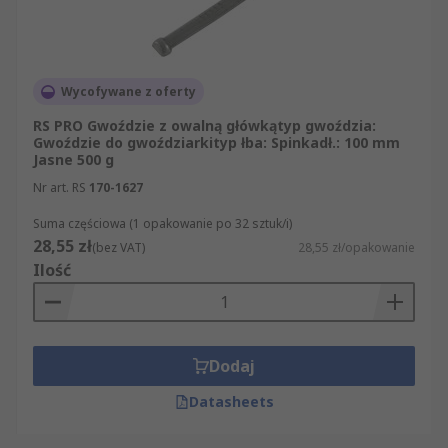
Wycofywane z oferty
RS PRO Gwoździe z owalną główkątyp gwoździa:
Gwoździe do gwoździarkityp łba: Spinkadł.: 100 mm
Jasne 500 g
Nr art. RS
170-1627
Suma częściowa (1 opakowanie po 32 sztuk/i)
28,55 zł
(bez VAT)
28,55 zł/opakowanie
Ilość
Dodaj
Datasheets