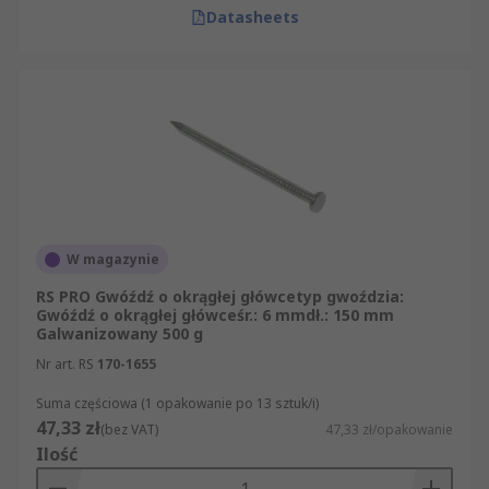
Datasheets
W magazynie
RS PRO Gwóźdź o okrągłej główcetyp gwoździa:
Gwóźdź o okrągłej główceśr.: 6 mmdł.: 150 mm
Galwanizowany 500 g
Nr art. RS
170-1655
Suma częściowa (1 opakowanie po 13 sztuk/i)
47,33 zł
(bez VAT)
47,33 zł/opakowanie
Ilość