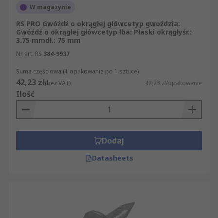
grupy Artykuły mechaniczne i narzędzia.
W magazynie
Zamówienia mogą Państwo składać za
pośrednictwem naszej strony internetowej,
RS PRO Gwóźdź o okrągłej główcetyp gwoździa:
Gwóźdź o okrągłej główcetyp łba: Płaski okrągłyśr.:
telefonicznie lub faksem. Niezależnie od
3.75 mmdł.: 75 mm
wybranej metody składania zamówienia
Nr art. RS
384-9937
zapewniamy Państwu profesjonalną obsługę
klienta oraz błyskawiczną dostawę zakupionych
Suma częściowa (1 opakowanie po 1 sztuce)
42,23 zł
produktów.
(bez VAT)
42,23 zł/opakowanie
Ilość
Dodaj
Datasheets