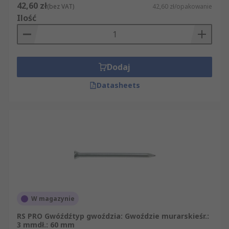
42,60 zł
(bez VAT)
42,60 zł/opakowanie
Ilość
Dodaj
Datasheets
W magazynie
RS PRO Gwóźdźtyp gwoździa: Gwoździe murarskieśr.:
3 mmdł.: 60 mm