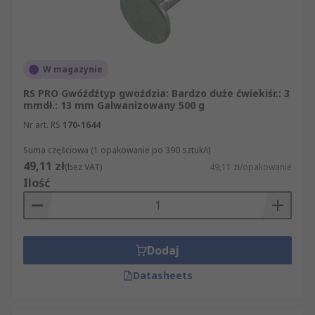
W magazynie
RS PRO Gwóźdźtyp gwoździa: Bardzo duże ćwiekiśr.: 3
mmdł.: 13 mm Galwanizowany 500 g
Nr art. RS
170-1644
Suma częściowa (1 opakowanie po 390 sztuk/i)
49,11 zł
(bez VAT)
49,11 zł/opakowanie
Ilość
Dodaj
Datasheets