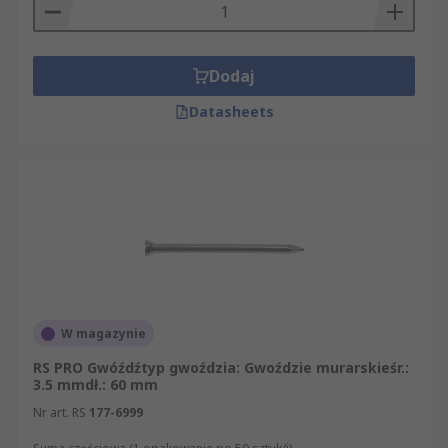
Dodaj
Datasheets
W magazynie
RS PRO Gwóźdźtyp gwoździa: Gwoździe murarskieśr.:
3.5 mmdł.: 60 mm
Nr art. RS
177-6999