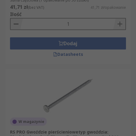
Suma częściowa (1 opakowanie po 50 sztuk/i)
41,71 zł
(bez VAT)
41,71 zł/opakowanie
Ilość
Dodaj
Datasheets
W magazynie
RS PRO Gwoździe pierścieniowetyp gwoździa: