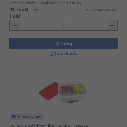
Suma częściowa (1 opakowanie po 1 sztuce)
41,75 zł
(bez VAT)
41,75 zł/opakowanie
Ilość
Dodaj
Datasheets
W magazynie
RS PRO Gwóźdźtyp łba: Spinka, Okrągłe