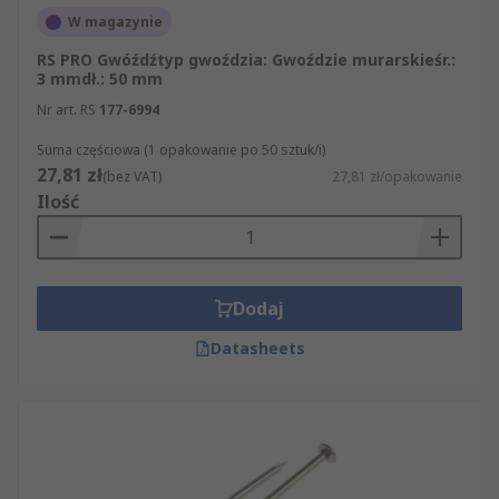
W magazynie
RS PRO Gwóźdźtyp gwoździa: Gwoździe murarskieśr.:
3 mmdł.: 50 mm
Nr art. RS
177-6994
Suma częściowa (1 opakowanie po 50 sztuk/i)
27,81 zł
(bez VAT)
27,81 zł/opakowanie
Ilość
Dodaj
Datasheets