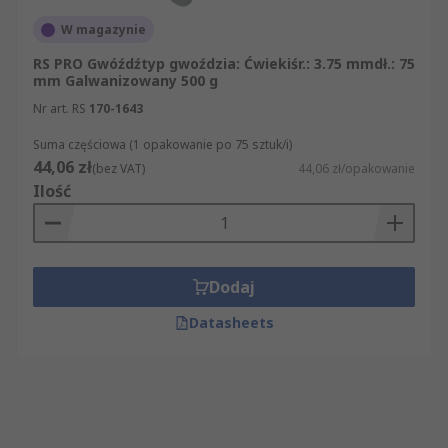
W magazynie
RS PRO Gwóźdźtyp gwoździa: Ćwiekiśr.: 3.75 mmdł.: 75
mm Galwanizowany 500 g
Nr art. RS
170-1643
Suma częściowa (1 opakowanie po 75 sztuk/i)
44,06 zł
(bez VAT)
44,06 zł/opakowanie
Ilość
Dodaj
Datasheets