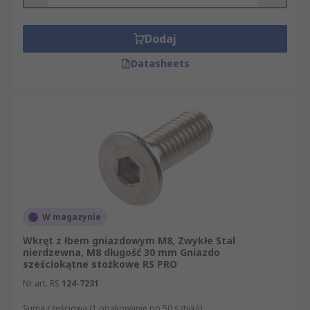
Dodaj
Datasheets
W magazynie
Wkręt z łbem gniazdowym M8, Zwykłe Stal
nierdzewna, M8 długość 30 mm Gniazdo
sześciokątne stożkowe RS PRO
Nr art. RS
124-7231
Suma częściowa (1 opakowanie po 50 sztuk/i)