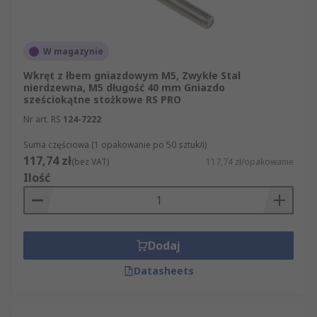
W magazynie
Wkręt z łbem gniazdowym M5, Zwykłe Stal
nierdzewna, M5 długość 40 mm Gniazdo
sześciokątne stożkowe RS PRO
Nr art. RS
124-7222
Suma częściowa (1 opakowanie po 50 sztuk/i)
117,74 zł
(bez VAT)
117,74 zł/opakowanie
Ilość
Dodaj
Datasheets