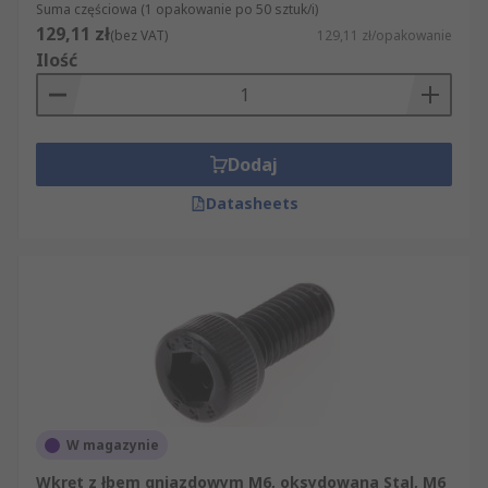
Suma częściowa (1 opakowanie po 50 sztuk/i)
129,11 zł
(bez VAT)
129,11 zł/opakowanie
Ilość
Dodaj
Datasheets
W magazynie
Wkręt z łbem gniazdowym M6, oksydowana Stal, M6