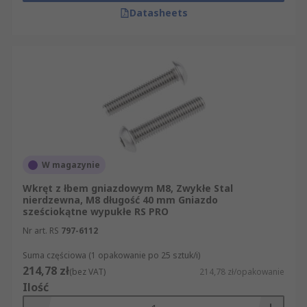
Datasheets
W magazynie
Wkręt z łbem gniazdowym M8, Zwykłe Stal
nierdzewna, M8 długość 40 mm Gniazdo
sześciokątne wypukłe RS PRO
Nr art. RS
797-6112
Suma częściowa (1 opakowanie po 25 sztuk/i)
214,78 zł
(bez VAT)
214,78 zł/opakowanie
Ilość