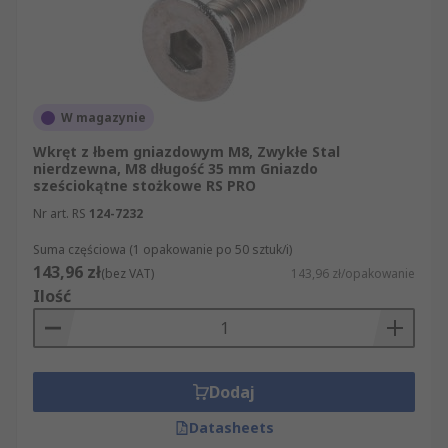
W magazynie
Wkręt z łbem gniazdowym M8, Zwykłe Stal
nierdzewna, M8 długość 35 mm Gniazdo
sześciokątne stożkowe RS PRO
Nr art. RS
124-7232
Suma częściowa (1 opakowanie po 50 sztuk/i)
143,96 zł
(bez VAT)
143,96 zł/opakowanie
Ilość
Dodaj
Datasheets