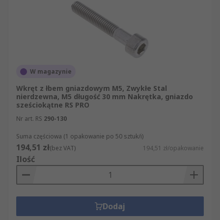
W magazynie
Wkręt z łbem gniazdowym M5, Zwykłe Stal
nierdzewna, M5 długość 30 mm Nakrętka, gniazdo
sześciokątne RS PRO
Nr art. RS
290-130
Suma częściowa (1 opakowanie po 50 sztuk/i)
194,51 zł
(bez VAT)
194,51 zł/opakowanie
Ilość
Dodaj