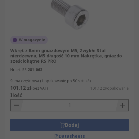
W magazynie
Wkręt z łbem gniazdowym M5, Zwykłe Stal
nierdzewna, M5 długość 10 mm Nakrętka, gniazdo
sześciokątne RS PRO
Nr art. RS
281-063
Suma częściowa (1 opakowanie po 50 sztuk/i)
101,12 zł
(bez VAT)
101,12 zł/opakowanie
Ilość
Dodaj
Datasheets