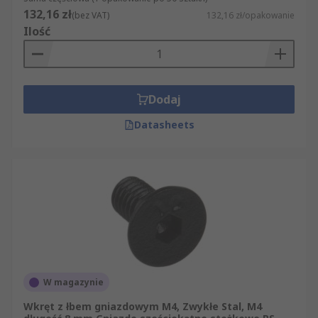
132,16 zł
(bez VAT)
132,16 zł/opakowanie
Ilość
Dodaj
Datasheets
W magazynie
Wkręt z łbem gniazdowym M4, Zwykłe Stal, M4