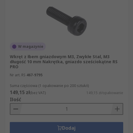
W magazynie
Wkręt z łbem gniazdowym M3, Zwykłe Stal, M3
długość 10 mm Nakrętka, gniazdo sześciokątne RS
PRO
Nr art. RS
467-9795
Suma częściowa (1 opakowanie po 200 sztuk/i)
149,15 zł
(bez VAT)
149,15 zł/opakowanie
Ilość
Dodaj