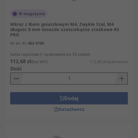
W magazynie
Wkręt z łbem gniazdowym M4, Zwykłe Stal, M4
długość 8 mm Gniazdo sześciokątne stożkowe RS
PRO
Nr art. RS
483-9789
Suma częściowa (1 opakowanie po 50 sztuk/i)
112,68 zł
(bez VAT)
112,68 zł/opakowanie
Ilość
Dodaj
Datasheets