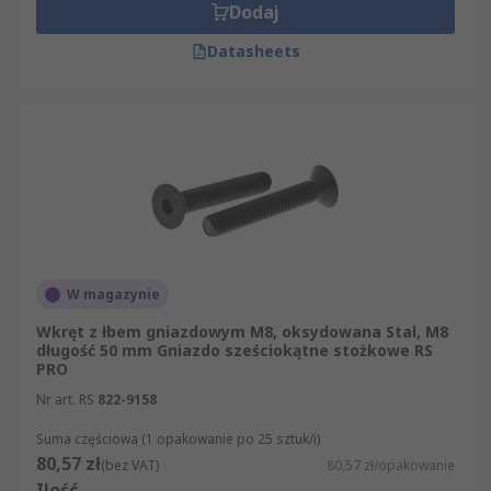
Dodaj
Datasheets
W magazynie
Wkręt z łbem gniazdowym M8, oksydowana Stal, M8
długość 50 mm Gniazdo sześciokątne stożkowe RS
PRO
Nr art. RS
822-9158
Suma częściowa (1 opakowanie po 25 sztuk/i)
80,57 zł
(bez VAT)
80,57 zł/opakowanie
Ilość