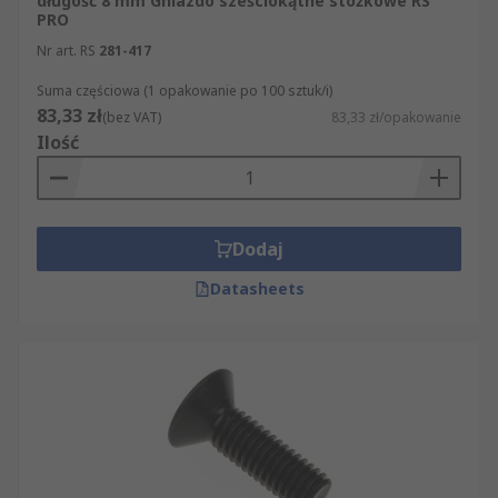
długość 8 mm Gniazdo sześciokątne stożkowe RS
PRO
Nr art. RS
281-417
Suma częściowa (1 opakowanie po 100 sztuk/i)
83,33 zł
(bez VAT)
83,33 zł/opakowanie
Ilość
Dodaj
Datasheets