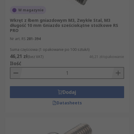
W magazynie
Wkręt z łbem gniazdowym M3, Zwykłe Stal, M3
długość 10 mm Gniazdo sześciokątne stożkowe RS
PRO
Nr art. RS
281-394
Suma częściowa (1 opakowanie po 100 sztuk/i)
46,21 zł
(bez VAT)
46,21 zł/opakowanie
Ilość
Dodaj
Datasheets