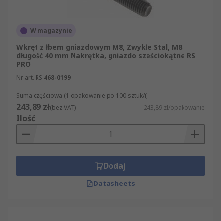
bezpieczeństwa. Udostępniamy dokładne dane
techniczne na temat wszystkich produktów z
sekcji Śruby i wkręty, tak by przed zakupem
W magazynie
mogli Państwo sprawdzić, czy konkretny artykuł
Wkręt z łbem gniazdowym M8, Zwykłe Stal, M8
spełnia Państwa oczekiwania.
długość 40 mm Nakrętka, gniazdo sześciokątne RS
PRO
Nr art. RS
468-0199
Suma częściowa (1 opakowanie po 100 sztuk/i)
243,89 zł
(bez VAT)
243,89 zł/opakowanie
Ilość
Dodaj
Datasheets