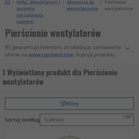
/
HVAC, Wentylatory i
/
Akcesoria do
/
Pierścienie
systemy
wentylatorów
wentylatorów
zarządzania
ciepłem
Pierścienie wentylatorów
RS gwarantuje klientom, że składając zamówienie
online na
www.rspoland.com
, kupują produkty
najwyższej jakości, które spełniają wszystkie
standardy bezpieczeństwa. Nasza firma słynie też
1 Wyświetlany produkt dla Pierścienie
z profesjonalnej obsługi klienta. Dzięki
wentylatorów
szerokiemu asortymentowi produktów z
kategorii Pierścienie wentylatorów, a także
innych artykułów z działów Części i akcesoria do
Filtry
wentylatorów i HVAC, Wentylatory i systemy
zarządzania ciepłem, jesteśmy najlepiej
Sortuj według
Trafność
zaopatrzonym dystrybutorem na rynku.
Oferujemy szybką dostawę, dzięki czemu
zamówione produkty z kategorii Pierścienie