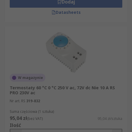
Dodaj
Datasheets
W magazynie
Termostaty 60 °C 0 °C 250 V ac, 72V dc Nie 10 A RS
PRO 230V ac
Nr art. RS
319-832
Suma częściowa (1 sztuka)
95,04 zł
(bez VAT)
95,04 zł/sztuka
Ilość