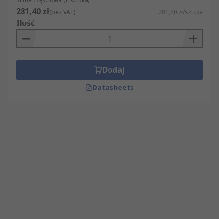
Suma częściowa (1 sztuka)
281,40 zł
(bez VAT)
281,40 zł/sztuka
Ilość
Dodaj
Datasheets