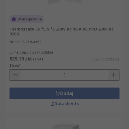
W magazynie
Termostaty 35 °C 5 °C 250V ac 16 A RS PRO 230V ac
920D
Nr art. RS
719-4152
Suma częściowa (1 sztuka)
829,10 zł
(bez VAT)
829,10 zł/sztuka
Ilość
Dodaj
Datasheets