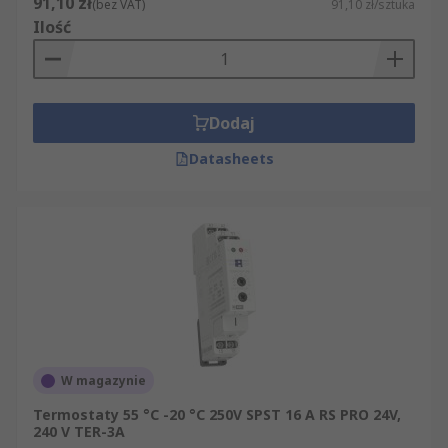
91,10 zł
(bez VAT)
91,10 zł/sztuka
Ilość
Dodaj
Datasheets
W magazynie
Termostaty 55 °C -20 °C 250V SPST 16 A RS PRO 24V,
240 V TER-3A