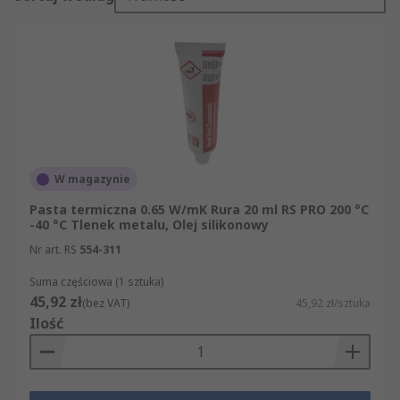
radiatora i urządzenia.Najczęściej stosuje się go
pomiędzy procesorem a radiatorem, aby
zmaksymalizować przenoszenie ciepła. Jest
również stosowany w innych komponentach
elektronicznych, które wytwarzają ciepło i
wymagają radiatora, takich jak tranzystory
MOSFET.Istnieją też inne rodzaje produktów,
które wypełniają szczelinę powietrzną pod
radiatorem:• klej termiczny• podkładki
W magazynie
termoprzewodzące
Pasta termiczna 0.65 W/mK Rura 20 ml RS PRO 200 °C
-40 °C Tlenek metalu, Olej silikonowy
Nr art. RS
554-311
Suma częściowa (1 sztuka)
45,92 zł
(bez VAT)
45,92 zł/sztuka
Ilość