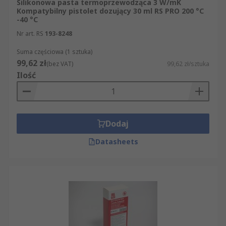
Silikonowa pasta termoprzewodząca 3 W/mK
Kompatybilny pistolet dozujący 30 ml RS PRO 200 °C
-40 °C
Nr art. RS
193-8248
Suma częściowa (1 sztuka)
99,62 zł
(bez VAT)
99,62 zł/sztuka
Ilość
Dodaj
Datasheets