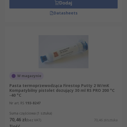
Dodaj
Datasheets
W magazynie
Pasta termoprzewodząca Firestop Putty 2 W/mK
Kompatybilny pistolet dozujący 30 ml RS PRO 200 °C
-40 °C
Nr art. RS
193-8247
Suma częściowa (1 sztuka)
70,46 zł
(bez VAT)
70,46 zł/sztuka
Ilość