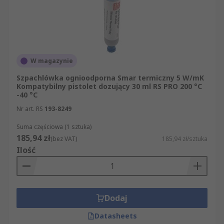
W magazynie
Szpachlówka ognioodporna Smar termiczny 5 W/mK
Kompatybilny pistolet dozujący 30 ml RS PRO 200 °C
-40 °C
Nr art. RS
193-8249
Suma częściowa (1 sztuka)
185,94 zł
(bez VAT)
185,94 zł/sztuka
Ilość
Dodaj
Datasheets