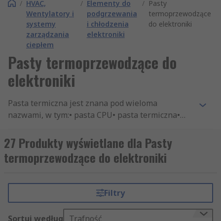
/
HVAC,
/
Elementy do
/
Pasty
Wentylatory i
podgrzewania
termoprzewodzące
systemy
i chłodzenia
do elektroniki
zarządzania
elektroniki
ciepłem
Pasty termoprzewodzące do
elektroniki
Pasta termiczna jest znana pod wieloma
nazwami, w tym:• pasta CPU• pasta termiczna•
pasta termoprzewodząca• taśma termiczna, żel
lub pasta• materiał termoprzewodzący.Jest to
27 Produkty wyświetlane dla Pasty
materiał przewodzący ciepło, który zwykle
termoprzewodzące do elektroniki
stanowi izolację elektryczną, co pomaga
rozproszyć ciepło z urządzenia. Jego główną
funkcją jest usunięcie przestrzeni powietrznych,
Filtry
które pełniłyby funkcje izolatorów termicznych.
Wypełnia mikroskopijne niedoskonałości
Sortuj według
Trafność