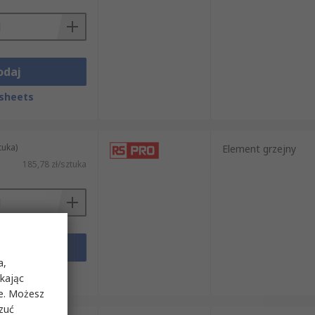
odaj
sheets
tuka)
Element grzejny
185,78 zł/sztuka
odaj
a,
sheets
ikając
ie. Możesz
rzuć