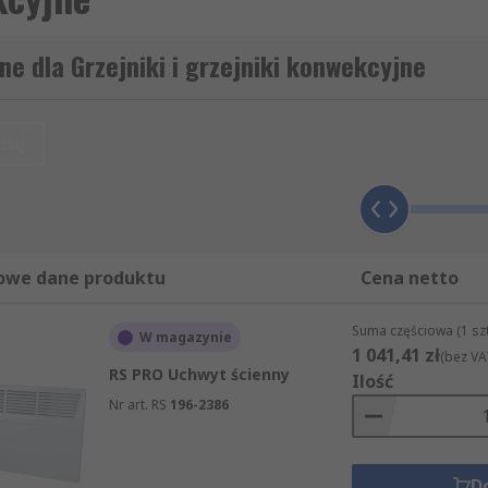
e dla Grzejniki i grzejniki konwekcyjne
tuj
owe dane produktu
Cena netto
Suma częściowa (1 sz
W magazynie
1 041,41 zł
(bez VA
RS PRO Uchwyt ścienny
Ilość
Nr art. RS
196-2386
D