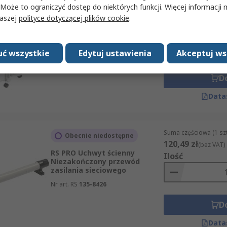
Suma częściowa (1 sz
 Może to ograniczyć dostęp do niektórych funkcji. Więcej informacji
W magazynie
376,19 zł
naszej
polityce dotyczącej plików cookie
.
(bez VAT)
RS PRO Podłoga Typ C – EU
Ilość
Nr art. RS
712-6077
ć wszystkie
Edytuj ustawienia
Akceptuj ws
D
Data
Suma częściowa (1 sz
Obecnie niedostępne
120,49 zł
(bez VAT)
RS PRO Uchwyt ścienny
Ilość
Niezakończony przewód
zasilania sieciowego
Nr art. RS
135-8426
D
Data