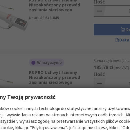
Ilość
Niezakończony przewód
zasilania sieciowego
Nr art. RS
643-845
D
Data
Suma częściowa (1 sz
W magazynie
185,78 zł
(bez VAT)
RS PRO Uchwyt ścienny
Ilość
Niezakończony przewód
zasilania sieciowego
Nr art. RS
643-846
my Twoją prywatność
D
ków cookie i innych technologii do statystycznej analizy użytkowani
Data
cji i wyświetlania reklam na stronach internetowych osób trzecich. Kl
szystkie", wyrażasz zgodę na przetwarzanie wszystkich plików cook
 cookie, klikając "Edytuj ustawienia". Jeśli tego nie chcesz, kliknij "Od