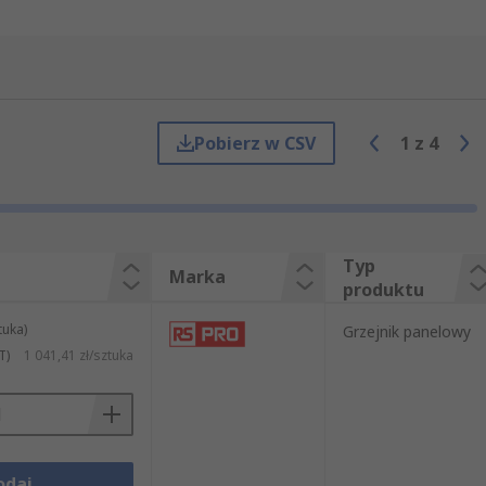
Pobierz w CSV
1
z
4
Typ
Marka
produktu
tuka)
Grzejnik panelowy
T)
1 041,41 zł/sztuka
odaj