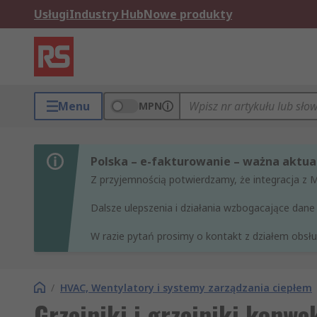
Usługi
Industry Hub
Nowe produkty
Menu
MPN
Polska – e-fakturowanie – ważna aktual
Z przyjemnością potwierdzamy, że integracja z 
Dalsze ulepszenia i działania wzbogacające da
W razie pytań prosimy o kontakt z działem obsług
/
HVAC, Wentylatory i systemy zarządzania ciepłem
Grzejniki i grzejniki konwe