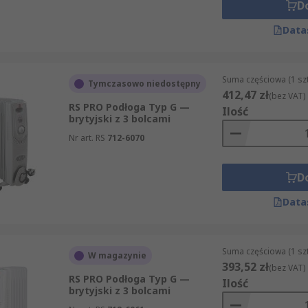
D
Data
Suma częściowa (1 sz
Tymczasowo niedostępny
412,47 zł
(bez VAT)
RS PRO Podłoga Typ G —
Ilość
brytyjski z 3 bolcami
Nr art. RS
712-6070
D
Data
Suma częściowa (1 sz
W magazynie
393,52 zł
(bez VAT)
RS PRO Podłoga Typ G —
Ilość
brytyjski z 3 bolcami