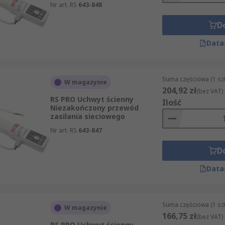
Nr art. RS
643-848
D
Data
Suma częściowa (1 sz
W magazynie
204,92 zł
(bez VAT)
RS PRO Uchwyt ścienny
Ilość
Niezakończony przewód
zasilania sieciowego
Nr art. RS
643-847
D
Data
Suma częściowa (1 sz
W magazynie
166,75 zł
(bez VAT)
RS PRO Uchwyt ścienny