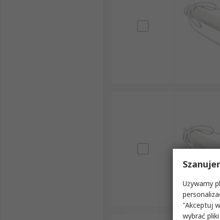
Szanuje
Używamy pli
personaliza
"Akceptuj w
wybrać pliki