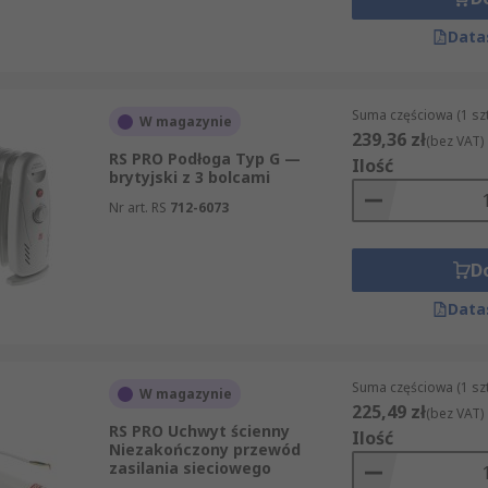
Data
Suma częściowa (1 sz
W magazynie
239,36 zł
(bez VAT)
RS PRO Podłoga Typ G —
Ilość
brytyjski z 3 bolcami
Nr art. RS
712-6073
D
Data
Suma częściowa (1 sz
W magazynie
225,49 zł
(bez VAT)
RS PRO Uchwyt ścienny
Ilość
Niezakończony przewód
zasilania sieciowego