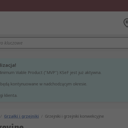
izacja!
Minimum Viable Product ("MVP") KSeF jest już aktywna.
ne będą kontynuowane w nadchodzącym okresie.
i klienta.
/
Grzałki i grzejniki
/
Grzejniki i grzejniki konwekcyjne
kcyjne