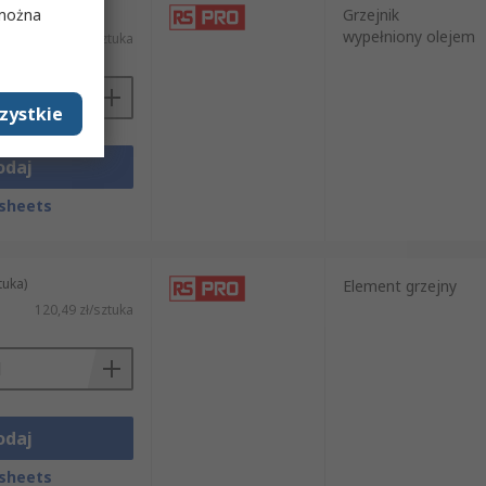
tuka)
 można
Grzejnik
wypełniony olejem
376,19 zł/sztuka
zystkie
odaj
sheets
tuka)
Element grzejny
120,49 zł/sztuka
odaj
sheets