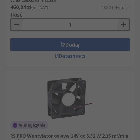
Suma częściowa (1 sztuka)
460,04 zł
(bez VAT)
460,04 zł/sztuka
Ilość
Dodaj
Datasheets
W magazynie
RS PRO Wentylator osiowy 24V dc 5.52 W 2.35 m³/min