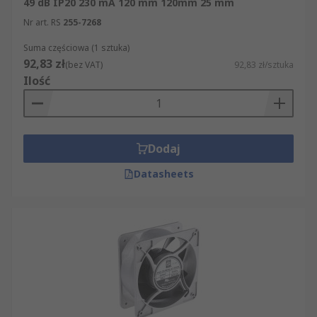
49 dB IP20 230 mA 120 mm 120mm 25 mm
Nr art. RS
255-7268
Suma częściowa (1 sztuka)
92,83 zł
(bez VAT)
92,83 zł/sztuka
Ilość
Dodaj
Datasheets