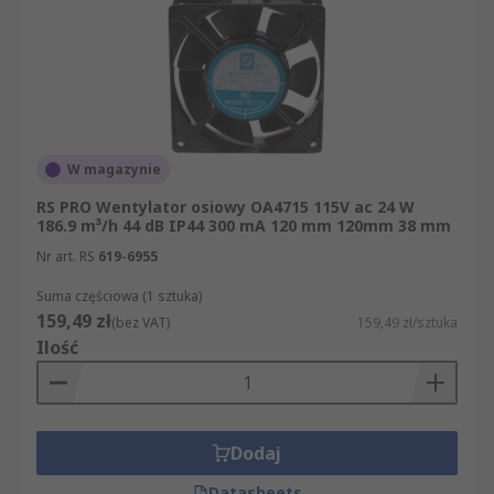
W magazynie
RS PRO Wentylator osiowy OA4715 115V ac 24 W
186.9 m³/h 44 dB IP44 300 mA 120 mm 120mm 38 mm
Nr art. RS
619-6955
Suma częściowa (1 sztuka)
159,49 zł
(bez VAT)
159,49 zł/sztuka
Ilość
Dodaj
Datasheets