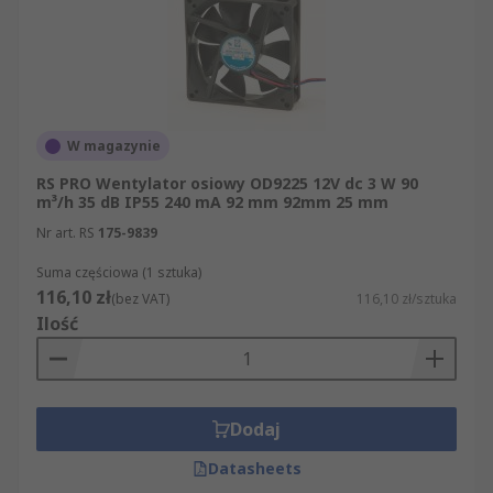
potrzebna jest do schłodzenia danego
obszaru?
Kształt – kwadratowa czy okrągła rama?
Zastosowania
W magazynie
RS PRO Wentylator osiowy OD9225 12V dc 3 W 90
Wentylatory osiowe są rozwiązaniem, które nie
m³/h 35 dB IP55 240 mA 92 mm 92mm 25 mm
jest kosztowne i wciąż zachowuje odpowiednie
Nr art. RS
175-9839
rezultaty i jakość pracy. To dlatego mają one
szeroki wachlarz zastosowań w kwestii
Suma częściowa (1 sztuka)
chłodzenia i wentylacji w niemal każdej branży.
116,10 zł
(bez VAT)
116,10 zł/sztuka
Najczęściej możemy je znaleźć w:
Ilość
Szafach elektrycznych i obudowy —
Wentylatory osiowe są instalowane w celu
utrzymania niskiej temperatury
Dodaj
podzespołów, zapobiegając
Datasheets
przedwczesnemu wystąpieniu awarii.