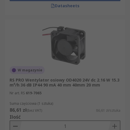
Datasheets
W magazynie
RS PRO Wentylator osiowy OD4020 24V dc 2.16 W 15.3
m³/h 36 dB IP44 90 mA 40 mm 40mm 20 mm
Nr art. RS
619-7065
Suma częściowa (1 sztuka)
86,61 zł
(bez VAT)
86,61 zł/sztuka
Ilość