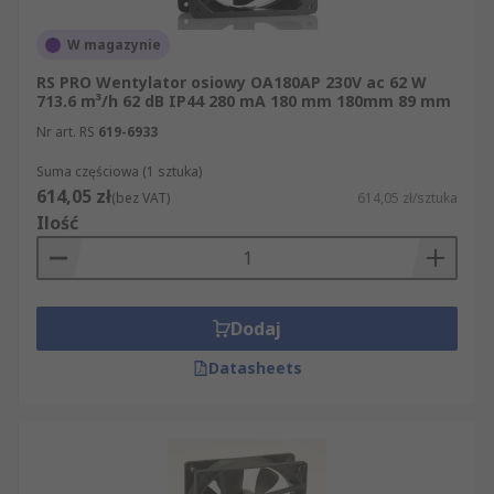
W magazynie
RS PRO Wentylator osiowy OA180AP 230V ac 62 W
713.6 m³/h 62 dB IP44 280 mA 180 mm 180mm 89 mm
Nr art. RS
619-6933
Suma częściowa (1 sztuka)
614,05 zł
(bez VAT)
614,05 zł/sztuka
Ilość
Dodaj
Datasheets