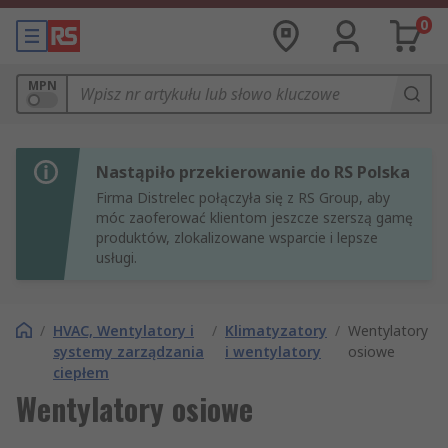
0
MPN
Nastąpiło przekierowanie do RS Polska
Firma Distrelec połączyła się z RS Group, aby
móc zaoferować klientom jeszcze szerszą gamę
produktów, zlokalizowane wsparcie i lepsze
usługi.
/
HVAC, Wentylatory i
/
Klimatyzatory
/
Wentylatory
systemy zarządzania
i wentylatory
osiowe
ciepłem
Wentylatory osiowe