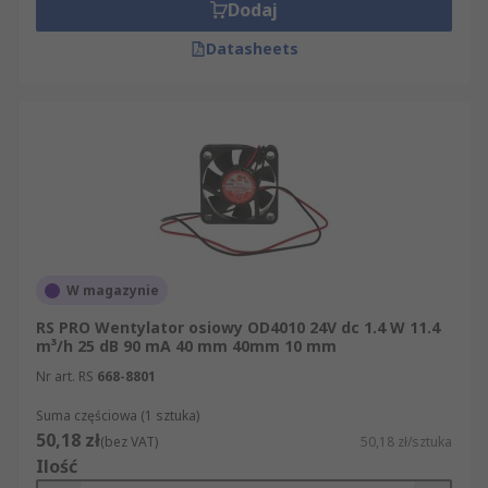
Dodaj
Datasheets
W magazynie
RS PRO Wentylator osiowy OD4010 24V dc 1.4 W 11.4
m³/h 25 dB 90 mA 40 mm 40mm 10 mm
Nr art. RS
668-8801
Suma częściowa (1 sztuka)
50,18 zł
(bez VAT)
50,18 zł/sztuka
Ilość