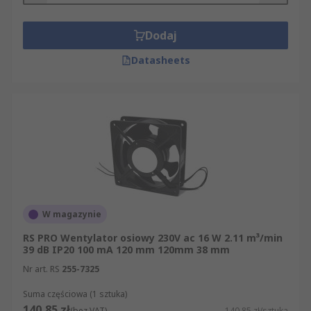
Dodaj
Datasheets
W magazynie
RS PRO Wentylator osiowy 230V ac 16 W 2.11 m³/min
39 dB IP20 100 mA 120 mm 120mm 38 mm
Nr art. RS
255-7325
Suma częściowa (1 sztuka)
140,85 zł
(bez VAT)
140,85 zł/sztuka