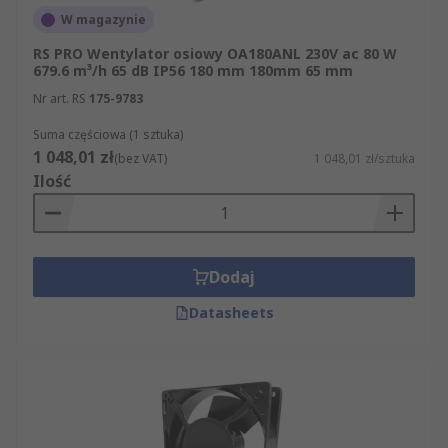
W magazynie
RS PRO Wentylator osiowy OA180ANL 230V ac 80 W
679.6 m³/h 65 dB IP56 180 mm 180mm 65 mm
Nr art. RS
175-9783
Suma częściowa (1 sztuka)
1 048,01 zł
(bez VAT)
1 048,01 zł/sztuka
Ilość
Dodaj
Datasheets