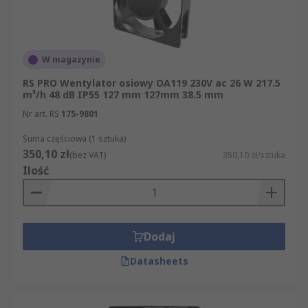
W magazynie
RS PRO Wentylator osiowy OA119 230V ac 26 W 217.5
m³/h 48 dB IP55 127 mm 127mm 38.5 mm
Nr art. RS
175-9801
Suma częściowa (1 sztuka)
350,10 zł
(bez VAT)
350,10 zł/sztuka
Ilość
Dodaj
Datasheets