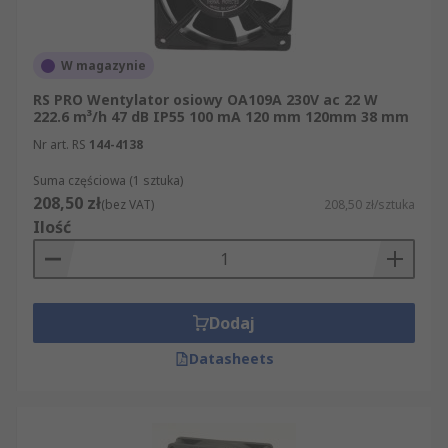
uwagę kilka czynników. Niektóre kluczowe
kwestie do rozważenia to:
W magazynie
Napięcie zasilania – czy wentylator będzie
RS PRO Wentylator osiowy OA109A 230V ac 22 W
pracował przy prądzie stałym czy
222.6 m³/h 47 dB IP55 100 mA 120 mm 120mm 38 mm
zmiennym?
Nr art. RS
144-4138
Prędkość wentylatora – wysoka czy niska?
Suma częściowa (1 sztuka)
Jakiej prędkości obrotowej oczekujemy?
208,50 zł
(bez VAT)
208,50 zł/sztuka
Poziom hałasu – Czy dane zastosowanie
Ilość
wymaga cichego wentylatora?
Ciśnienie statyczne – jaka jest odporność na
przepływ powietrza?
Dodaj
Stopień ochrony – Czy wentylator osiowy
potrzebuje stopnia ochrony IP55 lub
Datasheets
wyższego?
Rodzaj łożyska – tulejowe czy kulkowe?
Przepływ powietrza – Jaka ilosć powietrza