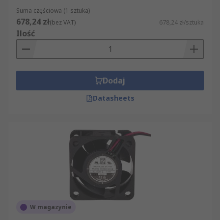
Suma częściowa (1 sztuka)
678,24 zł
(bez VAT)
678,24 zł/sztuka
Ilość
Dodaj
Datasheets
W magazynie