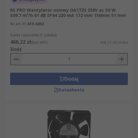
osiowe?
RS PRO Wentylator osiowy OA172S 230V ac 50 W
509.7 m³/h 61 dB IP44 220 mA 172 mm 150mm 51 mm
Wentylatory osiowe są istotnym elementem
Nr art. RS
619-6882
zapewniającym płynną pracę maszyn i urządzeń
Suma częściowa (1 sztuka)
elektronicznych. Chłodzenie urządzenia jest
466,22 zł
(bez VAT)
466,22 zł/sztuka
koniecznością, ponieważ przegrzanie często
Ilość
prowadzi do poważnych problemów, w tym
przedwczesnego zepsucia się części, skrócenia
długości życia produktu, a czasami do całkowitego
zepsucia sprzętu.
Dodaj
Jaki wentylator osiowy będzie dla mnie
Datasheets
najlepszy?
Rodzaj wentylatora osiowego zależy całkowicie od
zastosowania i środowiska, w jakim będzie
używany. Przy wyborze najbardziej
odpowiedniego wentylatora należy wziąć pod