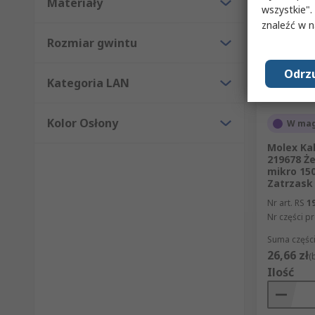
Materiały
wszystkie".
znaleźć w 
Rozmiar gwintu
Odrzu
Kategoria LAN
Kolor Osłony
W mag
Molex Ka
219678 Ż
mikro 15
Zatrzask
Nr art. RS
1
Nr części p
Suma części
26,66 zł
(
Ilość