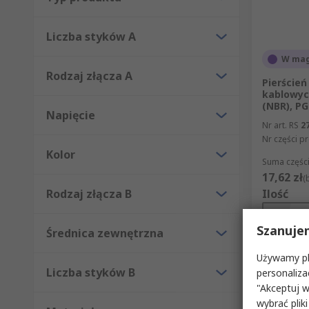
Liczba styków A
W mag
Rodzaj złącza A
Pierścień
kablowyc
(NBR), PG
Napięcie
Nr art. RS
2
Nr części p
Kolor
Suma części
17,62 zł
(
Rodzaj złącza B
Ilość
Szanuje
Średnica zewnętrzna
Używamy pli
Liczba styków B
personaliza
"Akceptuj w
wybrać pliki