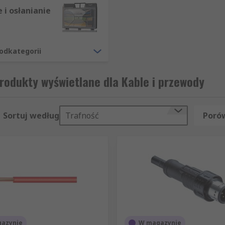
 i osłanianie
nergetycznych i urządzeń elektrycznych. Typowe telewizory,
ewodów w zakresie zasilania elektrycznego, audio, zastoso
odkategorii
odukty wyświetlane dla Kable i przewody
Sortuj według
Trafność
Porów
azynie
W magazynie