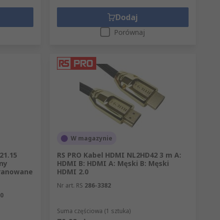
Dodaj
Porównaj
W magazynie
21.15
RS PRO Kabel HDMI NL2HD42 3 m A:
ny
HDMI B: HDMI A: Męski B: Męski
kranowane
HDMI 2.0
Nr art. RS
286-3382
50
Suma częściowa (1 sztuka)