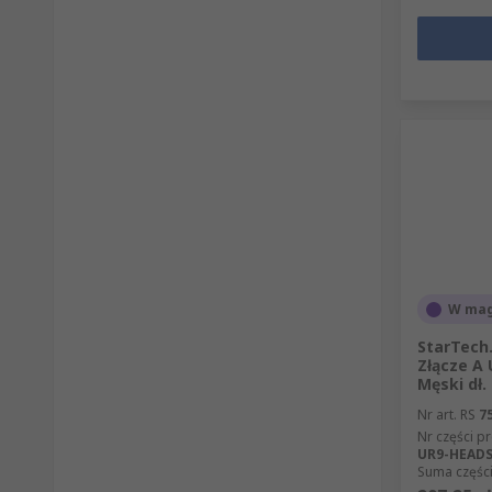
W mag
StarTech
Złącze A 
Męski dł.
Nr art. RS
7
Nr części p
UR9-HEAD
Suma części