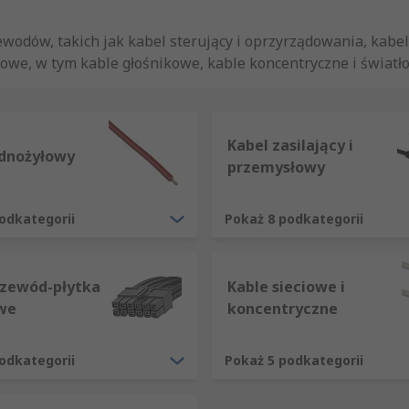
ewodów, takich jak kabel sterujący i oprzyrządowania, kabel
owe, w tym kable głośnikowe, kable koncentryczne i światło
, których potrzebujesz od termokurczliwych i innych produ
i?
Kabel zasilający i
ednożyłowy
przemysłowy
rycznych i komunikacyjnych. Kable są zazwyczaj szeregiem
rzną osłoną.
odkategorii
Pokaż 8 podkategorii
m lub żyłką używanym w praktycznie każdym zastosowaniu 
acyjne, a my oferujemy szeroką gamę kabli i przewodów do
rzewód-płytka
Kable sieciowe i
we
koncentryczne
odkategorii
Pokaż 5 podkategorii
śmy wszelkie uzasadnione kroki w celu potwierdzenia tego 
cie otrzymania certyfikatu.