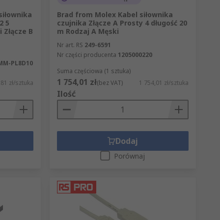
siłownika
Brad from Molex Kabel siłownika
2 5
czujnika Złącze A Prosty 4 długość 20
i Złącze B
m Rodzaj A Męski
Nr art. RS
249-6591
Nr części producenta
1205000220
MM-PL8D10
Suma częściowa (1 sztuka)
1 754,01 zł
81 zł/sztuka
(bez VAT)
1 754,01 zł/sztuka
Ilość
Dodaj
Porównaj