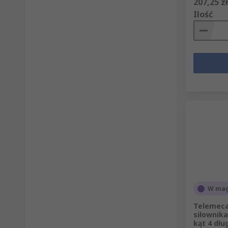
207,25 zł
Ilość
W mag
Telemeca
siłownika
kąt 4 dłu