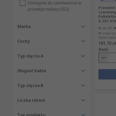
Dostępne do zamówienia w
Przewód 
przedsprzedaży (252)
Czerwony
Poliolefi
5, IEC 61
Marka
Nr art. RS
3
Nr części p
Suma części
Cechy
101,70 zł
Ilość
Typ złącza A
Długość kabla
Typ złącza B
Liczba rdzeni
Typ produktu