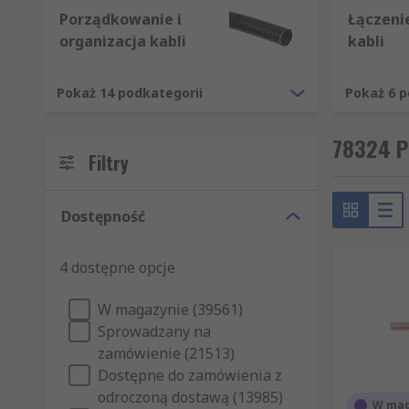
Informacje o zastosowaniu
Porządkowanie i
Łączenie
organizacja kabli
kabli
Kable i przewody są szeroko stosowane do urządzeń e
urządzenia IT. Dostarczamy szeroką gamę kabli i prz
Pokaż 14 podkategorii
Pokaż 6 p
78324 Pr
Filtry
Dostępność
4 dostępne opcje
W magazynie (39561)
Sprowadzany na
zamówienie (21513)
Dostępne do zamówienia z
odroczoną dostawą (13985)
W mag