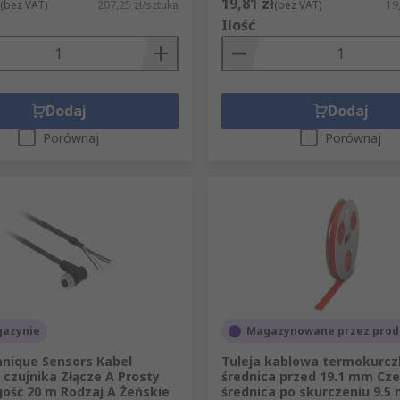
19,81 zł
(bez VAT)
207,25 zł/sztuka
(bez VAT)
19
Ilość
Dodaj
Dodaj
Porównaj
Porównaj
azynie
Magazynowane przez prod
nique Sensors Kabel
Tuleja kablowa termokurcz
 czujnika Złącze A Prosty
średnica przed 19.1 mm Cz
gość 20 m Rodzaj A Żeńskie
średnica po skurczeniu 9.5