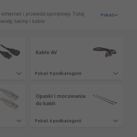
 ethernet i przewód sprzętowy. Tutaj
Pokaż
wody, taśmy i kable
któw do ochrony kabli, po opaski
Kable AV
 wiązanych przewodów, splecionych lub
Pokaż 9 podkategorii
elektrycznym lub elektronicznym. Oba
stosowanych do Twoich potrzeb.
Opaski i mocowania
do kabli
Pokaż 4 podkategorii
oświadczenia. Informacje dotyczą