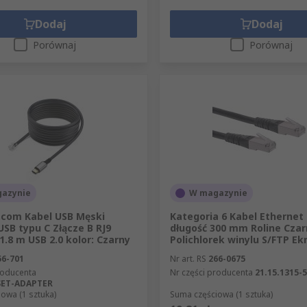
Dodaj
Dodaj
Porównaj
Porównaj
azynie
W magazynie
.com Kabel USB Męski
Kategoria 6 Kabel Ethernet 
USB typu C Złącze B RJ9
długość 300 mm Roline Czar
 1.8 m USB 2.0 kolor: Czarny
Polichlorek winylu S/FTP E
56-701
Nr art. RS
266-0675
roducenta
Nr części producenta
21.15.1315-
SET-ADAPTER
owa (1 sztuka)
Suma częściowa (1 sztuka)