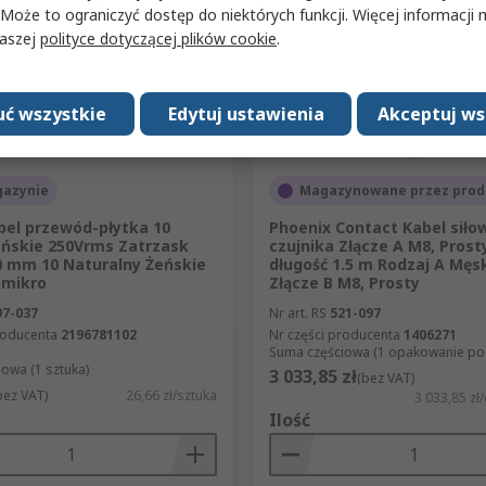
 Może to ograniczyć dostęp do niektórych funkcji. Więcej informacji
naszej
polityce dotyczącej plików cookie
.
ć wszystkie
Edytuj ustawienia
Akceptuj ws
azynie
Magazynowane przez prod
bel przewód-płytka 10
Phoenix Contact Kabel siło
eńskie 250Vrms Zatrzask
czujnika Złącze A M8, Prost
0 mm 10 Naturalny Żeńskie
długość 1.5 m Rodzaj A Męs
 mikro
Złącze B M8, Prosty
97-037
Nr art. RS
521-097
roducenta
2196781102
Nr części producenta
1406271
Suma częściowa (1 opakowanie po 5
owa (1 sztuka)
3 033,85 zł
(bez VAT)
bez VAT)
26,66 zł/sztuka
3 033,85 z
Ilość