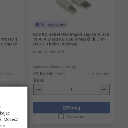
W magazynie
RS PRO Kabel USB Męski Złącze A USB
 Prosty 1
typu A Złącze B USB B Męski dł. 5 m
ie Złącze
USB 2.0 kolor: Beżowy
Nr art. RS
286-3295
Suma częściowa (1 sztuka)
31,05 zł
67 zł/sztuka
(bez VAT)
31,05 zł/sztuka
Ilość
a,
Dodaj
ikając
Porównaj
ie. Możesz
rzuć