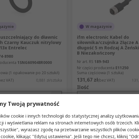
azynie
W magazynie
 uszczelniający do dławnic
ifm electronic Kabel do
h Czarny Kauczuk nitrylowy
siłownika/czujnika Złącze A
13x Entrelec
długość 5 m Rodzaj A Żeńsk
B Niezakończony
74-8980
Nr art. RS
189-943
roducenta
1SNG609048R0000
Nr części producenta
E11250
owa (1 opakowanie po 20 sztuk/i)
Suma częściowa (1 sztuka)
131,67 zł
bez VAT)
0,881 zł/sztuka
(bez VAT)
131,
Ilość
my Twoją prywatność
ków cookie i innych technologii do statystycznej analizy użytkowani
Dodaj
Dodaj
cji i wyświetlania reklam na stronach internetowych osób trzecich. Kl
Porównaj
Porównaj
szystkie", wyrażasz zgodę na przetwarzanie wszystkich plików cook
 cookie, klikając "Edytuj ustawienia". Jeśli tego nie chcesz, kliknij "Od