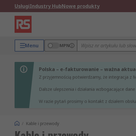
Usługi
Industry Hub
Nowe produkty
Menu
MPN
Polska – e-fakturowanie – ważna aktual
Z przyjemnością potwierdzamy, że integracja z 
Dalsze ulepszenia i działania wzbogacające da
W razie pytań prosimy o kontakt z działem obsług
/
Kable i przewody
Kable i przewody