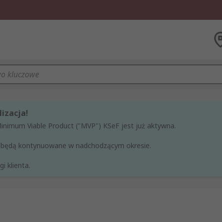
izacja!
Minimum Viable Product ("MVP") KSeF jest już aktywna.
ne będą kontynuowane w nadchodzącym okresie.
i klienta.