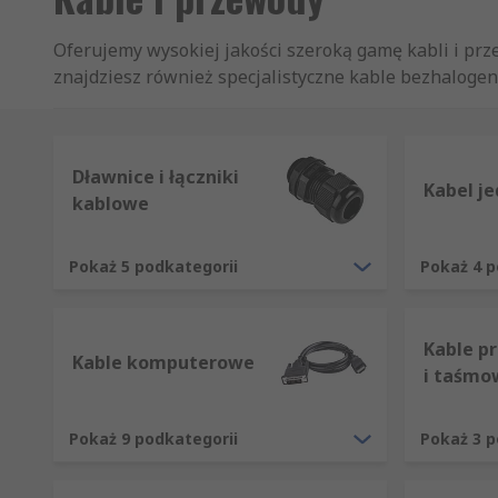
Oferujemy wysokiej jakości szeroką gamę kabli i prz
znajdziesz również specjalistyczne kable bezhalogen
wysokotemperaturowe. Oferujemy wszystkie akcesoria
kablowe i systemy etykietowania.
Jaka jest różnica między kablami i przewodam
Dławnice i łączniki
Kabel j
kablowe
Kable i przewody są używane w zastosowaniach elekt
skręconych razem, a następnie połączonych z zewnęt
Pokaż 5 podkategorii
Pokaż 4 p
Przewód jest typowym pojedynczym metalowym pręte
przenoszą prąd elektryczny lub sygnały telekomunik
Kable p
Kable komputerowe
i taśmo
Dyrektywa RoHS
Pokaż 9 podkategorii
Pokaż 3 p
Nasze produkty są zgodne z dyrektywą RoHS. Podjęli
wyłącznie produktów sprzedawanych w dniu lub po da