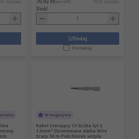
70,92 zł
,81 zł/sztuka
(bez VAT)
70,92 zł/sztuka
Ilość
Dodaj
Porównaj
ucenta
W magazynie
liwa
Kabel sterujący CY liczba żył 2
erwony
1.5mm² Ekranowane Alpha Wire
 mm
Szary 50 m Polichlorek winylu