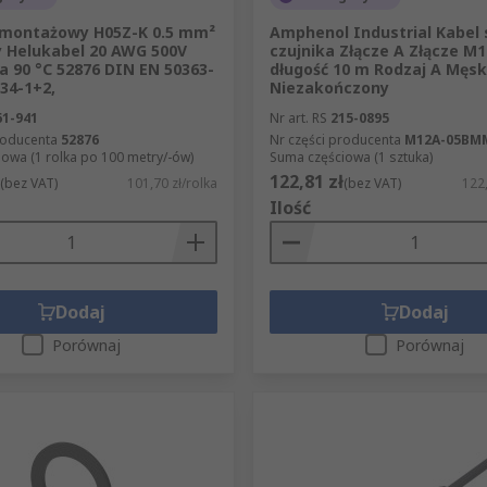
montażowy H05Z-K 0.5 mm²
Amphenol Industrial Kabel 
 Helukabel 20 AWG 500V
czujnika Złącze A Złącze M1
na 90 °C 52876 DIN EN 50363-
długość 10 m Rodzaj A Męsk
034-1+2,
Niezakończony
61-941
Nr art. RS
215-0895
roducenta
52876
Nr części producenta
M12A-05BM
owa (1 rolka po 100 metry/-ów)
Suma częściowa (1 sztuka)
122,81 zł
(bez VAT)
101,70 zł/rolka
(bez VAT)
122,
Ilość
Dodaj
Dodaj
Porównaj
Porównaj