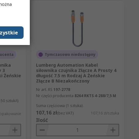
 można
zystkie
ucenta
Tymczasowo niedostępny
wnika
Lumberg Automation Kabel
y 3
siłownika czujnika Złącze A Prosty 4
ki Żeńskie
długość 7.5 m Rodzaj A Żeńskie
Złącze B Niezakończony
Nr art. RS
197-2778
Nr części producenta
8264 RKTS 4-288/7,5 M
0 sztuk/i)
Suma częściowa (1 sztuka)
107,16 zł
(bez VAT)
107,16 zł/sztuka
ł/opakowanie
Ilość