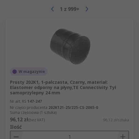
1
z
999+
W magazynie
Prosty 202K1, 1-palczasta, Czarny, materiał:
Elastomer odporny na płyny,TE Connectivity Tył
samoprzylepny 24 mm
Nr art. RS
147-247
Nr części producenta
202K121-25/225-CS-2065-0
Suma częściowa (1 sztuka)
96,12 zł
(bez VAT)
96,12 zł/sztuka
Ilość