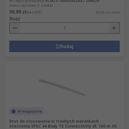
Nr części producenta
YF2A15-100VB5XLEAX / 2096241
Suma częściowa (1 sztuka)
98,88 zł
(bez VAT)
98,88 zł/sztuka
Ilość
Dodaj
W magazynie
Drut do stosowania w trudnych warunkach
otoczenia SPEC 44 Biały TE Connectivity dł. 100 m 36