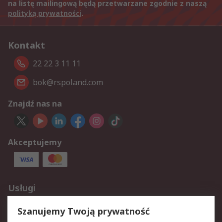
na listę mailingową będą przetwarzane zgodnie z naszą
polityką prywatności
.
Kontakt
22 22 3 11 11
bok@rspoland.com
Znajdź nas na
Akceptujemy
Usługi
Dostawa
Śledzenie przesyłek
Szanujemy Twoją prywatność
Reklamacje i zwroty
Rejestracja