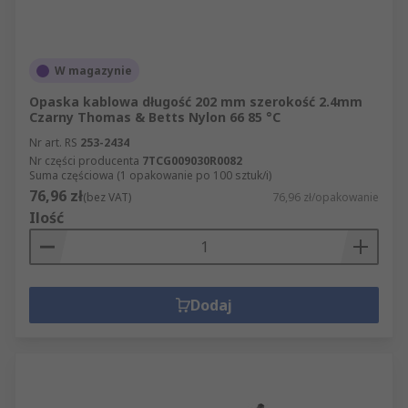
W magazynie
Opaska kablowa długość 202 mm szerokość 2.4mm
Czarny Thomas & Betts Nylon 66 85 °C
Nr art. RS
253-2434
Nr części producenta
7TCG009030R0082
Suma częściowa (1 opakowanie po 100 sztuk/i)
76,96 zł
(bez VAT)
76,96 zł/opakowanie
Ilość
Dodaj