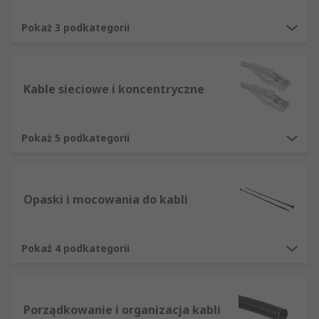
Kable i przewody są szeroko stosowane do
Pokaż 3 podkategorii
urządzeń energetycznych i urządzeń
elektrycznych. Typowe telewizory, pralki,
komputery, smartfony, tablety i urządzenia IT.
Kable sieciowe i koncentryczne
Dostarczamy szeroką gamę kabli i przewodów w
zakresie zasilania elektrycznego, audio,
zastosowań sieciowych i telekomunikacyjnych.
Pokaż 5 podkategorii
Opaski i mocowania do kabli
Pokaż 4 podkategorii
Porządkowanie i organizacja kabli