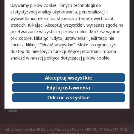
Używamy plików cookie i innych technologii do
Pomoc
statystycznej analizy użytkowania, personalizacji i
wyświetlania reklam na stronach internetowych osób
Aspekty prawne
trzecich. Klikając "Akceptuj wszystkie", wyrażasz zgodę na
przetwarzanie wszystkich plików cookie. Możesz wybrać
Bezpieczeństwo e-
Polityka dotycząca
pliki cookie, klikając "Edytuj ustawienia". Jeśli tego nie
maila
plików cookie
chcesz, kliknij "Odrzuć wszystkie". Może to ograniczyć
Polityka prywatności
Użytkowanie witryny
dostęp do niektórych funkcji. Więcej informacji można
Zastrzeżenia prawne
Warunki Sprzedaży
znaleźć w naszej
polityce dotyczącej plików cookie
.
O firmie RS
Akceptuj wszystkie
Grupa RS
Kontakt
Edytuj ustawienia
O firmie RS
RS na świecie
Odrzuć wszystkie
Kariera
Nagrody dla RS
ESG
ul. Domaniewska 48 02-672 Warszawa Polska, NIP: PL 7010263911
© RS