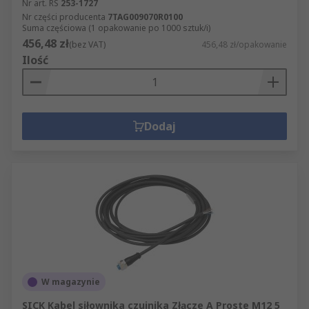
Nr art. RS
253-1727
Nr części producenta
7TAG009070R0100
Suma częściowa (1 opakowanie po 1000 sztuk/i)
456,48 zł
(bez VAT)
456,48 zł/opakowanie
Ilość
Dodaj
W magazynie
SICK Kabel siłownika czujnika Złącze A Proste M12 5