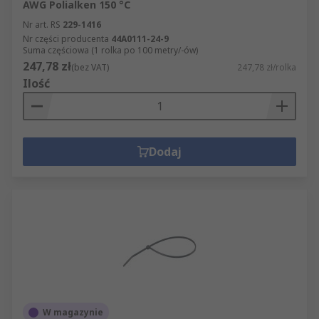
AWG Polialken 150 °C
Nr art. RS
229-1416
Nr części producenta
44A0111-24-9
Suma częściowa (1 rolka po 100 metry/-ów)
247,78 zł
(bez VAT)
247,78 zł/rolka
Ilość
Dodaj
W magazynie