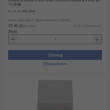
średnica kabla 3 mm max. średnica kabla 6.5 mm 85
°C IP68
Nr art. RS
669-4642
Suma częściowa (1 opakowanie po 5 sztuk/i)
27,45 zł
(bez VAT)
27,45 zł/opakowanie
Ilość
Dodaj
Datasheets