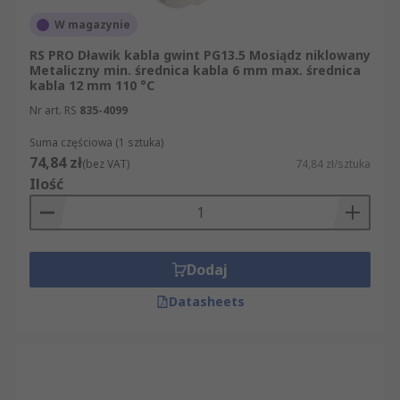
W magazynie
RS PRO Dławik kabla gwint PG13.5 Mosiądz niklowany
Metaliczny min. średnica kabla 6 mm max. średnica
kabla 12 mm 110 °C
Nr art. RS
835-4099
Suma częściowa (1 sztuka)
74,84 zł
(bez VAT)
74,84 zł/sztuka
Ilość
Dodaj
Datasheets