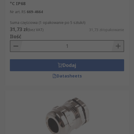
°C IP68
Nr art. RS
669-4664
Suma częściowa (1 opakowanie po 5 sztuk/i)
31,73 zł
(bez VAT)
31,73 zł/opakowanie
Ilość
Dodaj
Datasheets