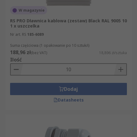
W magazynie
RS PRO Dławnica kablowa (zestaw) Black RAL 9005 10
1 x uszczelka
Nr art. RS
185-6089
Suma częściowa (1 opakowanie po 10 sztuk/i)
188,96 zł
(bez VAT)
18,896 zł/sztuka
Ilość
Dodaj
Datasheets