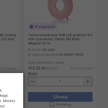
W magazynie
65 Czarny
Taśma piankowa VHB LSE grubość 0.6
0.152 mm
mm szerokość 19mm 3M Biały
długość 33 m
Nr art. RS
197-3283
Nr części producenta
LSE-060WF 19X33
Suma częściowa (1 sztuka)
312,25 zł
,15 zł/sztuka
(bez VAT)
312,25 zł/sztuka
Ilość
a,
ikając
Dodaj
ie. Możesz
Porównaj
rzuć