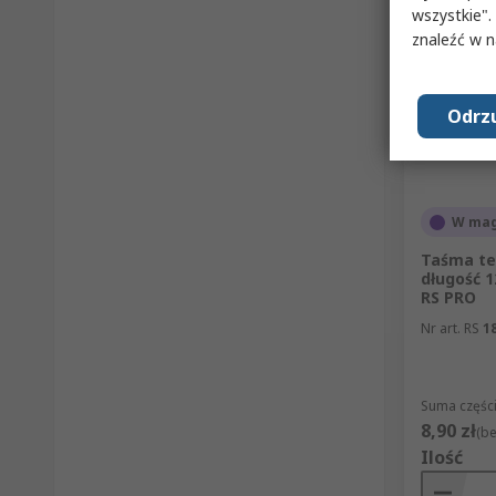
wszystkie".
znaleźć w 
Odrzu
W mag
Taśma te
długość 1
RS PRO
Nr art. RS
1
Suma części
8,90 zł
(be
Ilość