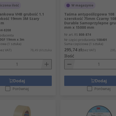
czona ilość
W magazynie
zastosowań taśmy znajduje się:* Izolacja elektryczna
ankowa VHB grubość 1.1
Taśma antypoślizgowa 108
kość 19mm 3M Szary
szerokość 75mm Czarny 10
3 m
Durable Samoprzylepne gru
mm x 15000 mm
84-8208
Nr art. RS
808-874
roducenta
0GF 19mm x 3m
Nr części producenta
108401
owa (1 sztuka)
Suma częściowa (1 sztuka)
295,74 zł
bez VAT)
78,49 zł/sztuka
(bez VAT)
295,
Ilość
Dodaj
Dodaj
Porównaj
Porównaj