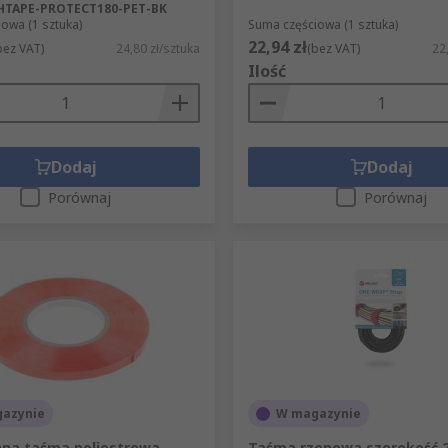
 HTAPE-PROTECT180-PET-BK
owa (1 sztuka)
Suma częściowa (1 sztuka)
22,94 zł
bez VAT)
24,80 zł/sztuka
(bez VAT)
22
Ilość
Dodaj
Dodaj
Porównaj
Porównaj
azynie
W magazynie
na taśma poliestrowa
Taśma rzepowa szerokość