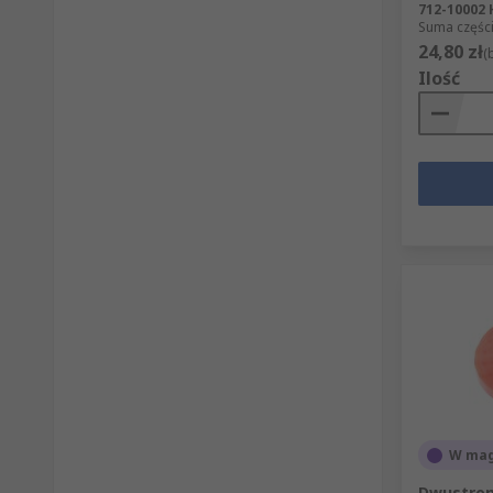
712-10002
Suma części
24,80 zł
(
Ilość
W mag
Dwustron