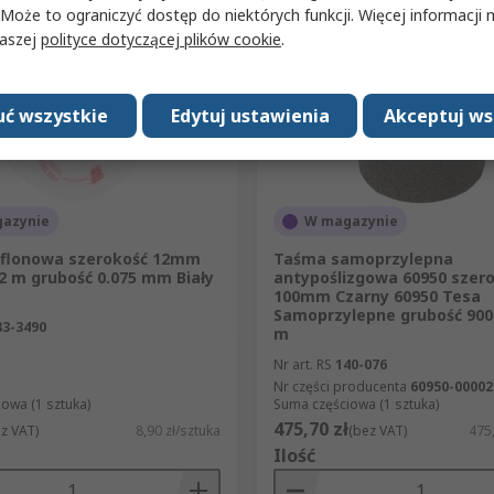
 Może to ograniczyć dostęp do niektórych funkcji. Więcej informacji
naszej
polityce dotyczącej plików cookie
.
ć wszystkie
Edytuj ustawienia
Akceptuj ws
azynie
W magazynie
flonowa szerokość 12mm
Taśma samoprzylepna
2 m grubość 0.075 mm Biały
antypoślizgowa 60950 szer
100mm Czarny 60950 Tesa
Samoprzylepne grubość 900
83-3490
m
Nr art. RS
140-076
Nr części producenta
60950-00002
owa (1 sztuka)
Suma częściowa (1 sztuka)
475,70 zł
z VAT)
8,90 zł/sztuka
(bez VAT)
475,
Ilość