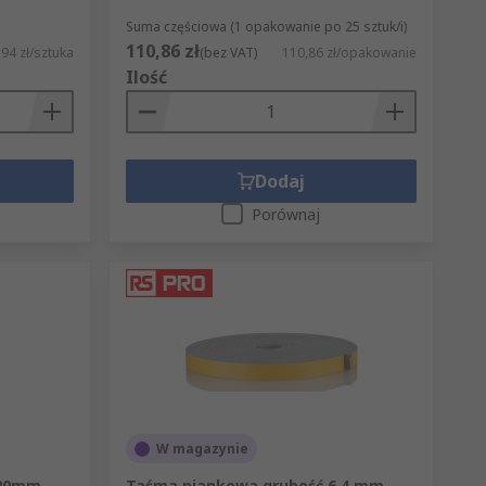
Suma częściowa (1 opakowanie po 25 sztuk/i)
110,86 zł
,94 zł/sztuka
(bez VAT)
110,86 zł/opakowanie
Ilość
Dodaj
Porównaj
W magazynie
 20mm
Taśma piankowa grubość 6.4 mm