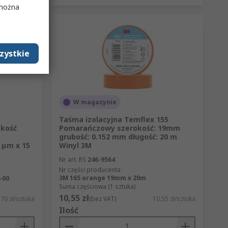
 można
zystkie
W magazynie
Taśma izolacyjna Temflex 155
okość
Pomarańczowy szerokość: 19mm
grubość: 0.152 mm długość: 20 m
 μm x 15
Winyl 3M
Nr art. RS
246-9564
Nr części producenta
3M 165 orange 19mm x 20m
-00
Suma częściowa (1 sztuka)
10,55 zł
70 zł/sztuka
(bez VAT)
10,55 zł/sztuka
Ilość