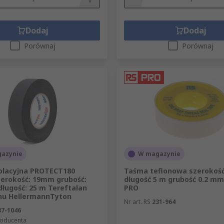
Dodaj
Dodaj
Porównaj
Porównaj
azynie
W magazynie
olacyjna PROTECT180
Taśma teflonowa szerokoś
zerokość: 19mm grubość:
długość 5 m grubość 0.2 mm 
długość: 25 m Tereftalan
PRO
enu HellermannTyton
Nr art. RS
231-964
37-1046
roducenta