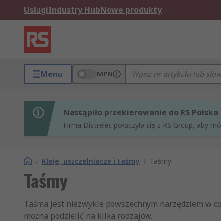
Usługi
Industry Hub
Nowe produkty
Menu
MPN
Nastąpiło przekierowanie do RS Polska
Firma Distrelec połączyła się z RS Group, aby m
/
Kleje, uszczelniacze i taśmy
/
Taśmy
Taśmy
Taśma jest niezwykle powszechnym narzędziem w codz
można podzielić na kilka rodzajów.