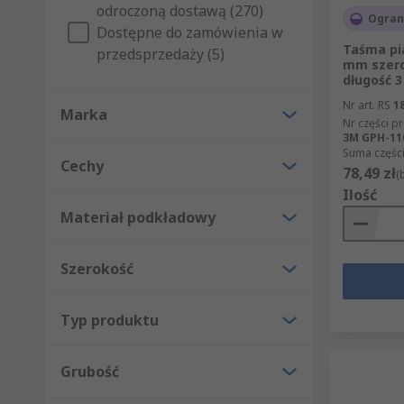
Do czego służą taśmy?
odroczoną dostawą (270)
Ograni
Dostępne do zamówienia w
Wśród licznych 
Taśma pi
przedsprzedaży (5)
mm szero
długość 
Nr art. RS
1
Marka
Nr części p
Sygnalizacja zagrożenia
3M GPH-11
Suma części
Cechy
78,49 zł
(
Ilość
<<* Oznaczanie pasa ruchu
Materiał podkładowy
Maskowanie
Pakowanie
Szerokość
Typ produktu
Grubość