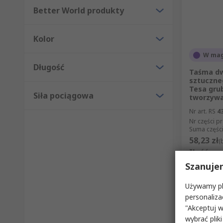
Better World produkty
Kolor
W mag
Długość
Taśma dw
sztuczne
Tesa gru
Siła pociągowa
tworzywa
Nr art. RS
4
Nr części p
Suma części
58,23 zł
(
Ilość
Szanuje
Używamy pli
personaliza
"Akceptuj w
wybrać pliki