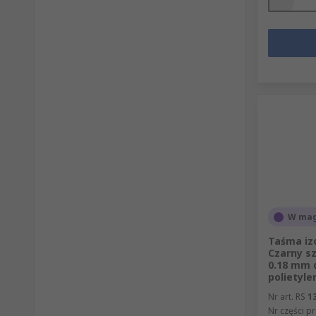
W mag
Taśma iz
Czarny s
0.18 mm 
polietyl
Nr art. RS
1
Nr części p