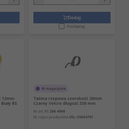
Dodaj
Porównaj
W magazynie
ć 12mm
Taśma rzepowa szerokość 20mm
Biały RS
Czarny Velcro długość 330 mm
Nr art. RS
286-4906
Nr części producenta
VEL-OW64701