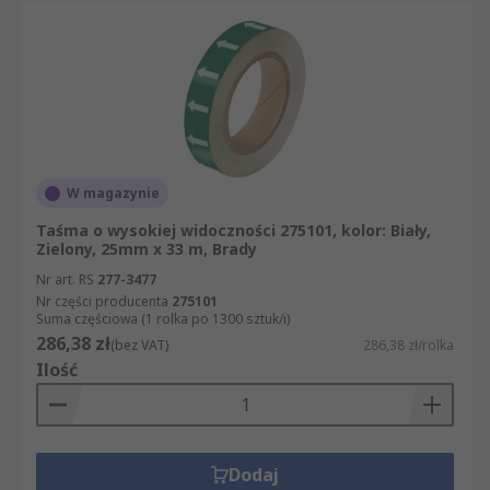
W magazynie
Taśma o wysokiej widoczności 275101, kolor: Biały,
Zielony, 25mm x 33 m, Brady
Nr art. RS
277-3477
Nr części producenta
275101
Suma częściowa (1 rolka po 1300 sztuk/i)
286,38 zł
(bez VAT)
286,38 zł/rolka
Ilość
Dodaj