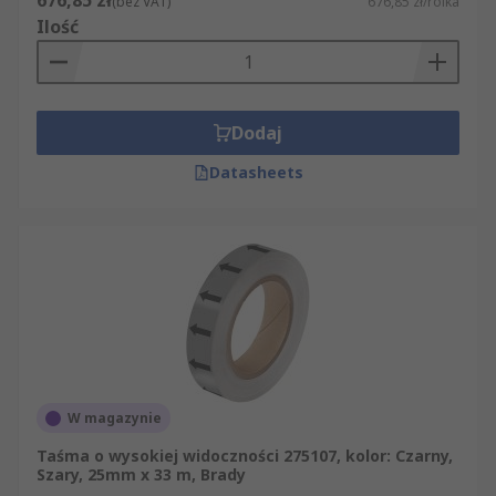
676,85 zł
(bez VAT)
676,85 zł/rolka
Ilość
Dodaj
Datasheets
W magazynie
Taśma o wysokiej widoczności 275107, kolor: Czarny,
Szary, 25mm x 33 m, Brady