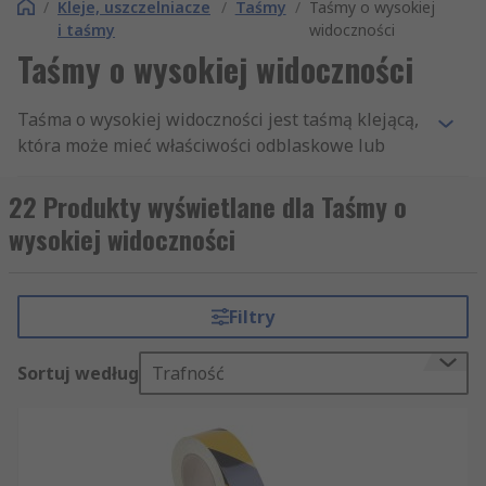
/
Kleje, uszczelniacze
/
Taśmy
/
Taśmy o wysokiej
i taśmy
widoczności
Taśmy o wysokiej widoczności
Taśma o wysokiej widoczności jest taśmą klejącą,
która może mieć właściwości odblaskowe lub
fluorescencyjne, zaprojektowane w celu poprawy
bezpieczeństwa i zwiększenia widoczności w
22 Produkty wyświetlane dla Taśmy o
różnych środowiskach. Taśma może być z różnych
wysokiej widoczności
materiałów, często z materiału lub tkaniny, gdy
klej musi być trwały, lub materiałów
wodoodpornych w przypadku używania taśmy do
Filtry
znakowania urządzeń oceanicznych.
Rodzaje taśm o wysokiej widoczności
Sortuj według
Trafność
Taśma fluorescencyjna
– dostępne w różnych
szerokościach i kolorach, najczęściej żółte, taśmy
fluorescencyjne mogą być używane do oznaczania