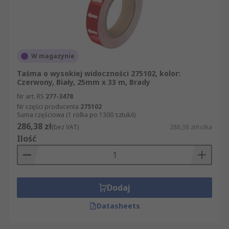
W magazynie
Taśma o wysokiej widoczności 275102, kolor:
Czerwony, Biały, 25mm x 33 m, Brady
Nr art. RS
277-3478
Nr części producenta
275102
Suma częściowa (1 rolka po 1300 sztuk/i)
286,38 zł
(bez VAT)
286,38 zł/rolka
Ilość
Dodaj
Datasheets