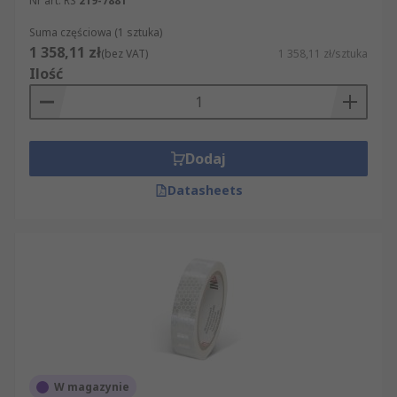
Nr art. RS
219-7881
Suma częściowa (1 sztuka)
1 358,11 zł
(bez VAT)
1 358,11 zł/sztuka
Ilość
Dodaj
Datasheets
W magazynie