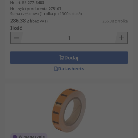
Nr art. RS
277-3483
Nr części producenta
275107
Suma częściowa (1 rolka po 1300 sztuk/i)
286,38 zł
(bez VAT)
286,38 zł/rolka
Ilość
Dodaj
Datasheets
W magazynie