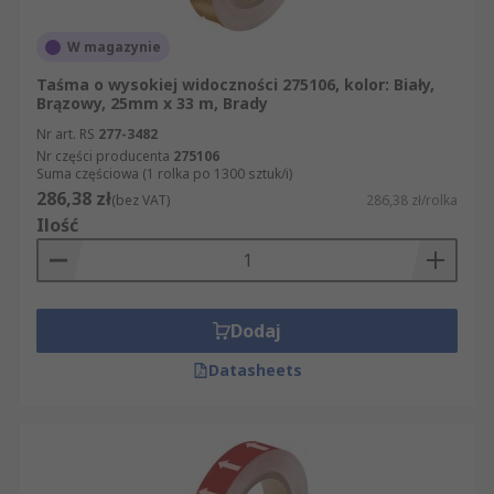
W magazynie
Taśma o wysokiej widoczności 275106, kolor: Biały,
Brązowy, 25mm x 33 m, Brady
Nr art. RS
277-3482
Nr części producenta
275106
Suma częściowa (1 rolka po 1300 sztuk/i)
286,38 zł
(bez VAT)
286,38 zł/rolka
Ilość
Dodaj
Datasheets