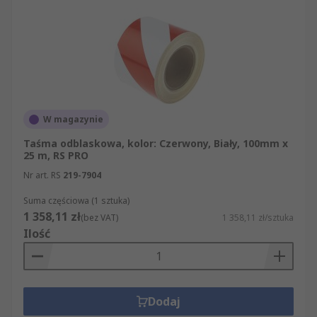
Kiedy należy używać taśmy o wysokiej
widoczności
Istnieje wiele zastosowań i sposobów użycia
taśm o wysokiej widoczności. Zastosowania
zewnętrzne obejmują uwidocznienie słupków i
ogrodzeń, a w przypadku stosowania na odzieży
W magazynie
roboczej – poprawienie bezpieczeństwa
pracowników. Taśma o wysokiej widoczności jest
Taśma odblaskowa, kolor: Czerwony, Biały, 100mm x
25 m, RS PRO
często antypoślizgowa, więc może być
bezpiecznie stosowana na klatkach schodowych i
Nr art. RS
219-7904
chodnikach.
Suma częściowa (1 sztuka)
1 358,11 zł
(bez VAT)
1 358,11 zł/sztuka
Ilość
Dodaj