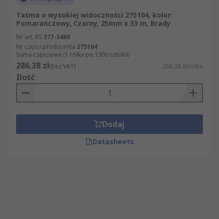
Taśma o wysokiej widoczności 275104, kolor:
Pomarańczowy, Czarny, 25mm x 33 m, Brady
Nr art. RS
277-3480
Nr części producenta
275104
Suma częściowa (1 rolka po 1300 sztuk/i)
286,38 zł
(bez VAT)
286,38 zł/rolka
Ilość
Dodaj
Datasheets