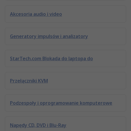
Akcesoria audio i video
Generatory impulsów i analizatory
StarTech.com Blokada do laptopa do
Przełączniki KVM
Podzespoły i oprogramowanie komputerowe
Napędy CD, DVD i Blu-Ray