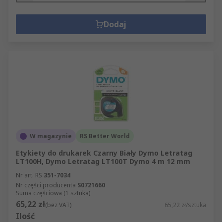
Dodaj
W magazynie
RS Better World
Etykiety do drukarek Czarny Biały Dymo Letratag
LT100H, Dymo Letratag LT100T Dymo 4 m 12 mm
Nr art. RS
351-7034
Nr części producenta
S0721660
Suma częściowa (1 sztuka)
65,22 zł
(bez VAT)
65,22 zł/sztuka
Ilość