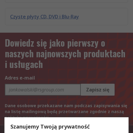
Czyste płyty CD, DVD i Blu-Ray
Dowiedz się jako pierwszy o
naszych najnowszych produktach
i usługach
Adres e-mail
Zapisz się
Dane osobowe przekazane nam podczas zapisywania się
na listę mailingową będą przetwarzane zgodnie z naszą
polityką prywatności
.
Szanujemy Twoją prywatność