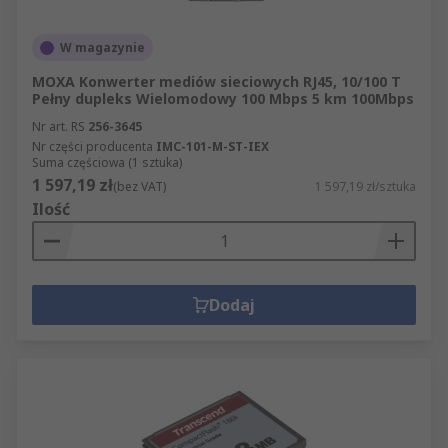
W magazynie
MOXA Konwerter mediów sieciowych RJ45, 10/100 T
Pełny dupleks Wielomodowy 100 Mbps 5 km 100Mbps
Nr art. RS
256-3645
Nr części producenta
IMC-101-M-ST-IEX
Suma częściowa (1 sztuka)
1 597,19 zł
(bez VAT)
1 597,19 zł/sztuka
Ilość
Dodaj