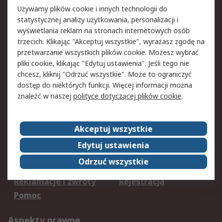
Kontakt
Używamy plików cookie i innych technologii do
statystycznej analizy użytkowania, personalizacji i
22 22 3 11 11
wyświetlania reklam na stronach internetowych osób
trzecich. Klikając "Akceptuj wszystkie", wyrażasz zgodę na
bok@rspoland.com
przetwarzanie wszystkich plików cookie. Możesz wybrać
pliki cookie, klikając "Edytuj ustawienia". Jeśli tego nie
Znajdź nas na
chcesz, kliknij "Odrzuć wszystkie". Może to ograniczyć
dostęp do niektórych funkcji. Więcej informacji można
znaleźć w naszej
polityce dotyczącej plików cookie
.
Akceptujemy
Akceptuj wszystkie
Edytuj ustawienia
Usługi
Odrzuć wszystkie
Dostawa
Śledzenie przesyłek
Reklamacje i zwroty
Rejestracja
Pomoc
Aspekty prawne