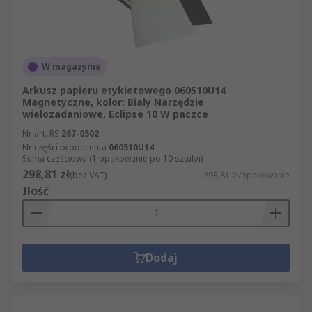
W magazynie
Arkusz papieru etykietowego 060510U14
Magnetyczne, kolor: Biały Narzędzie
wielozadaniowe, Eclipse 10 W paczce
Nr art. RS
267-0502
Nr części producenta
060510U14
Suma częściowa (1 opakowanie po 10 sztuk/i)
298,81 zł
(bez VAT)
298,81 zł/opakowanie
Ilość
Dodaj