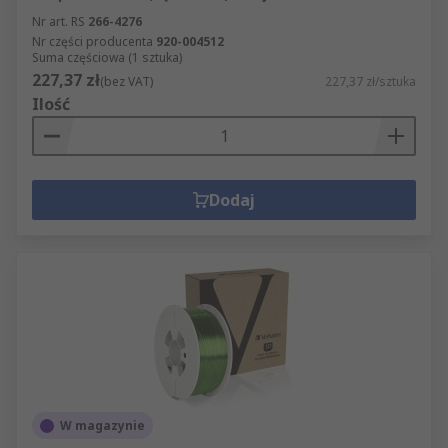
Nr art. RS
266-4276
Nr części producenta
920-004512
Suma częściowa (1 sztuka)
227,37 zł
(bez VAT)
227,37 zł/sztuka
Ilość
Dodaj
W magazynie