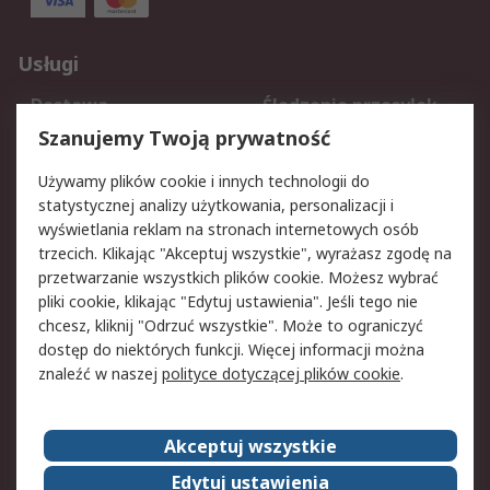
Usługi
Dostawa
Śledzenie przesyłek
Reklamacje i zwroty
Rejestracja
Szanujemy Twoją prywatność
Pomoc
Używamy plików cookie i innych technologii do
statystycznej analizy użytkowania, personalizacji i
Aspekty prawne
wyświetlania reklam na stronach internetowych osób
trzecich. Klikając "Akceptuj wszystkie", wyrażasz zgodę na
Bezpieczeństwo e-
Polityka dotycząca
przetwarzanie wszystkich plików cookie. Możesz wybrać
maila
plików cookie
pliki cookie, klikając "Edytuj ustawienia". Jeśli tego nie
Polityka prywatności
Użytkowanie witryny
chcesz, kliknij "Odrzuć wszystkie". Może to ograniczyć
Zastrzeżenia prawne
Warunki Sprzedaży
dostęp do niektórych funkcji. Więcej informacji można
znaleźć w naszej
polityce dotyczącej plików cookie
.
O firmie RS
Akceptuj wszystkie
Grupa RS
Kontakt
O firmie RS
RS na świecie
Edytuj ustawienia