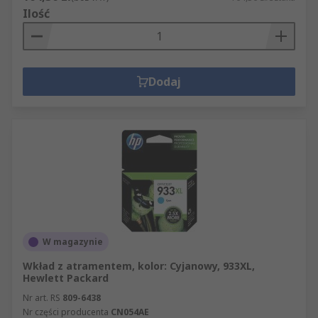
Ilość
Dodaj
W magazynie
Wkład z atramentem, kolor: Cyjanowy, 933XL,
Hewlett Packard
Nr art. RS
809-6438
Nr części producenta
CN054AE