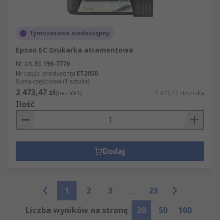
Tymczasowo niedostępny
Epson EC Drukarka atramentowa
Nr art. RS
196-7776
Nr części producenta
ET2850
Suma częściowa (1 sztuka)
2 473,47 zł
(bez VAT)
2 473,47 zł/sztuka
Ilość
Dodaj
1
2
3
23
Liczba wyników na stronę
20
50
100