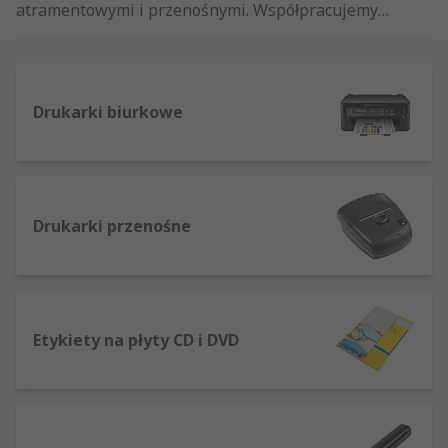
atramentowymi i przenośnymi. Współpracujemy z
czołowymi producentami, jak Epson i Hewlett
Packard, aby zaoferować szeroki wybór
akcesoriów do drukarki, włącznie z kartridżami,
taśmami i tonerami.
Drukarki biurkowe
Drukarki przenośne
Etykiety na płyty CD i DVD