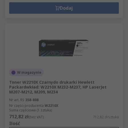
Dodaj
W magazynie
Toner W2210X Czarnydo drukarki Hewlett
Packardwkład: W2210X M232-M237, HP LaserJet
M207-M212, M209, M234
Nr art. RS
358-808
Nr części producenta
W2210X
Suma częściowa (1 sztuka)
712,82 zł
(bez VAT)
712,82 zł/sztuka
Ilość