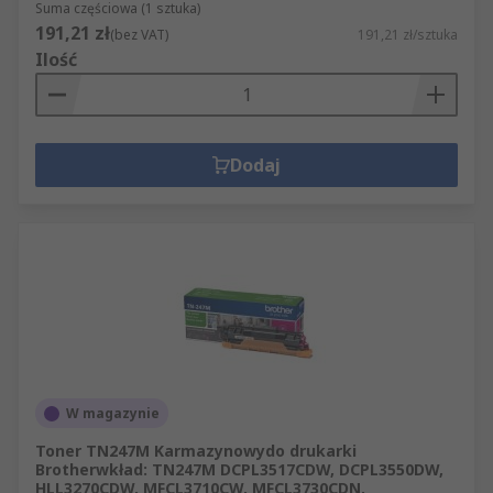
Suma częściowa (1 sztuka)
191,21 zł
(bez VAT)
191,21 zł/sztuka
Ilość
Dodaj
W magazynie
Toner TN247M Karmazynowydo drukarki
Brotherwkład: TN247M DCPL3517CDW, DCPL3550DW,
HLL3270CDW, MFCL3710CW, MFCL3730CDN,