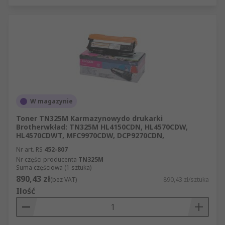
W magazynie
Toner TN325M Karmazynowydo drukarki
Brotherwkład: TN325M HL4150CDN, HL4570CDW,
HL4570CDWT, MFC9970CDW, DCP9270CDN,
Nr art. RS
452-807
Nr części producenta
TN325M
Suma częściowa (1 sztuka)
890,43 zł
(bez VAT)
890,43 zł/sztuka
Ilość