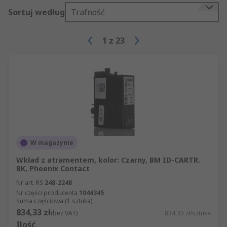
Sortuj według
Trafność
1
z
23
W magazynie
Wkład z atramentem, kolor: Czarny, BM ID-CARTR.
BK, Phoenix Contact
Nr art. RS
248-2248
Nr części producenta
1044345
Suma częściowa (1 sztuka)
834,33 zł
(bez VAT)
834,33 zł/sztuka
Ilość