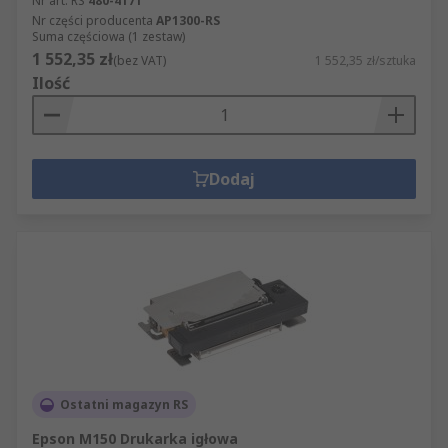
Nr art. RS
480-4171
Nr części producenta
AP1300-RS
Suma częściowa (1 zestaw)
1 552,35 zł
(bez VAT)
1 552,35 zł/sztuka
Ilość
Dodaj
Ostatni magazyn RS
Epson M150 Drukarka igłowa