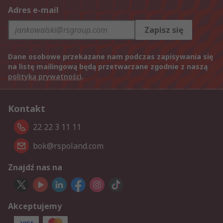
Adres e-mail
Zapisz się
Dane osobowe przekazane nam podczas zapisywania się
na listę mailingową będą przetwarzane zgodnie z naszą
polityką prywatności
.
Kontakt
22 22 3 11 11
bok@rspoland.com
Znajdź nas na
Akceptujemy