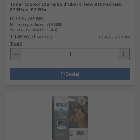
Toner CE505X Czarnydo drukarki Hewlett Packard
P2055dn, P2055x
Nr art. RS
737-8300
Nr części producenta
CE505X
Suma częściowa (1 sztuka)
1 149,62 zł
(bez VAT)
1 149,62 zł/sztuka
Ilość
Dodaj