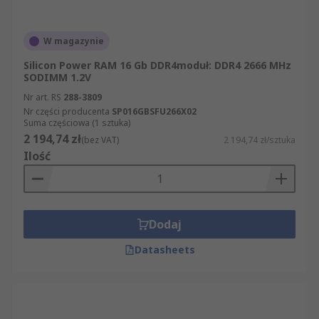
W magazynie
Silicon Power RAM 16 Gb DDR4moduł: DDR4 2666 MHz
SODIMM 1.2V
Nr art. RS
288-3809
Nr części producenta
SP016GBSFU266X02
Suma częściowa (1 sztuka)
2 194,74 zł
(bez VAT)
2 194,74 zł/sztuka
Ilość
Dodaj
Datasheets