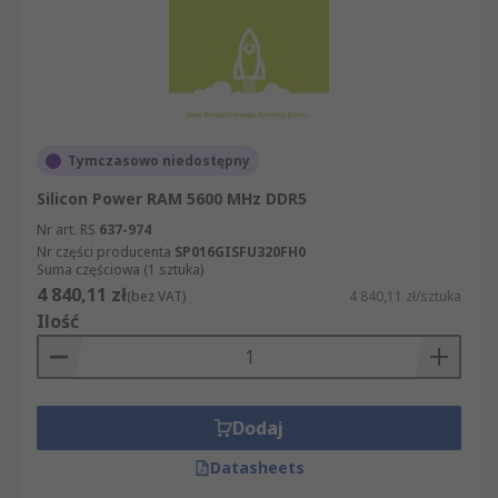
Tymczasowo niedostępny
Silicon Power RAM 5600 MHz DDR5
Nr art. RS
637-974
Nr części producenta
SP016GISFU320FH0
Suma częściowa (1 sztuka)
4 840,11 zł
(bez VAT)
4 840,11 zł/sztuka
Ilość
Dodaj
Datasheets