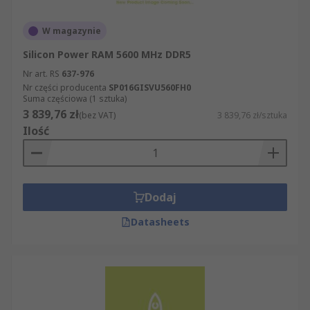
W magazynie
Silicon Power RAM 5600 MHz DDR5
Nr art. RS
637-976
Nr części producenta
SP016GISVU560FH0
Suma częściowa (1 sztuka)
3 839,76 zł
(bez VAT)
3 839,76 zł/sztuka
Ilość
Dodaj
Datasheets