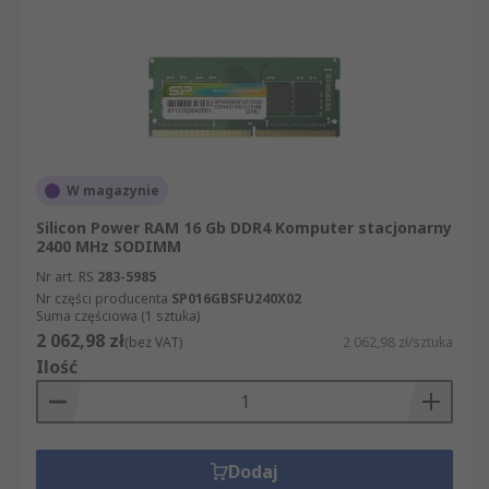
W magazynie
Silicon Power RAM 16 Gb DDR4 Komputer stacjonarny
2400 MHz SODIMM
Nr art. RS
283-5985
Nr części producenta
SP016GBSFU240X02
Suma częściowa (1 sztuka)
2 062,98 zł
(bez VAT)
2 062,98 zł/sztuka
Ilość
Dodaj