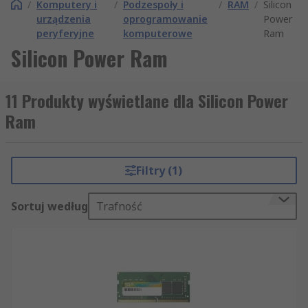
/
Komputery i
/
Podzespoły i
/
RAM
/
Silicon
urządzenia
oprogramowanie
Power
peryferyjne
komputerowe
Ram
Silicon Power Ram
11 Produkty wyświetlane dla Silicon Power
Ram
Filtry (1)
Sortuj według
Trafność