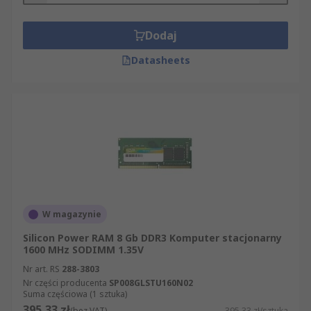
Dodaj
Datasheets
W magazynie
Silicon Power RAM 8 Gb DDR3 Komputer stacjonarny
1600 MHz SODIMM 1.35V
Nr art. RS
288-3803
Nr części producenta
SP008GLSTU160N02
Suma częściowa (1 sztuka)
395,33 zł
(bez VAT)
395,33 zł/sztuka