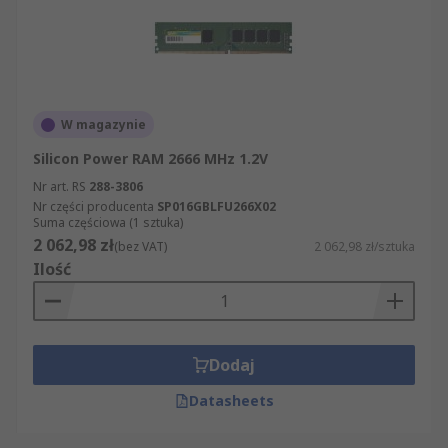
W magazynie
Silicon Power RAM 2666 MHz 1.2V
Nr art. RS
288-3806
Nr części producenta
SP016GBLFU266X02
Suma częściowa (1 sztuka)
2 062,98 zł
(bez VAT)
2 062,98 zł/sztuka
Ilość
Dodaj
Datasheets