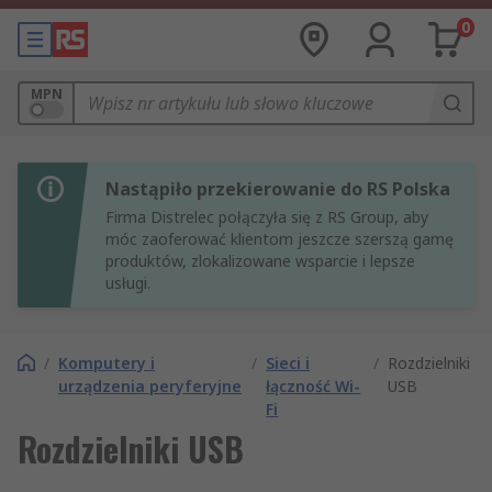
0
MPN
Nastąpiło przekierowanie do RS Polska
Firma Distrelec połączyła się z RS Group, aby
móc zaoferować klientom jeszcze szerszą gamę
produktów, zlokalizowane wsparcie i lepsze
usługi.
/
Komputery i
/
Sieci i
/
Rozdzielniki
urządzenia peryferyjne
łączność Wi-
USB
Fi
Rozdzielniki USB