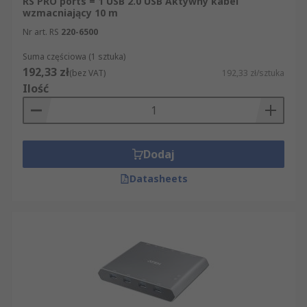
RS PRO ports = 1 USB 2.0 USB Aktywny kabel
wzmacniający 10 m
Nr art. RS
220-6500
Suma częściowa (1 sztuka)
192,33 zł
(bez VAT)
192,33 zł/sztuka
Ilość
Dodaj
Datasheets