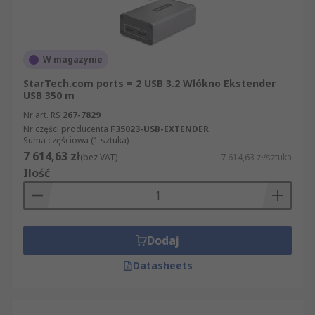
W magazynie
StarTech.com ports = 2 USB 3.2 Włókno Ekstender
USB 350 m
Nr art. RS
267-7829
Nr części producenta
F35023-USB-EXTENDER
Suma częściowa (1 sztuka)
7 614,63 zł
(bez VAT)
7 614,63 zł/sztuka
Ilość
Dodaj
Datasheets