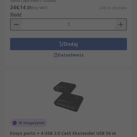
Suma częściowa (1 sztuka)
244,14 zł
(bez VAT)
244,14 zł/sztuka
Ilość
Dodaj
Datasheets
W magazynie
Exsys ports = 4 USB 2.0 Cat5 Ekstender USB 50 m