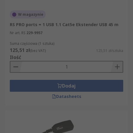
dziesiątki produktów z kategorii Rozdzielniki
USB. RS ułatwia Państwu szybkie złożenie
W magazynie
zamówienia przez internet, umożliwiając
RS PRO ports = 1 USB 1.1 Cat5e Ekstender USB 45 m
sortowanie artykułów z kategorii Rozdzielniki
Nr art. RS
229-9957
USB według nazwy, ceny, marki, producenta czy
dostępności w magazynie. Dzięki szczegółowym
Suma częściowa (1 sztuka)
opisom naszych produktów mogą Państwo z
125,51 zł
(bez VAT)
125,51 zł/sztuka
łatwością znaleźć taki komponent, który będzie
Ilość
spełniać wszystkie Państwa oczekiwania.
Dodaj
Datasheets