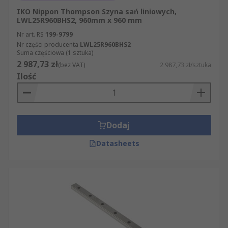
IKO Nippon Thompson Szyna sań liniowych,
LWL25R960BHS2, 960mm x 960 mm
Nr art. RS
199-9799
Nr części producenta
LWL25R960BHS2
Suma częściowa (1 sztuka)
2 987,73 zł
(bez VAT)
2 987,73 zł/sztuka
Ilość
Dodaj
Datasheets