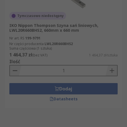
Tymczasowo niedostępny
IKO Nippon Thompson Szyna sań liniowych,
LWL20R660BHS2, 660mm x 660 mm
Nr art. RS
199-9791
Nr części producenta
LWL20R660BHS2
Suma częściowa (1 sztuka)
1 464,37 zł
(bez VAT)
1 464,37 zł/sztuka
Ilość
Dodaj
Datasheets