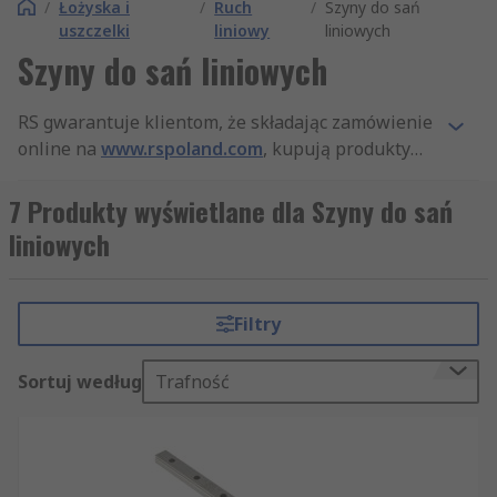
/
Łożyska i
/
Ruch
/
Szyny do sań
uszczelki
liniowy
liniowych
Szyny do sań liniowych
RS gwarantuje klientom, że składając zamówienie
online na
www.rspoland.com
, kupują produkty
najwyższej jakości, które spełniają wszystkie
standardy bezpieczeństwa. Nasza firma słynie też
7 Produkty wyświetlane dla Szyny do sań
z profesjonalnej obsługi klienta. Dzięki
liniowych
szerokiemu asortymentowi produktów z
kategorii Sanie liniowe - szyny, a także innych
artykułów z działów Przeniesienie napędu -
Filtry
Prowadnice liniowe, szyny i wózki i Pneumatyka,
hydraulika i przeniesienie napędu, jesteśmy
Sortuj według
Trafność
najlepiej zaopatrzonym dystrybutorem na rynku.
Oferujemy szybką dostawę, dzięki czemu
zamówione produkty z kategorii Sanie liniowe -
szyny docierają do Państwa właśnie wtedy, gdy
ich Państwo potrzebują. Naszym Klientom