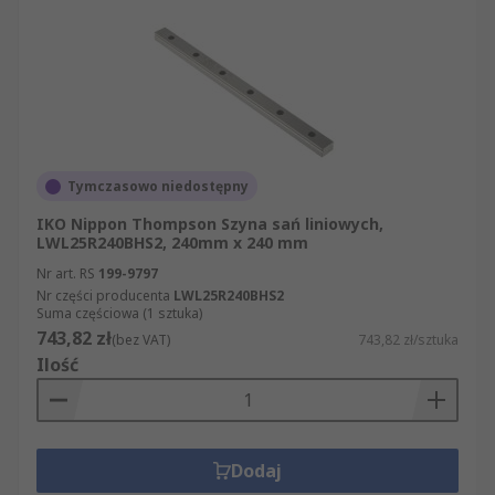
ofertą towarów z grupy Artykuły mechaniczne i
narzędzia, dostępnych w ramach takich działów
jak: Pneumatyka, hydraulika i przeniesienie
napędu i Przeniesienie napędu - Prowadnice
liniowe, szyny i wózki. Nasza strona internetowa
jest prosta w obsłudze. Mogą Państwo zawęzić
wyniki wyszukiwania do konkretnej marki
Tymczasowo niedostępny
artykułów z kategorii Sanie liniowe - szyny. Mogą
Państwo sortować wyniki wyszukiwania nie tylko
IKO Nippon Thompson Szyna sań liniowych,
LWL25R240BHS2, 240mm x 240 mm
według marki produktu, ale także według jego
nazwy, producenta czy dostępności w magazynie.
Nr art. RS
199-9797
Nr części producenta
LWL25R240BHS2
Suma częściowa (1 sztuka)
743,82 zł
(bez VAT)
743,82 zł/sztuka
Ilość
Dodaj