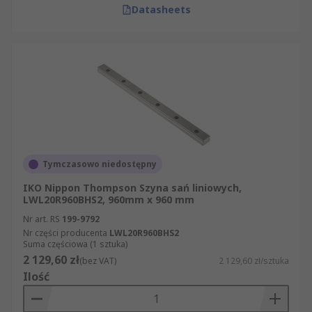
Datasheets
Tymczasowo niedostępny
IKO Nippon Thompson Szyna sań liniowych,
LWL20R960BHS2, 960mm x 960 mm
Nr art. RS
199-9792
Nr części producenta
LWL20R960BHS2
Suma częściowa (1 sztuka)
2 129,60 zł
(bez VAT)
2 129,60 zł/sztuka
Ilość