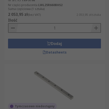
Nr art. RS
199-9798
Nr części producenta
LWL25R660BHS2
Suma częściowa (1 sztuka)
2 053,95 zł
(bez VAT)
2 053,95 zł/sztuka
Ilość
Dodaj
Datasheets
Tymczasowo niedostępny