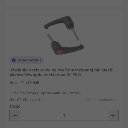
zastosowań w miejscach o ograniczonej
przestrzeni. Ramiona dźwigni są używane w
różnych funkcjach maszyny.
Dźwignie napinające
są przeznaczone do
mocnego mocowania i zaciskania. Wystarczy
pociągnąć dźwignię w celu wyłączenia, obrócić do
pozycji zaciśnięcia i zwolnić, aby włączyć.
Sprawdzić, czy jest wystarczająco dużo miejsca,
W magazynie
aby można było obrócić uchwyt o 360°.
Dźwignia zaciskowa ze stali nierdzewnej M8 Męski
40 mm Dźwignia zaciskowa RS PRO
Nr art. RS
478-945
Suma częściowa (1 opakowanie po 2 sztuk/i)
37,71 zł
(bez VAT)
37,71 zł/opakowanie
Ilość