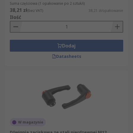
Suma częściowa (1 opakowanie po 2 sztuk/i)
38,21 zł
(bez VAT)
38,21 zł/opakowanie
Ilość
Dodaj
Datasheets
W magazynie
Dźwignia zaciskowa ze stali nierdzewnej M12