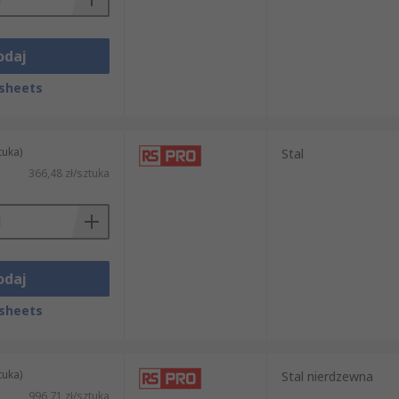
odaj
sheets
tuka)
Stal
366,48 zł/sztuka
odaj
sheets
tuka)
Stal nierdzewna
996,71 zł/sztuka