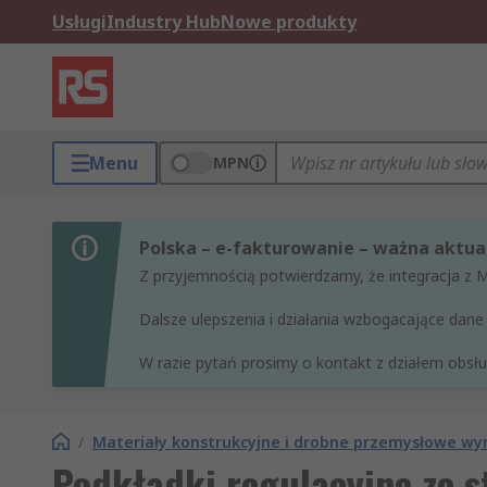
Usługi
Industry Hub
Nowe produkty
Menu
MPN
Polska – e-fakturowanie – ważna aktual
Z przyjemnością potwierdzamy, że integracja z 
Dalsze ulepszenia i działania wzbogacające da
W razie pytań prosimy o kontakt z działem obsług
/
Materiały konstrukcyjne i drobne przemysłowe w
Podkładki regulacyjne ze st