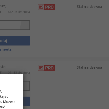
tuka)
Stal nierdzewna
T)
1 632,06 zł/sztuka
odaj
sheets
tuka)
Stal nierdzewna
T)
1 021,13 zł/sztuka
a,
ikając
odaj
ie. Możesz
rzuć