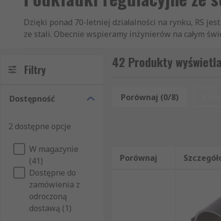
Dzięki ponad 70-letniej działalności na rynku, RS je
ze stali. Obecnie wspieramy inżynierów na całym świeci
regulacyjne klientom z ponad 160 krajów. Nasi klienc
Podkładki regulacyjne z plastiku, czy Podkładki regu
42 Produkty wyświetla
Filtry
także inne produkty z grupy Artykuły mechaniczne i n
części z działów Materiały konstrukcyjne i ścierne 
błyskawiczny i profesjonalny. Nasza strona interne
Porównaj (0/8)
Rese
Dostępność
artykułów z kategorii Podkładki regulacyjne ze stal
nazwy, producenta czy dostępności w magazynie. Jak
2 dostępne opcje
tylko te artykuły z kategorii Podkładki regulacyjne 
wytwarzane bezpośrednio przez RS, które stanowią czę
W magazynie
staramy się błyskawicznie dostarczyć Państwu zamówi
Porównaj
Szczegół
(41)
Dostępne do
zamówienia z
odroczoną
dostawą (1)