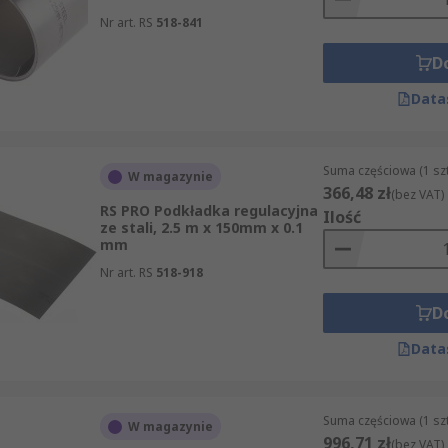
Nr art. RS
518-841
D
Data
Suma częściowa (1 sz
W magazynie
366,48 zł
(bez VAT)
RS PRO Podkładka regulacyjna
Ilość
ze stali, 2.5 m x 150mm x 0.1
mm
Nr art. RS
518-918
D
Data
Suma częściowa (1 sz
W magazynie
996,71 zł
(bez VAT)