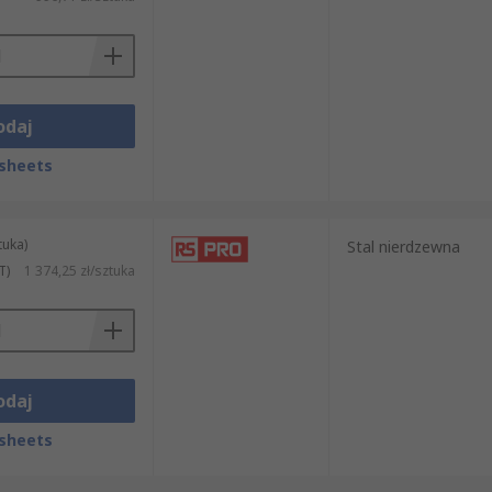
odaj
sheets
tuka)
Stal nierdzewna
T)
1 374,25 zł/sztuka
odaj
sheets