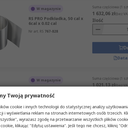
Suma częściowa (1 sz
W magazynie
1 632,06 zł
(bez VA
RS PRO Podkładka, 50 cal x
Ilość
6cal x 0.02 cal
Nr art. RS
767-828
D
Data
Suma częściowa (1 sz
W magazynie
1 021,13 zł
(bez VA
RS PRO Podkładka, 50 cal x
Ilość
my Twoją prywatność
6cal x 0.004 cal
Nr art. RS
767-827
ków cookie i innych technologii do statystycznej analizy użytkowani
cji i wyświetlania reklam na stronach internetowych osób trzecich. Kl
D
szystkie", wyrażasz zgodę na przetwarzanie wszystkich plików cook
 cookie, klikając "Edytuj ustawienia". Jeśli tego nie chcesz, kliknij "Od