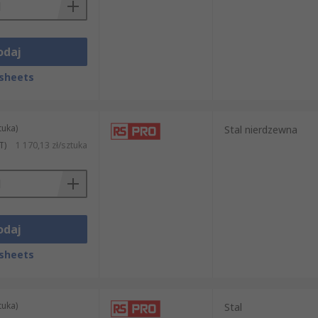
odaj
sheets
tuka)
Stal nierdzewna
T)
1 170,13 zł/sztuka
odaj
sheets
tuka)
Stal